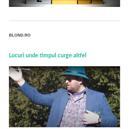
BLOND.RO
Locuri unde timpul curge altfel