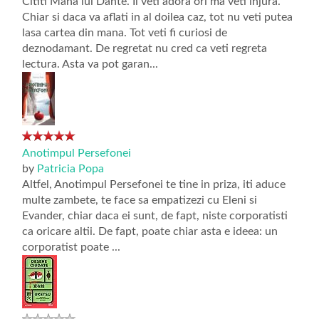
Cititi Mana lui Dante. Il veti adora ori ma veti injura.
Chiar si daca va aflati in al doilea caz, tot nu veti putea
lasa cartea din mana. Tot veti fi curiosi de
deznodamant. De regretat nu cred ca veti regreta
lectura. Asta va pot garan...
Anotimpul Persefonei
by
Patricia Popa
Altfel, Anotimpul Persefonei te tine in priza, iti aduce
multe zambete, te face sa empatizezi cu Eleni si
Evander, chiar daca ei sunt, de fapt, niste corporatisti
ca oricare altii. De fapt, poate chiar asta e ideea: un
corporatist poate ...