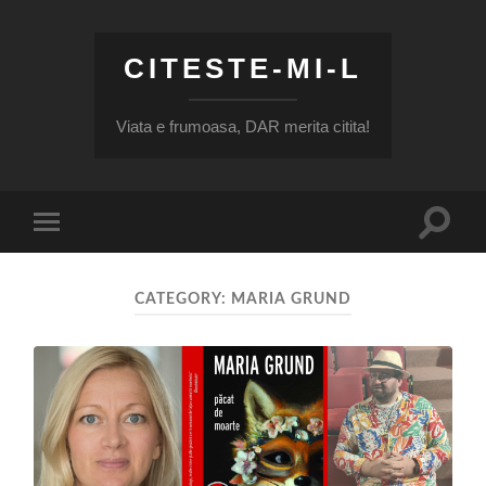
CITESTE-MI-L
Viata e frumoasa, DAR merita citita!
Toggle
Toggle
search
mobile
field
menu
CATEGORY:
MARIA GRUND