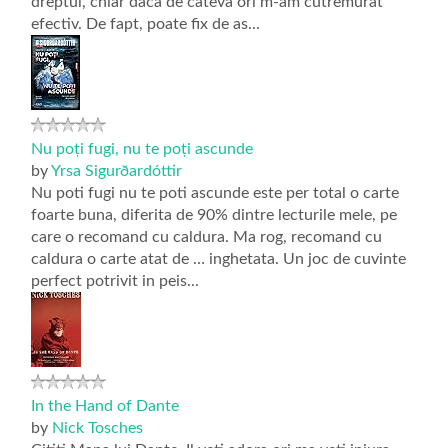
dreptul, chiar daca de cateva ori m-am cutremurat
efectiv. De fapt, poate fix de as...
Nu poți fugi, nu te poți ascunde
by
Yrsa Sigurðardóttir
Nu poti fugi nu te poti ascunde este per total o carte
foarte buna, diferita de 90% dintre lecturile mele, pe
care o recomand cu caldura. Ma rog, recomand cu
caldura o carte atat de … inghetata. Un joc de cuvinte
perfect potrivit in peis...
In the Hand of Dante
by
Nick Tosches