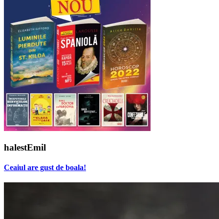
halestEmil
Ceaiul are gust de boala!