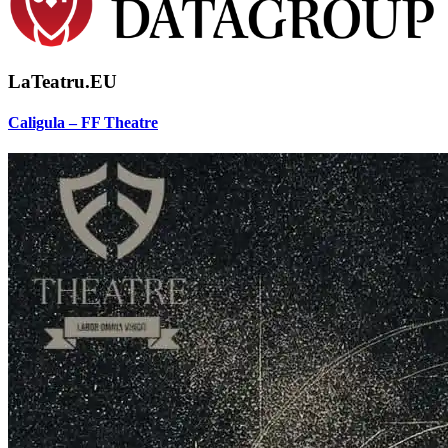
LaTeatru.EU
Caligula – FF Theatre