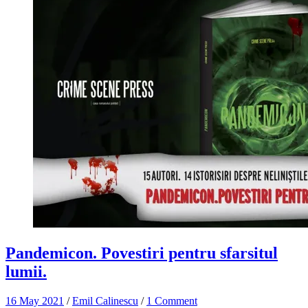
Pandemicon. Povestiri pentru sfarsitul
lumii.
16 May 2021
/
Emil Calinescu
/
1 Comment