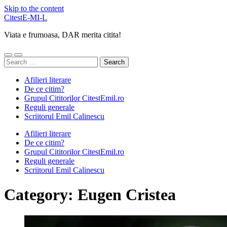
Skip to the content
CitestE-MI-L
Viata e frumoasa, DAR merita citita!
Toggle
Toggle
Search
mobile
search
for:
menu
field
Afilieri literare
De ce citim?
Grupul Cititorilor CitestEmil.ro
Reguli generale
Scriitorul Emil Calinescu
Afilieri literare
De ce citim?
Grupul Cititorilor CitestEmil.ro
Reguli generale
Scriitorul Emil Calinescu
Category:
Eugen Cristea