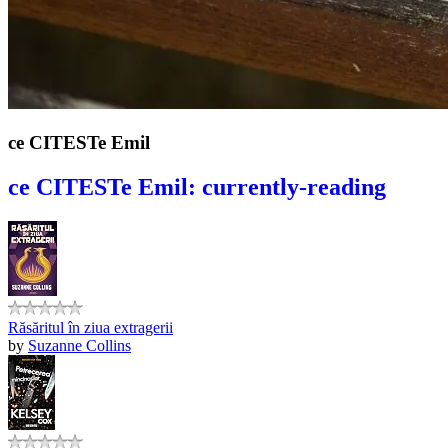
ce CITESTe Emil
ce CITESTe Emil: currently-reading
Răsăritul în ziua extragerii
by
Suzanne Collins