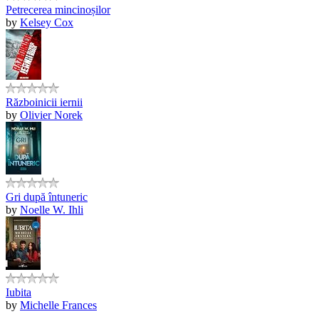
Petrecerea mincinoșilor
by
Kelsey Cox
Războinicii iernii
by
Olivier Norek
Gri după întuneric
by
Noelle W. Ihli
Iubita
by
Michelle Frances