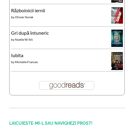
Războinicii iernii
by
Olivier Norek
Gri după întuneric
by
Noelle W. Ihli
Iubita
by
Michelle Frances
LAICUIESTE-MI-L SAU NAVIGHEZI PROST!