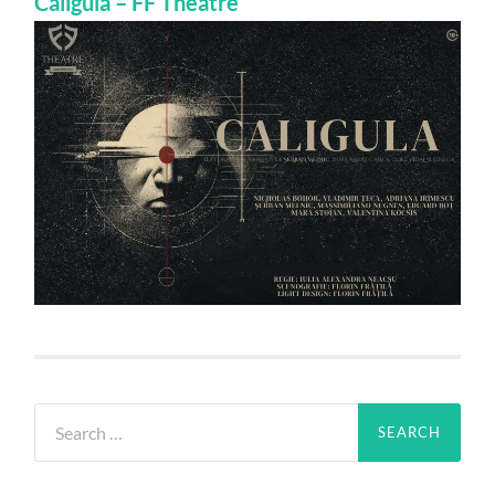
Caligula – FF Theatre
Search
for: