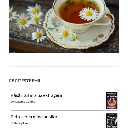
CE CITESTE EMIL
Răsăritul în ziua extragerii
by
Suzanne Collins
Petrecerea mincinoșilor
by
Kelsey Cox