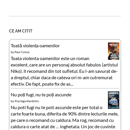
CE AM CITIT
Toată violența oamenilor
by
Paul Colize
Toata violenta oamenilor este un roman
excelent, care are un personaj absolut fabulos (artistul
Niko). Il recomand din tot sufletul. Eu l-am savurat de-
a dreptul, chiar daca de cateva ori m-am cutremurat
efectiv. De fapt, poate fix de as...
Nu poți fugi, nu te poți ascunde
by
Yrsa Sigurðardóttir
Nu poti fugi nu te poti ascunde este per total o
carte foarte buna, diferita de 90% dintre lecturile mele,
pe care o recomand cu caldura. Ma rog, recomand cu
caldura o carte atat de … inghetata. Un joc de cuvinte