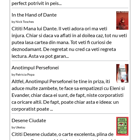
perfect potrivit in peis...
In the Hand of Dante
by
Nick Tosches
Cititi Mana lui Dante. Il veti adora ori ma veti
injura. Chiar si daca va aflati in al doilea caz, tot nu veti
putea lasa cartea din mana. Tot veti fi curiosi de
deznodamant. De regretat nu cred ca veti regreta
lectura. Asta va pot garan...
Anotimpul Persefonei
by
Patricia Popa
Altfel, Anotimpul Persefonei te tine in priza, iti
aduce multe zambete, te face sa empatizezi cu Eleni si
Evander, chiar daca ei sunt, de fapt, niste corporatisti
ca oricare altii. De fapt, poate chiar asta e ideea: un
corporatist poate ...
Desene Ciudate
by
Uketsu
Cititi Desene ciudate, o carte excelenta, plina de