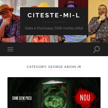
CITESTE-MI-L
Viata e frumoasa, DAR merita citita!
Toggle
Toggle
search
mobile
field
menu
CATEGORY:
GEORGE ARION JR