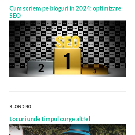
Cum scriem pe bloguri in 2024: optimizare
SEO
BLOND.RO
Locuri unde timpul curge altfel