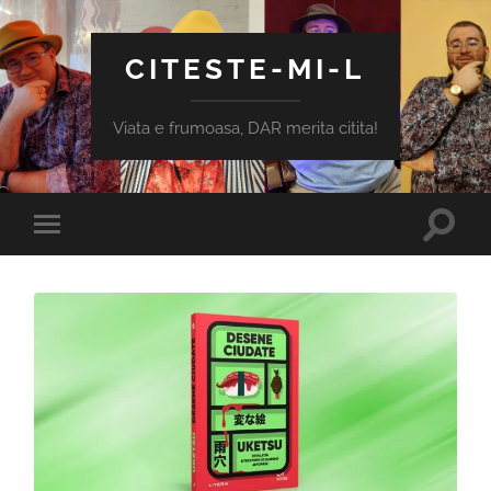
CITESTE-MI-L
Viata e frumoasa, DAR merita citita!
Toggle
Toggle
search
mobile
field
menu