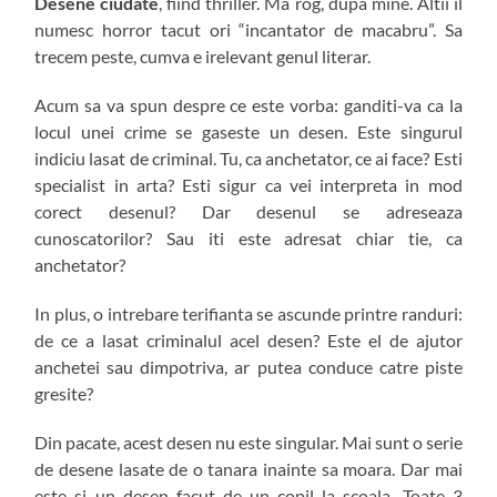
Desene ciudate
, fiind thriller. Ma rog, dupa mine. Altii il
numesc horror tacut ori “incantator de macabru”. Sa
trecem peste, cumva e irelevant genul literar.
Acum sa va spun despre ce este vorba: ganditi-va ca la
locul unei crime se gaseste un desen. Este singurul
indiciu lasat de criminal. Tu, ca anchetator, ce ai face? Esti
specialist in arta? Esti sigur ca vei interpreta in mod
corect desenul? Dar desenul se adreseaza
cunoscatorilor? Sau iti este adresat chiar tie, ca
anchetator?
In plus, o intrebare terifianta se ascunde printre randuri:
de ce a lasat criminalul acel desen? Este el de ajutor
anchetei sau dimpotriva, ar putea conduce catre piste
gresite?
Din pacate, acest desen nu este singular. Mai sunt o serie
de desene lasate de o tanara inainte sa moara. Dar mai
este si un desen facut de un copil la scoala. Toate 3