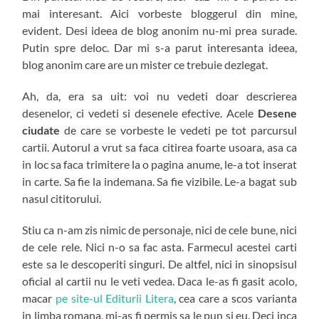
mai interesant. Aici vorbeste bloggerul din mine,
evident. Desi ideea de blog anonim nu-mi prea surade.
Putin spre deloc. Dar mi s-a parut interesanta ideea,
blog anonim care are un mister ce trebuie dezlegat.
Ah, da, era sa uit: voi nu vedeti doar descrierea
desenelor, ci vedeti si desenele efective. Acele
Desene
ciudate
de care se vorbeste le vedeti pe tot parcursul
cartii. Autorul a vrut sa faca citirea foarte usoara, asa ca
in loc sa faca trimitere la o pagina anume, le-a tot inserat
in carte. Sa fie la indemana. Sa fie vizibile. Le-a bagat sub
nasul cititorului.
Stiu ca n-am zis nimic de personaje, nici de cele bune, nici
de cele rele. Nici n-o sa fac asta. Farmecul acestei carti
este sa le descoperiti singuri. De altfel, nici in sinopsisul
oficial al cartii nu le veti vedea. Daca le-as fi gasit acolo,
macar
pe site-ul Editurii Litera
, cea care a scos varianta
in limba romana, mi-as fi permis sa le pun si eu. Deci inca