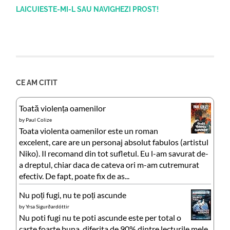
LAICUIESTE-MI-L SAU NAVIGHEZI PROST!
CE AM CITIT
Toată violența oamenilor
by
Paul Colize
Toata violenta oamenilor este un roman
excelent, care are un personaj absolut fabulos (artistul
Niko). Il recomand din tot sufletul. Eu l-am savurat de-
a dreptul, chiar daca de cateva ori m-am cutremurat
efectiv. De fapt, poate fix de as...
Nu poți fugi, nu te poți ascunde
by
Yrsa Sigurðardóttir
Nu poti fugi nu te poti ascunde este per total o
carte foarte buna, diferita de 90% dintre lecturile mele,