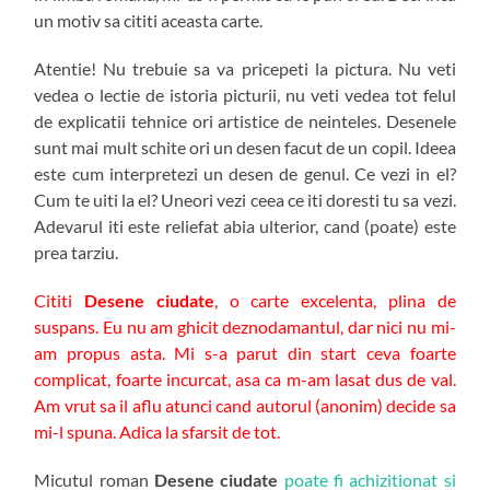
un motiv sa cititi aceasta carte.
Atentie! Nu trebuie sa va pricepeti la pictura. Nu veti
vedea o lectie de istoria picturii, nu veti vedea tot felul
de explicatii tehnice ori artistice de neinteles. Desenele
sunt mai mult schite ori un desen facut de un copil. Ideea
este cum interpretezi un desen de genul. Ce vezi in el?
Cum te uiti la el? Uneori vezi ceea ce iti doresti tu sa vezi.
Adevarul iti este reliefat abia ulterior, cand (poate) este
prea tarziu.
Cititi
Desene ciudate
, o carte excelenta, plina de
suspans. Eu nu am ghicit deznodamantul, dar nici nu mi-
am propus asta. Mi s-a parut din start ceva foarte
complicat, foarte incurcat, asa ca m-am lasat dus de val.
Am vrut sa il aflu atunci cand autorul (anonim) decide sa
mi-l spuna. Adica la sfarsit de tot.
Micutul roman
Desene ciudate
poate fi achizitionat si