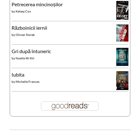
Petrecerea mincinoșilor
by
Kelsey Cox
Războinicii iernii
by
Olivier Norek
Gri după întuneric
by
Noelle W. Ihli
Iubita
by
Michelle Frances