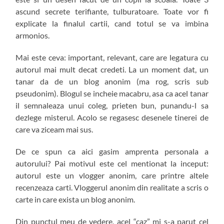
ascund secrete terifiante, tulburatoare. Toate vor fi
explicate la finalul cartii, cand totul se va imbina
armonios.
Mai este ceva: important, relevant, care are legatura cu
autorul mai mult decat credeti. La un moment dat, un
tanar da de un blog anonim (ma rog, scris sub
pseudonim). Blogul se incheie macabru, asa ca acel tanar
il semnaleaza unui coleg, prieten bun, punandu-l sa
dezlege misterul. Acolo se regasesc desenele tinerei de
care va ziceam mai sus.
De ce spun ca aici gasim amprenta personala a
autorului? Pai motivul este cel mentionat la inceput:
autorul este un vlogger anonim, care printre altele
recenzeaza carti. Vloggerul anonim din realitate a scris o
carte in care exista un blog anonim.
Din punctul meu de vedere, acel “caz” mi s-a parut cel