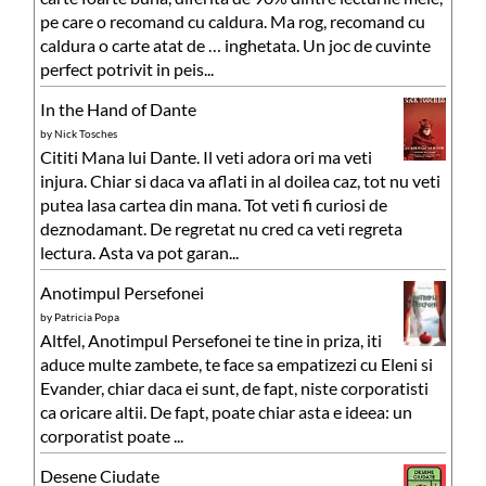
pe care o recomand cu caldura. Ma rog, recomand cu
caldura o carte atat de … inghetata. Un joc de cuvinte
perfect potrivit in peis...
In the Hand of Dante
by
Nick Tosches
Cititi Mana lui Dante. Il veti adora ori ma veti
injura. Chiar si daca va aflati in al doilea caz, tot nu veti
putea lasa cartea din mana. Tot veti fi curiosi de
deznodamant. De regretat nu cred ca veti regreta
lectura. Asta va pot garan...
Anotimpul Persefonei
by
Patricia Popa
Altfel, Anotimpul Persefonei te tine in priza, iti
aduce multe zambete, te face sa empatizezi cu Eleni si
Evander, chiar daca ei sunt, de fapt, niste corporatisti
ca oricare altii. De fapt, poate chiar asta e ideea: un
corporatist poate ...
Desene Ciudate