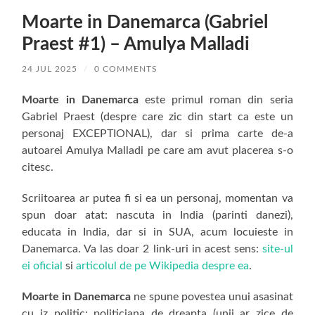
Moarte in Danemarca (Gabriel
Praest #1) – Amulya Malladi
24 JUL 2025
/
0 COMMENTS
Moarte in Danemarca
este primul roman din seria
Gabriel Praest (despre care zic din start ca este un
personaj EXCEPTIONAL), dar si prima carte de-a
autoarei Amulya Malladi pe care am avut placerea s-o
citesc.
Scriitoarea ar putea fi si ea un personaj, momentan va
spun doar atat: nascuta in India (parinti danezi),
educata in India, dar si in SUA, acum locuieste in
Danemarca. Va las doar 2 link-uri in acest sens:
site-ul
ei oficial
si
articolul de pe Wikipedia despre ea
.
Moarte in Danemarca
ne spune povestea unui asasinat
cu iz politic: politiciana de dreapta (unii ar zice de