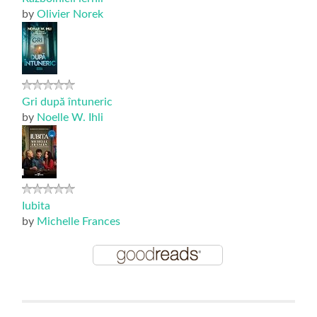
by
Olivier Norek
Gri după întuneric
by
Noelle W. Ihli
Iubita
by
Michelle Frances