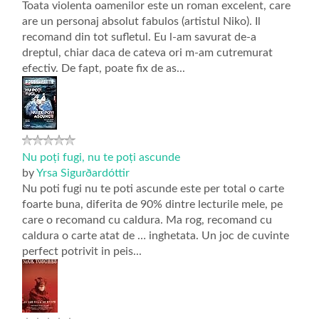
Toata violenta oamenilor este un roman excelent, care
are un personaj absolut fabulos (artistul Niko). Il
recomand din tot sufletul. Eu l-am savurat de-a
dreptul, chiar daca de cateva ori m-am cutremurat
efectiv. De fapt, poate fix de as...
Nu poți fugi, nu te poți ascunde
by
Yrsa Sigurðardóttir
Nu poti fugi nu te poti ascunde este per total o carte
foarte buna, diferita de 90% dintre lecturile mele, pe
care o recomand cu caldura. Ma rog, recomand cu
caldura o carte atat de … inghetata. Un joc de cuvinte
perfect potrivit in peis...