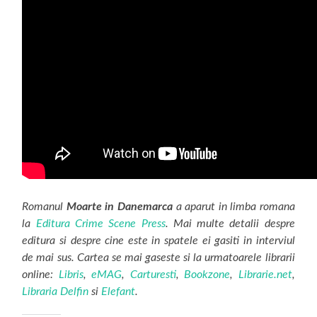
Romanul
Moarte in Danemarca
a aparut in limba romana
la
Editura Crime Scene Press
. Mai multe detalii despre
editura si despre cine este in spatele ei gasiti in interviul
de mai sus. Cartea se mai gaseste si la urmatoarele librarii
online:
Libris
,
eMAG
,
Carturesti
,
Bookzone
,
Librarie.net
,
Libraria Delfin
si
Elefant
.