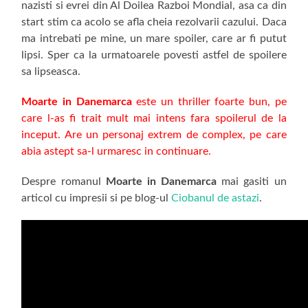
nazisti si evrei din Al Doilea Razboi Mondial, asa ca din
start stim ca acolo se afla cheia rezolvarii cazului. Daca
ma intrebati pe mine, un mare spoiler, care ar fi putut
lipsi. Sper ca la urmatoarele povesti astfel de spoilere
sa lipseasca.
Moarte in Danemarca
este un thriller foarte bun, pe
care l-as fi trait mult mai intens fara spoilerul de la
inceput. Are un personaj extrem de complex, pe care
abia astept sa-l urmaresc in continuare.
Despre romanul
Moarte in Danemarca
mai gasiti un
articol cu impresii si pe blog-ul
Ciobanul de astazi
.