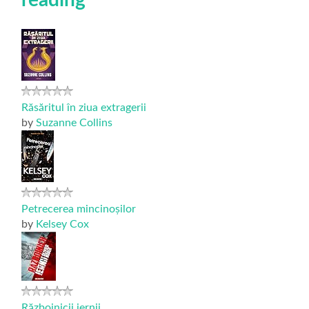
Răsăritul în ziua extragerii
by
Suzanne Collins
Petrecerea mincinoșilor
by
Kelsey Cox
Războinicii iernii