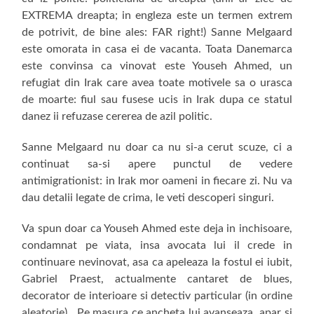
EXTREMA dreapta; in engleza este un termen extrem
de potrivit, de bine ales: FAR right!) Sanne Melgaard
este omorata in casa ei de vacanta. Toata Danemarca
este convinsa ca vinovat este Youseh Ahmed, un
refugiat din Irak care avea toate motivele sa o urasca
de moarte: fiul sau fusese ucis in Irak dupa ce statul
danez ii refuzase cererea de azil politic.
Sanne Melgaard nu doar ca nu si-a cerut scuze, ci a
continuat sa-si apere punctul de vedere
antimigrationist: in Irak mor oameni in fiecare zi. Nu va
dau detalii legate de crima, le veti descoperi singuri.
Va spun doar ca Youseh Ahmed este deja in inchisoare,
condamnat pe viata, insa avocata lui il crede in
continuare nevinovat, asa ca apeleaza la fostul ei iubit,
Gabriel Praest, actualmente cantaret de blues,
decorator de interioare si detectiv particular (in ordine
aleatorie). Pe masura ce ancheta lui avanseaza, apar si