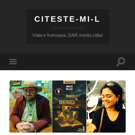
CITESTE-MI-L
Viata e frumoasa, DAR merita citita!
Toggle
Toggle
search
mobile
field
menu