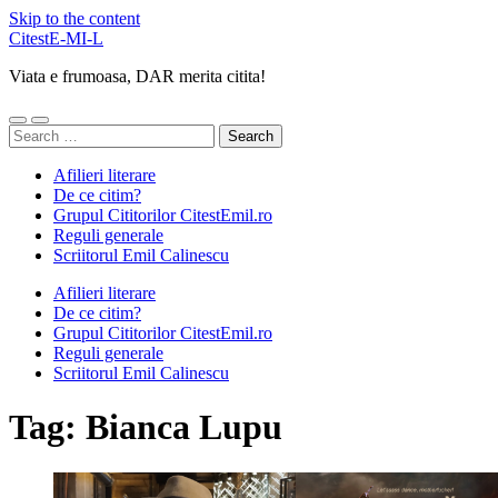
Skip to the content
CitestE-MI-L
Viata e frumoasa, DAR merita citita!
Toggle
Toggle
Search
mobile
search
for:
menu
field
Afilieri literare
De ce citim?
Grupul Cititorilor CitestEmil.ro
Reguli generale
Scriitorul Emil Calinescu
Afilieri literare
De ce citim?
Grupul Cititorilor CitestEmil.ro
Reguli generale
Scriitorul Emil Calinescu
Tag:
Bianca Lupu