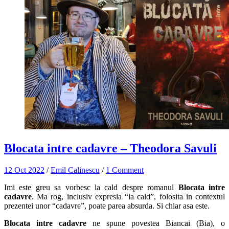
Blocata intre cadavre – Theodora Savuli
12 Oct 2022
/
Emil Calinescu
/
1 Comment
Imi este greu sa vorbesc la cald despre romanul
Blocata intre
cadavre
. Ma rog, inclusiv expresia “la cald”, folosita in contextul
prezentei unor “cadavre”, poate parea absurda. Si chiar asa este.
Blocata intre cadavre
ne spune povestea Biancai (Bia), o