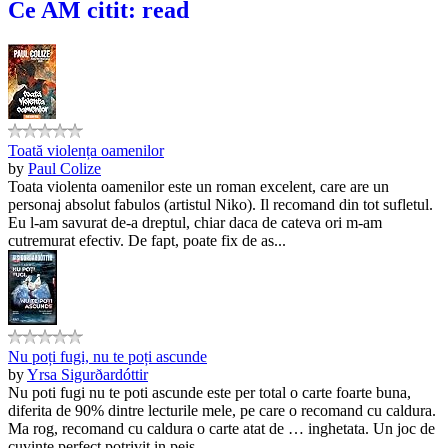
Ce AM citit: read
Toată violența oamenilor
by
Paul Colize
Toata violenta oamenilor este un roman excelent, care are un
personaj absolut fabulos (artistul Niko). Il recomand din tot sufletul.
Eu l-am savurat de-a dreptul, chiar daca de cateva ori m-am
cutremurat efectiv. De fapt, poate fix de as...
Nu poți fugi, nu te poți ascunde
by
Yrsa Sigurðardóttir
Nu poti fugi nu te poti ascunde este per total o carte foarte buna,
diferita de 90% dintre lecturile mele, pe care o recomand cu caldura.
Ma rog, recomand cu caldura o carte atat de … inghetata. Un joc de
cuvinte perfect potrivit in peis...