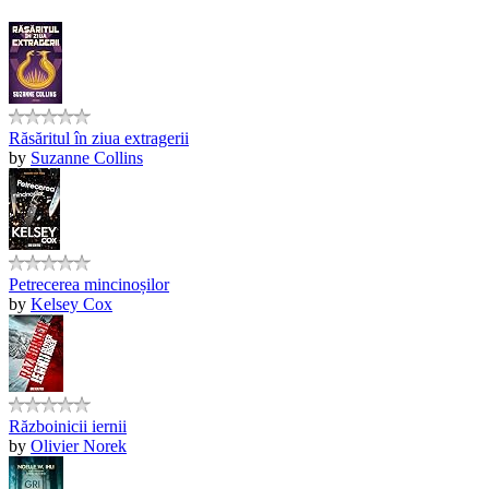
Răsăritul în ziua extragerii
by
Suzanne Collins
Petrecerea mincinoșilor
by
Kelsey Cox
Războinicii iernii
by
Olivier Norek