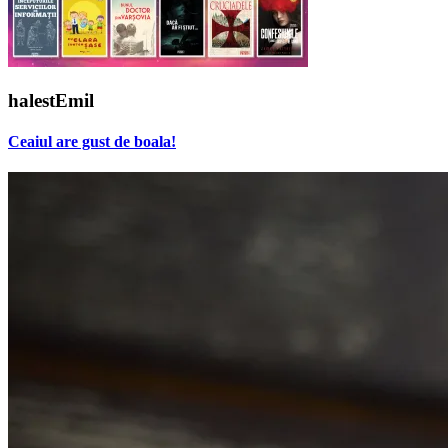
halestEmil
Ceaiul are gust de boala!