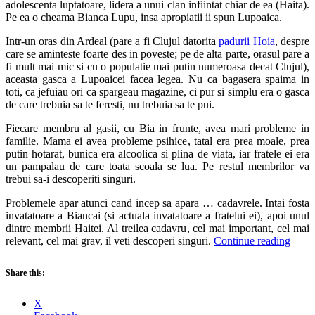
adolescenta luptatoare, lidera a unui clan infiintat chiar de ea (Haita).
Pe ea o cheama Bianca Lupu, insa apropiatii ii spun Lupoaica.
Intr-un oras din Ardeal (pare a fi Clujul datorita
padurii Hoia
, despre
care se aminteste foarte des in poveste; pe de alta parte, orasul pare a
fi mult mai mic si cu o populatie mai putin numeroasa decat Clujul),
aceasta gasca a Lupoaicei facea legea. Nu ca bagasera spaima in
toti, ca jefuiau ori ca spargeau magazine, ci pur si simplu era o gasca
de care trebuia sa te feresti, nu trebuia sa te pui.
Fiecare membru al gasii, cu Bia in frunte, avea mari probleme in
familie. Mama ei avea probleme psihice, tatal era prea moale, prea
putin hotarat, bunica era alcoolica si plina de viata, iar fratele ei era
un pampalau de care toata scoala se lua. Pe restul membrilor va
trebui sa-i descoperiti singuri.
Problemele apar atunci cand incep sa apara … cadavrele. Intai fosta
invatatoare a Biancai (si actuala invatatoare a fratelui ei), apoi unul
dintre membrii Haitei. Al treilea cadavru, cel mai important, cel mai
relevant, cel mai grav, il veti descoperi singuri.
Continue reading
Share this:
X