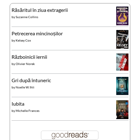
Răsăritul în ziua extragerii
by
Suzanne Collins
Petrecerea mincinoșilor
by
Kelsey Cox
Războinicii iernii
by
Olivier Norek
Gri după întuneric
by
Noelle W. Ihli
Iubita
by
Michelle Frances