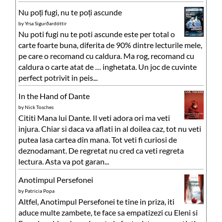
Nu poți fugi, nu te poți ascunde
by
Yrsa Sigurðardóttir
Nu poti fugi nu te poti ascunde este per total o
carte foarte buna, diferita de 90% dintre lecturile mele,
pe care o recomand cu caldura. Ma rog, recomand cu
caldura o carte atat de … inghetata. Un joc de cuvinte
perfect potrivit in peis...
In the Hand of Dante
by
Nick Tosches
Cititi Mana lui Dante. Il veti adora ori ma veti
injura. Chiar si daca va aflati in al doilea caz, tot nu veti
putea lasa cartea din mana. Tot veti fi curiosi de
deznodamant. De regretat nu cred ca veti regreta
lectura. Asta va pot garan...
Anotimpul Persefonei
by
Patricia Popa
Altfel, Anotimpul Persefonei te tine in priza, iti
aduce multe zambete, te face sa empatizezi cu Eleni si