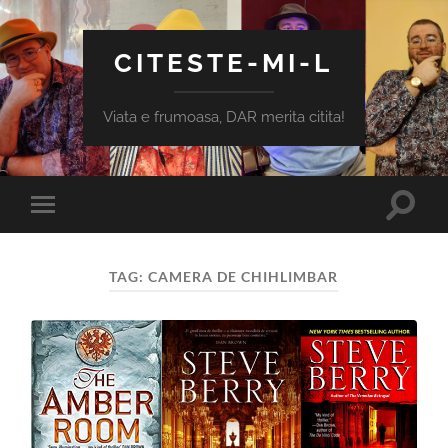
CITESTE-MI-L
Viata e frumoasa, DAR merita citita!
Toggle
Toggle
search
mobile
field
menu
TAG:
CAMERA DE CHIHLIMBAR