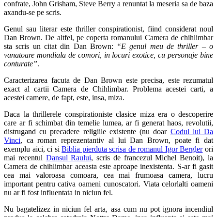
confrate, John Grisham, Steve Berry a renuntat la meseria sa de baza
axandu-se pe scris.
Genul sau literar este thriller conspirationist, fiind considerat noul
Dan Brown. De altfel, pe coperta romanului Camera de chihlimbar
sta scris un citat din Dan Brown:
“E genul meu de thriller – o
vanatoare mondiala de comori, in locuri exotice, cu personaje bine
conturate”
.
Caracterizarea facuta de Dan Brown este precisa, este rezumatul
exact al cartii Camera de Chihlimbar. Problema acestei carti, a
acestei camere, de fapt, este, insa, miza.
Daca la thrillerele conspirationiste clasice miza era o descoperire
care ar fi schimbat din temelie lumea, ar fi generat haos, revolutii,
distrugand cu precadere religiile existente (nu doar
Codul lui Da
Vinci
, ca roman reprezentantiv al lui Dan Brown, poate fi dat
exemplu aici, ci si
Biblia pierduta scrisa de romanul Igor Bergler
ori
mai recentul
Dansul Raului
, scris de francezul Michel Benoit), la
Camera de chihlimbar aceasta este aproape inexistenta. S-ar fi gasit
cea mai valoroasa comoara, cea mai frumoasa camera, lucru
important pentru cativa oameni cunoscatori. Viata celorlalti oameni
nu ar fi fost influentata in niciun fel.
Nu bagatelizez in niciun fel arta, asa cum nu pot ignora incendiul