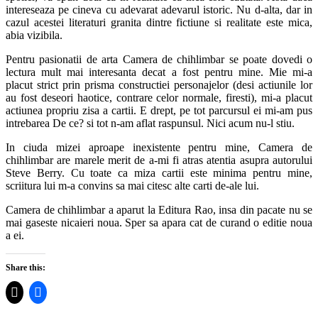
intereseaza pe cineva cu adevarat adevarul istoric. Nu d-alta, dar in
cazul acestei literaturi granita dintre fictiune si realitate este mica,
abia vizibila.
Pentru pasionatii de arta Camera de chihlimbar se poate dovedi o
lectura mult mai interesanta decat a fost pentru mine. Mie mi-a
placut strict prin prisma constructiei personajelor (desi actiunile lor
au fost deseori haotice, contrare celor normale, firesti), mi-a placut
actiunea propriu zisa a cartii. E drept, pe tot parcursul ei mi-am pus
intrebarea De ce? si tot n-am aflat raspunsul. Nici acum nu-l stiu.
In ciuda mizei aproape inexistente pentru mine, Camera de
chihlimbar are marele merit de a-mi fi atras atentia asupra autorului
Steve Berry. Cu toate ca miza cartii este minima pentru mine,
scriitura lui m-a convins sa mai citesc alte carti de-ale lui.
Camera de chihlimbar a aparut la Editura Rao, insa din pacate nu se
mai gaseste nicaieri noua. Sper sa apara cat de curand o editie noua
a ei.
Share this: