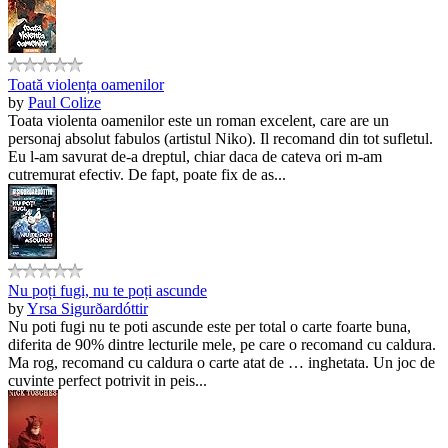
Toată violența oamenilor
by
Paul Colize
Toata violenta oamenilor este un roman excelent, care are un
personaj absolut fabulos (artistul Niko). Il recomand din tot sufletul.
Eu l-am savurat de-a dreptul, chiar daca de cateva ori m-am
cutremurat efectiv. De fapt, poate fix de as...
Nu poți fugi, nu te poți ascunde
by
Yrsa Sigurðardóttir
Nu poti fugi nu te poti ascunde este per total o carte foarte buna,
diferita de 90% dintre lecturile mele, pe care o recomand cu caldura.
Ma rog, recomand cu caldura o carte atat de … inghetata. Un joc de
cuvinte perfect potrivit in peis...