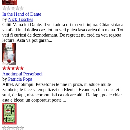
In the Hand of Dante
by
Nick Tosches
Cititi Mana lui Dante. Il veti adora ori ma veti injura. Chiar si daca
va aflati in al doilea caz, tot nu veti putea lasa cartea din mana. Tot
veti fi curiosi de deznodamant. De regretat nu cred ca veti regreta
lectura. Asta va pot garan...
Anotimpul Persefonei
by
Patricia Popa
Altfel, Anotimpul Persefonei te tine in priza, iti aduce multe
zambete, te face sa empatizezi cu Eleni si Evander, chiar daca ei
sunt, de fapt, niste corporatisti ca oricare altii. De fapt, poate chiar
asta e ideea: un corporatist poate ...