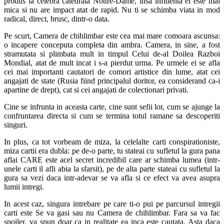
produs la celebra catedrala Nottre-Dame, insa influenta ei este mai
mica si nu are impact atat de rapid. Nu ti se schimba viata in mod
radical, direct, brusc, dintr-o data.
Pe scurt, Camera de chihlimbar este cea mai mare comoara ascunsa:
o incapere conceputa completa din ambra. Camera, in sine, a fost
stramutata si plimbata mult in timpul Celui de-al Doilea Razboi
Mondial, atat de mult incat i s-a pierdut urma. Pe urmele ei se afla
cei mai importanti cautatori de comori artistice din lume, atat cei
angajati de state (Rusia fiind principalul doritor, ea considerand ca-i
apartine de drept), cat si cei angajati de colectionari privati.
Cine se infrunta in aceasta carte, cine sunt sefii lor, cum se ajunge la
confruntarea directa si cum se termina totul ramane sa descoperiti
singuri.
In plus, ca tot vorbeam de miza, la celelalte carti conspirationiste,
miza cartii era dubla: pe de-o parte, tu stateai cu sufletul la gura pana
aflai CARE este acel secret incredibil care ar schimba lumea (intr-
unele carti il afli abia la sfarsit), pe de alta parte stateai cu sufletul la
gura sa vezi daca intr-adevar se va afla si ce efect va avea asupra
lumii intregi.
In acest caz, singura intrebare pe care ti-o pui pe parcursul intregii
carti este Se va gasi sau nu Camera de chihlimbar. Fara sa va fac
spoiler, va spun doar ca in realitate ea inca este cautata. Asta daca