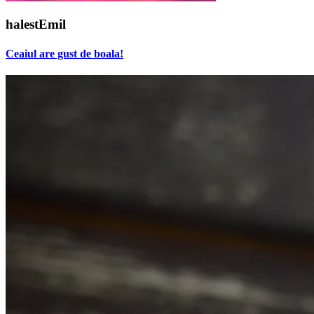
halestEmil
Ceaiul are gust de boala!