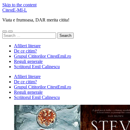
Skip to the content
CitestE-MI-L
Viata e frumoasa, DAR merita citita!
Toggle
Toggle
Search
mobile
search
for:
menu
field
Afilieri literare
De ce citim?
Grupul Cititorilor CitestEmil.ro
Reguli generale
Scriitorul Emil Calinescu
Afilieri literare
De ce citim?
Grupul Cititorilor CitestEmil.ro
Reguli generale
Scriitorul Emil Calinescu