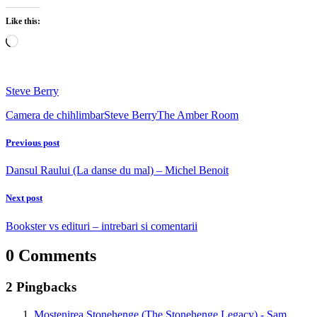
Like this:
Loading…
Steve Berry
Camera de chihlimbar
Steve Berry
The Amber Room
Previous post
Dansul Raului (La danse du mal) – Michel Benoit
Next post
Bookster vs edituri – intrebari si comentarii
0 Comments
2 Pingbacks
Mostenirea Stonehenge (The Stonehenge Legacy) - Sam