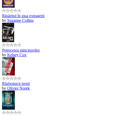
Răsăritul în ziua extragerii
by
Suzanne Collins
Petrecerea mincinoșilor
by
Kelsey Cox
Războinicii iernii
by
Olivier Norek