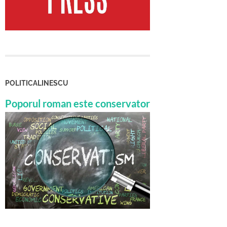
POLITICALINESCU
Poporul roman este conservator