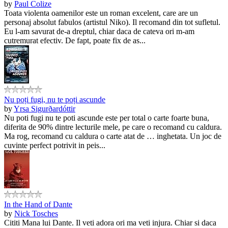
by
Paul Colize
Toata violenta oamenilor este un roman excelent, care are un
personaj absolut fabulos (artistul Niko). Il recomand din tot sufletul.
Eu l-am savurat de-a dreptul, chiar daca de cateva ori m-am
cutremurat efectiv. De fapt, poate fix de as...
Nu poți fugi, nu te poți ascunde
by
Yrsa Sigurðardóttir
Nu poti fugi nu te poti ascunde este per total o carte foarte buna,
diferita de 90% dintre lecturile mele, pe care o recomand cu caldura.
Ma rog, recomand cu caldura o carte atat de … inghetata. Un joc de
cuvinte perfect potrivit in peis...
In the Hand of Dante
by
Nick Tosches
Cititi Mana lui Dante. Il veti adora ori ma veti injura. Chiar si daca