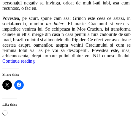
personajul negativ sa invinga, oricat de mult l-ati iubi, asa cum,
recunosc, o fac eu.
Povestea, pe scurt, spune cam asa: Grinch este ceea ce astazi, in
social-media, numim
un hater
. El uraste Craciunul si vrea sa
impiedice venirea lui. Se echipeaza in Mos Craciun, isi transforma
cainele in elf si merge din casa-n casa pentru a fura cadourile de sub
brad, brazii cu totul si alimentele din frigider. Ce efect vor avea toate
acestea asupra oamenilor, asupra venirii Craciunului si cum se
termina totul va las pe voi sa descoperiti. Povestea este, insa,
arhicunoscuta, drept urmare putini dintre voi NU cunosc finalul.
Continue reading
Share this:
Like this:
Loading…