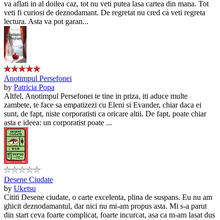
va aflati in al doilea caz, tot nu veti putea lasa cartea din mana. Tot
veti fi curiosi de deznodamant. De regretat nu cred ca veti regreta
lectura. Asta va pot garan...
Anotimpul Persefonei
by
Patricia Popa
Altfel, Anotimpul Persefonei te tine in priza, iti aduce multe
zambete, te face sa empatizezi cu Eleni si Evander, chiar daca ei
sunt, de fapt, niste corporatisti ca oricare altii. De fapt, poate chiar
asta e ideea: un corporatist poate ...
Desene Ciudate
by
Uketsu
Cititi Desene ciudate, o carte excelenta, plina de suspans. Eu nu am
ghicit deznodamantul, dar nici nu mi-am propus asta. Mi s-a parut
din start ceva foarte complicat, foarte incurcat, asa ca m-am lasat dus