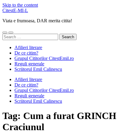
Skip to the content
CitestE-MI-L
Viata e frumoasa, DAR merita citita!
Toggle
Toggle
Search
mobile
search
for:
menu
field
Afilieri literare
De ce citim?
Grupul Cititorilor CitestEmil.ro
Reguli generale
Scriitorul Emil Calinescu
Afilieri literare
De ce citim?
Grupul Cititorilor CitestEmil.ro
Reguli generale
Scriitorul Emil Calinescu
Tag:
Cum a furat GRINCH
Craciunul