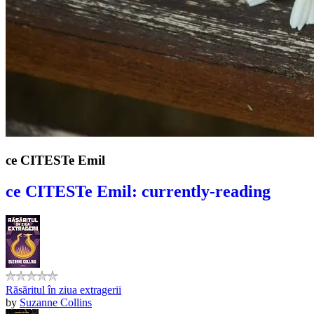
ce CITESTe Emil
ce CITESTe Emil: currently-reading
Răsăritul în ziua extragerii
by
Suzanne Collins