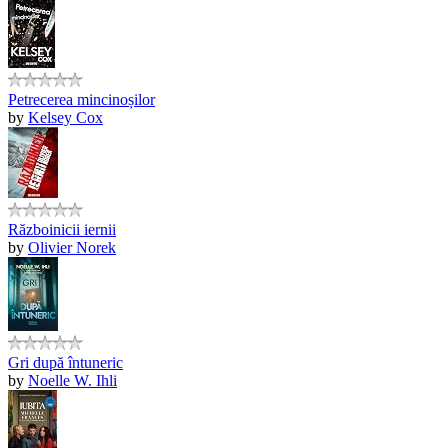
Petrecerea mincinoșilor
by
Kelsey Cox
Războinicii iernii
by
Olivier Norek
Gri după întuneric
by
Noelle W. Ihli