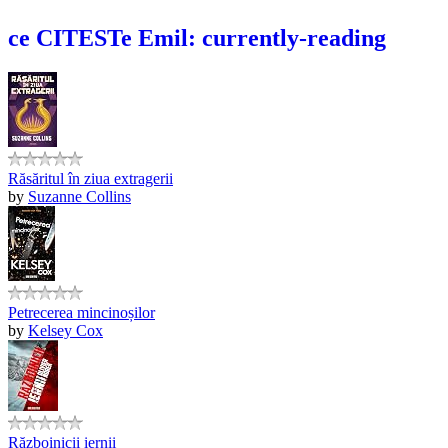
ce CITESTe Emil: currently-reading
Răsăritul în ziua extragerii
by
Suzanne Collins
Petrecerea mincinoșilor
by
Kelsey Cox
Războinicii iernii