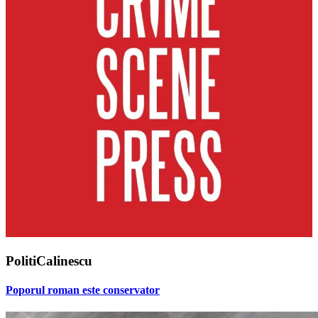
PolitiCalinescu
Poporul roman este conservator