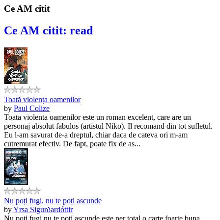
Ce AM citit
Ce AM citit: read
Toată violența oamenilor
by
Paul Colize
Toata violenta oamenilor este un roman excelent, care are un
personaj absolut fabulos (artistul Niko). Il recomand din tot sufletul.
Eu l-am savurat de-a dreptul, chiar daca de cateva ori m-am
cutremurat efectiv. De fapt, poate fix de as...
Nu poți fugi, nu te poți ascunde
by
Yrsa Sigurðardóttir
Nu poti fugi nu te poti ascunde este per total o carte foarte buna,