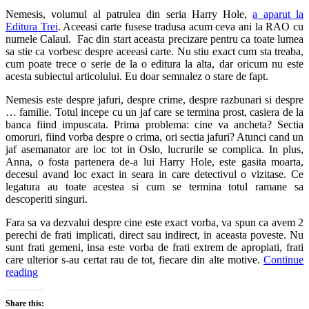
Nemesis, volumul al patrulea din seria Harry Hole,
a aparut la
Editura Trei
. Aceeasi carte fusese tradusa acum ceva ani la RAO cu
numele Calaul. Fac din start aceasta precizare pentru ca toate lumea
sa stie ca vorbesc despre aceeasi carte. Nu stiu exact cum sta treaba,
cum poate trece o serie de la o editura la alta, dar oricum nu este
acesta subiectul articolului. Eu doar semnalez o stare de fapt.
Nemesis este despre jafuri, despre crime, despre razbunari si despre
… familie. Totul incepe cu un jaf care se termina prost, casiera de la
banca fiind impuscata. Prima problema: cine va ancheta? Sectia
omoruri, fiind vorba despre o crima, ori sectia jafuri? Atunci cand un
jaf asemanator are loc tot in Oslo, lucrurile se complica. In plus,
Anna, o fosta partenera de-a lui Harry Hole, este gasita moarta,
decesul avand loc exact in seara in care detectivul o vizitase. Ce
legatura au toate acestea si cum se termina totul ramane sa
descoperiti singuri.
Fara sa va dezvalui despre cine este exact vorba, va spun ca avem 2
perechi de frati implicati, direct sau indirect, in aceasta poveste. Nu
sunt frati gemeni, insa este vorba de frati extrem de apropiati, frati
care ulterior s-au certat rau de tot, fiecare din alte motive.
Continue
reading
Share this: