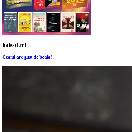
halestEmil
Ceaiul are gust de boala!