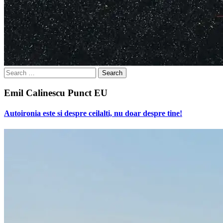
Search
for:
Emil Calinescu Punct EU
Autoironia este si despre ceilalti, nu doar despre tine!