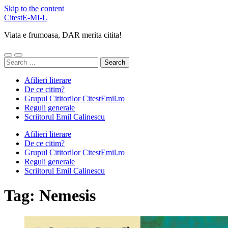
Skip to the content
CitestE-MI-L
Viata e frumoasa, DAR merita citita!
Toggle
Toggle
Search
mobile
search
for:
menu
field
Afilieri literare
De ce citim?
Grupul Cititorilor CitestEmil.ro
Reguli generale
Scriitorul Emil Calinescu
Afilieri literare
De ce citim?
Grupul Cititorilor CitestEmil.ro
Reguli generale
Scriitorul Emil Calinescu
Tag:
Nemesis