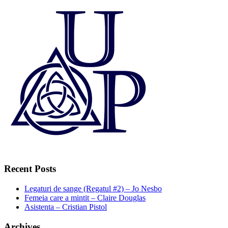
Recent Posts
Legaturi de sange (Regatul #2) – Jo Nesbo
Femeia care a mintit – Claire Douglas
Asistenta – Cristian Pistol
Archives