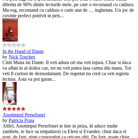
diferita de 90% dintre lecturile mele, pe care o recomand cu caldura.
Ma rog, recomand cu caldura o carte atat de … inghetata. Un joc de
cuvinte perfect potrivit in peis...
In the Hand of Dante
by
Nick Tosches
Cititi Mana lui Dante. Il veti adora ori ma veti injura. Chiar si daca
va aflati in al doilea caz, tot nu veti putea lasa cartea din mana. Tot
veti fi curiosi de deznodamant. De regretat nu cred ca veti regreta
lectura. Asta va pot garan...
Anotimpul Persefonei
by
Patricia Popa
Altfel, Anotimpul Persefonei te tine in priza, iti aduce multe
zambete, te face sa empatizezi cu Eleni si Evander, chiar daca ei
sunt, de fapt, niste corporatisti ca oricare altii. De fapt, poate chiar