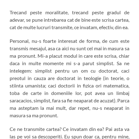
Trecand peste moralitate, trecand peste gradul de
adevar, se pune intrebarea cat de bine este scrisa cartea,
cat de multe lucruri transmite, ce invatam, efectiv, din ea.
Personal, nu-s foarte interesat de forma, de cum este
transmis mesajul, asa ca aici nu sunt cel mai in masura sa
ma pronunt. Mi-a placut modul in care este scrisa, chiar
daca in multe momente mi s-a parut simplist. Sa ne
intelegem: simplist pentru un om cu doctorat, caci
preotul in cauza are doctorat in teologie (in teorie, o
stiinta umanista; caci doctorii in fizica ori matematica,
toba de carte in domeniile lor, pot avea un limbaj
saracacios, simplist, fara sa fie neaparat de acuzat). Parca
ma asteptam la mai mult, dar repet, nu-s neaparat in
masura sa ma pronunt.
Ce ne transmite cartea? Ce invatam din ea? Pai asta va
las pe voi sa descoperiti. Eu spun doar ca, pentru mine,