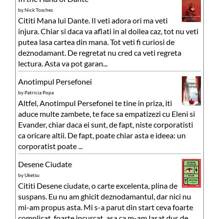
by
Nick Tosches
Cititi Mana lui Dante. Il veti adora ori ma veti
injura. Chiar si daca va aflati in al doilea caz, tot nu veti
putea lasa cartea din mana. Tot veti fi curiosi de
deznodamant. De regretat nu cred ca veti regreta
lectura. Asta va pot garan...
Anotimpul Persefonei
by
Patricia Popa
Altfel, Anotimpul Persefonei te tine in priza, iti
aduce multe zambete, te face sa empatizezi cu Eleni si
Evander, chiar daca ei sunt, de fapt, niste corporatisti
ca oricare altii. De fapt, poate chiar asta e ideea: un
corporatist poate ...
Desene Ciudate
by
Uketsu
Cititi Desene ciudate, o carte excelenta, plina de
suspans. Eu nu am ghicit deznodamantul, dar nici nu
mi-am propus asta. Mi s-a parut din start ceva foarte
complicat, foarte incurcat, asa ca m-am lasat dus de