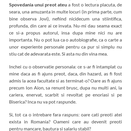
Spovedania unui preot ateu
a fost o lectura placuta, de
seara, una amuzanta in multe locuri (in prima parte, cum
bine observa Jovi), nefiind nicidecum una stiintifica,
profunda, din care ai ce invata. Nu-mi dau seama exact
ce si-a propus autorul, insa dupa mine nici nu are
importanta. Nu o pot lua ca o autobiografie, ca o carte a
unor experiente personale pentru ca pur si simplu nu
stiu cat de adevarata este. Si asta nu din vina mea.
Inchei cu o observatie personala: ce s-ar fi intamplat cu
mine daca as fi ajuns preot, daca, din hazard, as fi fost
admis la acea facultate si as terminat-o? Oare as fi ajuns
precum Ion Aion, sa renunt brusc, dupa nu multi ani, la
cariera, enervat, scarbit si revoltat pe enoriasi si pe
Biserica? Inca nu va pot raspunde.
Si, tot ca o intrebare fara raspuns: oare cati preoti atei
exista in Romania? Oameni care au devenit preoti
pentru mancare, bautura si salariu stabil?