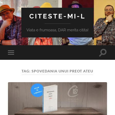
CITESTE-MI-L
Viata e frumoasa, DAR merita citita!
Toggle
Toggle
search
mobile
field
menu
TAG:
SPOVEDANIA UNUI PREOT ATEU