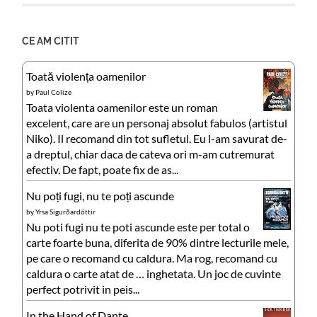
CE AM CITIT
Toată violența oamenilor
by
Paul Colize
Toata violenta oamenilor este un roman
excelent, care are un personaj absolut fabulos (artistul
Niko). Il recomand din tot sufletul. Eu l-am savurat de-
a dreptul, chiar daca de cateva ori m-am cutremurat
efectiv. De fapt, poate fix de as...
Nu poți fugi, nu te poți ascunde
by
Yrsa Sigurðardóttir
Nu poti fugi nu te poti ascunde este per total o
carte foarte buna, diferita de 90% dintre lecturile mele,
pe care o recomand cu caldura. Ma rog, recomand cu
caldura o carte atat de … inghetata. Un joc de cuvinte
perfect potrivit in peis...
In the Hand of Dante