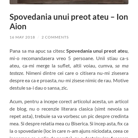
Spovedania unui preot ateu – Ion
Aion
16 MAY 2018
/
2 COMMENTS
Pana sa ma apuc sa citesc
Spovedania unui preot ateu
,
mi-o recomandasera vreo 5 persoane. Unii stiau ca-s
ateu, ca-mi merge la suflet, altii voiau, cumva,
sa ma
testeze
. Nimeni dintre cei care o citisera nu-mi zisesera
despre ea ca e proasta, nu-mi zisese nimic de rau. Motive
destule sa-i dau o sansa, zic.
Acum, pentru a incepe corect articolul acesta, un articol
de blog, nu o recenzie literara clasica (simt nevoia sa
repet asta), trebuie sa va vorbesc un pic despre credinta
mea. Si despre relatia mea cu Biserica. Si incep asta, fix ca
la o spovedanie (loc in care n-am ajuns niciodata, ceea ce