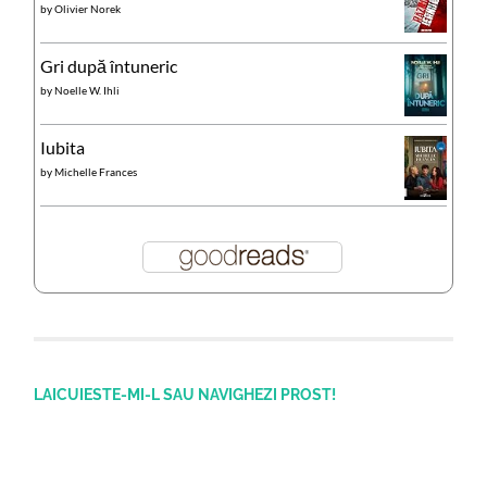
by
Olivier Norek
Gri după întuneric
by
Noelle W. Ihli
Iubita
by
Michelle Frances
LAICUIESTE-MI-L SAU NAVIGHEZI PROST!