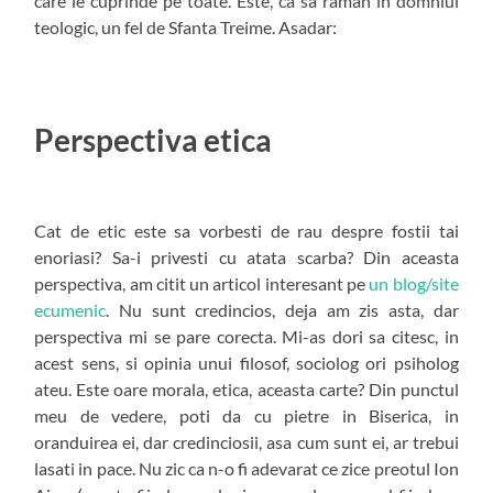
care le cuprinde pe toate. Este, ca sa raman in domniul
teologic, un fel de Sfanta Treime. Asadar:
Perspectiva etica
Cat de etic este sa vorbesti de rau despre fostii tai
enoriasi? Sa-i privesti cu atata scarba? Din aceasta
perspectiva, am citit un articol interesant pe
un blog/site
ecumenic
. Nu sunt credincios, deja am zis asta, dar
perspectiva mi se pare corecta. Mi-as dori sa citesc, in
acest sens, si opinia unui filosof, sociolog ori psiholog
ateu. Este oare morala, etica, aceasta carte? Din punctul
meu de vedere, poti da cu pietre in Biserica, in
oranduirea ei, dar credinciosii, asa cum sunt ei, ar trebui
lasati in pace. Nu zic ca n-o fi adevarat ce zice preotul Ion