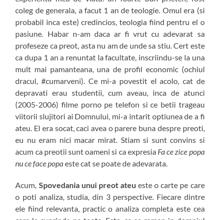
coleg de generala, a facut 1 an de teologie. Omul era (si
probabil inca este) credincios, teologia fiind pentru el o
pasiune. Habar n-am daca ar fi vrut cu adevarat sa
profeseze ca preot, asta nu am de unde sa stiu. Cert este
ca dupa 1 an a renuntat la facultate, inscriindu-se la una
mult mai pamanteana, una de profil economic (ochiul
dracul, #cumarveni). Ce mi-a povestit el acolo, cat de
depravati erau studentii, cum aveau, inca de atunci
(2005-2006) filme porno pe telefon si ce betii trageau
viitorii slujitori ai Domnului, mi-a intarit optiunea de a fi
ateu. El era socat, caci avea o parere buna despre preoti,
eu nu eram nici macar mirat. Stiam si sunt convins si
acum ca preotii sunt oameni si ca expresia
Fa ce zice popa
nu ce face popa
este cat se poate de adevarata.
Acum,
Spovedania unui preot ateu
este o carte pe care
o poti analiza, studia, din 3 perspective. Fiecare dintre
ele fiind relevanta, practic o analiza completa este cea