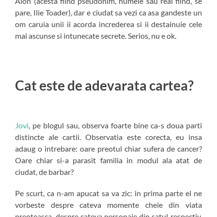
Aion (acesta fiind pseudonim, numele sau real fiind, se
pare, Ilie Toader), dar e ciudat sa vezi ca asa gandeste un
om caruia unii ii acorda increderea si ii destainuie cele
mai ascunse si intunecate secrete. Serios, nu e ok.
Cat este de adevarata cartea?
Jovi
, pe blogul sau, observa foarte bine ca-s doua parti
distincte ale cartii. Observatia este corecta, eu insa
adaug o intrebare: oare preotul chiar sufera de cancer?
Oare chiar si-a parasit familia in modul ala atat de
ciudat, de barbar?
Pe scurt, ca n-am apucat sa va zic: in prima parte el ne
vorbeste despre cateva momente cheie din viata
preoteasca, despre cateva personaje din satul respectiv,