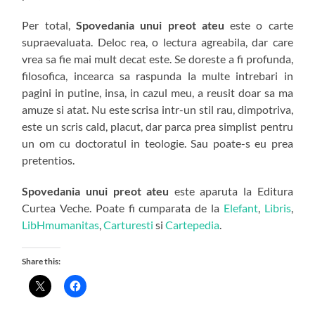
Per total,
Spovedania unui preot ateu
este o carte
supraevaluata. Deloc rea, o lectura agreabila, dar care
vrea sa fie mai mult decat este. Se doreste a fi profunda,
filosofica, incearca sa raspunda la multe intrebari in
pagini in putine, insa, in cazul meu, a reusit doar sa ma
amuze si atat. Nu este scrisa intr-un stil rau, dimpotriva,
este un scris cald, placut, dar parca prea simplist pentru
un om cu doctoratul in teologie. Sau poate-s eu prea
pretentios.
Spovedania unui preot ateu
este aparuta la Editura
Curtea Veche. Poate fi cumparata de la
Elefant
,
Libris
,
LibHmumanitas
,
Carturesti
si
Cartepedia
.
Share this: