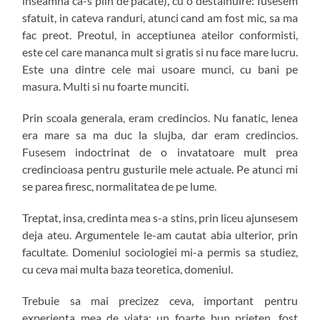
inseamna ca-s plin de pacate), cu o destainuire: fusesem
sfatuit, in cateva randuri, atunci cand am fost mic, sa ma
fac preot. Preotul, in acceptiunea ateilor conformisti,
este cel care mananca mult si gratis si nu face mare lucru.
Este una dintre cele mai usoare munci, cu bani pe
masura. Multi si nu foarte munciti.
Prin scoala generala, eram credincios. Nu fanatic, lenea
era mare sa ma duc la slujba, dar eram credincios.
Fusesem indoctrinat de o invatatoare mult prea
credincioasa pentru gusturile mele actuale. Pe atunci mi
se parea firesc, normalitatea de pe lume.
Treptat, insa, credinta mea s-a stins, prin liceu ajunsesem
deja ateu. Argumentele le-am cautat abia ulterior, prin
facultate. Domeniul sociologiei mi-a permis sa studiez,
cu ceva mai multa baza teoretica, domeniul.
Trebuie sa mai precizez ceva, important pentru
experienta mea de viata: un foarte bun prieten, fost