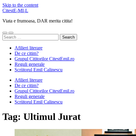
Skip to the content
CitestE-MI-L
Viata e frumoasa, DAR merita citita!
Toggle
Toggle
Search
mobile
search
for:
menu
field
Afilieri literare
De ce citim?
Grupul Cititorilor CitestEmil.ro
Reguli generale
Scriitorul Emil Calinescu
Afilieri literare
De ce citim?
Grupul Cititorilor CitestEmil.ro
Reguli generale
Scriitorul Emil Calinescu
Tag:
Ultimul Jurat