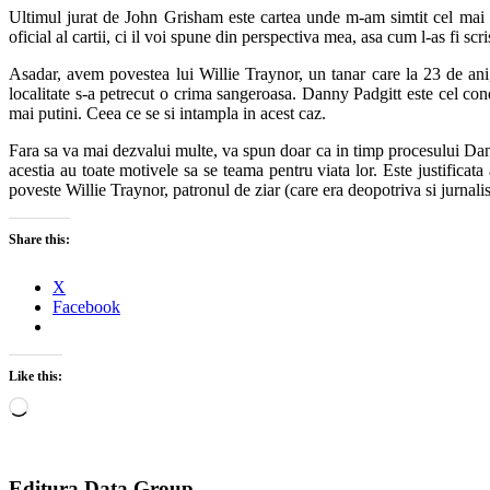
Ultimul jurat de John Grisham este cartea unde m-am simtit cel mai mul
oficial al cartii, ci il voi spune din perspectiva mea, asa cum l-as fi scri
Asadar, avem povestea lui Willie Traynor, un tanar care la 23 de ani
localitate s-a petrecut o crima sangeroasa. Danny Padgitt este cel con
mai putini. Ceea ce se si intampla in acest caz.
Fara sa va mai dezvalui multe, va spun doar ca in timp procesului Dann
acestia au toate motivele sa se teama pentru viata lor. Este justificata
poveste Willie Traynor, patronul de ziar (care era deopotriva si jurnalis
Share this:
X
Facebook
Like this:
Loading…
Editura Data Group