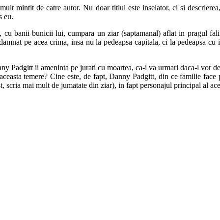
t mintit de catre autor. Nu doar titlul este inselator, ci si descriere
s eu.
, cu banii bunicii lui, cumpara un ziar (saptamanal) aflat in pragul f
damnat pe acea crima, insa nu la pedeapsa capitala, ci la pedeapsa cu i
y Padgitt ii ameninta pe jurati cu moartea, ca-i va urmari daca-l vor dec
 aceasta temere? Cine este, de fapt, Danny Padgitt, din ce familie face p
t, scria mai mult de jumatate din ziar), in fapt personajul principal al ac