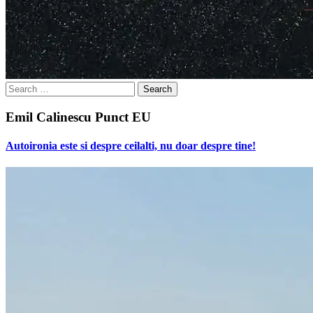
Search
for:
Emil Calinescu Punct EU
Autoironia este si despre ceilalti, nu doar despre tine!