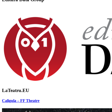
LaTeatru.EU
Caligula – FF Theatre