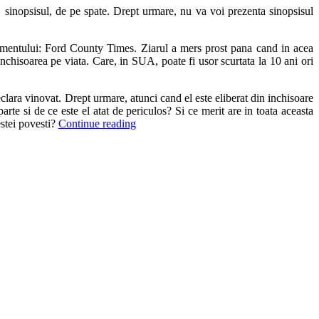
a, sinopsisul, de pe spate. Drept urmare, nu va voi prezenta sinopsisul
alimentului: Ford County Times. Ziarul a mers prost pana cand in acea
nchisoarea pe viata. Care, in SUA, poate fi usor scurtata la 10 ani ori
lara vinovat. Drept urmare, atunci cand el este eliberat din inchisoare
arte si de ce este el atat de periculos? Si ce merit are in toata aceasta
estei povesti?
Continue reading