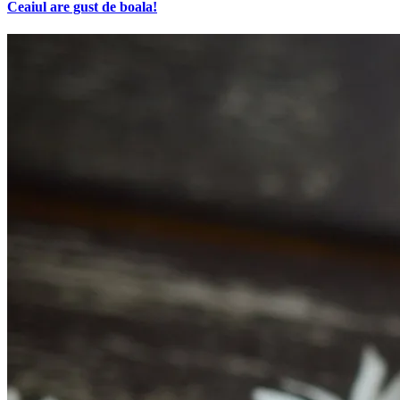
Ceaiul are gust de boala!