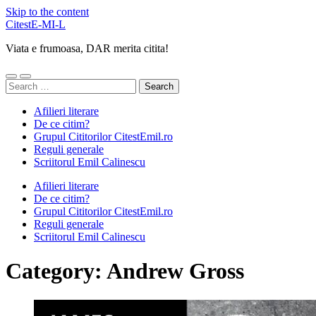
Skip to the content
CitestE-MI-L
Viata e frumoasa, DAR merita citita!
Toggle
Toggle
Search
mobile
search
for:
menu
field
Afilieri literare
De ce citim?
Grupul Cititorilor CitestEmil.ro
Reguli generale
Scriitorul Emil Calinescu
Afilieri literare
De ce citim?
Grupul Cititorilor CitestEmil.ro
Reguli generale
Scriitorul Emil Calinescu
Category:
Andrew Gross