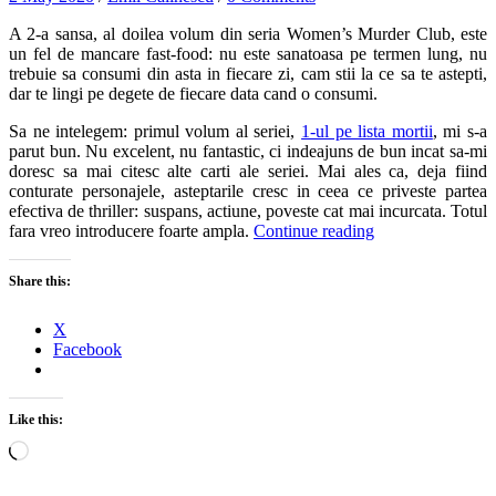
A 2-a sansa, al doilea volum din seria Women’s Murder Club, este
un fel de mancare fast-food: nu este sanatoasa pe termen lung, nu
trebuie sa consumi din asta in fiecare zi, cam stii la ce sa te astepti,
dar te lingi pe degete de fiecare data cand o consumi.
Sa ne intelegem: primul volum al seriei,
1-ul pe lista mortii
, mi s-a
parut bun. Nu excelent, nu fantastic, ci indeajuns de bun incat sa-mi
doresc sa mai citesc alte carti ale seriei. Mai ales ca, deja fiind
conturate personajele, asteptarile cresc in ceea ce priveste partea
efectiva de thriller: suspans, actiune, poveste cat mai incurcata. Totul
fara vreo introducere foarte ampla.
Continue reading
Share this:
X
Facebook
Like this:
Loading…