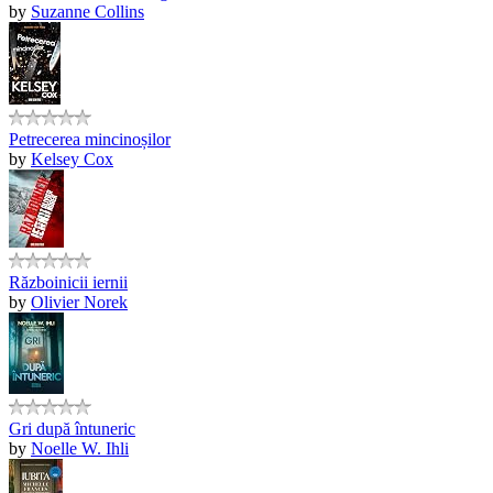
by
Suzanne Collins
Petrecerea mincinoșilor
by
Kelsey Cox
Războinicii iernii
by
Olivier Norek
Gri după întuneric
by
Noelle W. Ihli