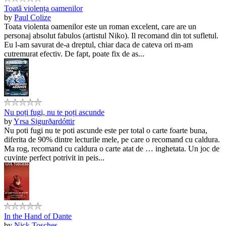
Toată violența oamenilor
by
Paul Colize
Toata violenta oamenilor este un roman excelent, care are un
personaj absolut fabulos (artistul Niko). Il recomand din tot sufletul.
Eu l-am savurat de-a dreptul, chiar daca de cateva ori m-am
cutremurat efectiv. De fapt, poate fix de as...
Nu poți fugi, nu te poți ascunde
by
Yrsa Sigurðardóttir
Nu poti fugi nu te poti ascunde este per total o carte foarte buna,
diferita de 90% dintre lecturile mele, pe care o recomand cu caldura.
Ma rog, recomand cu caldura o carte atat de … inghetata. Un joc de
cuvinte perfect potrivit in peis...
In the Hand of Dante
by
Nick Tosches