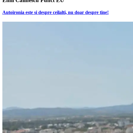
Emil Calinescu Punct EU
Autoironia este si despre ceilalti, nu doar despre tine!