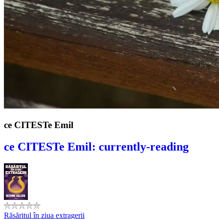
ce CITESTe Emil
ce CITESTe Emil: currently-reading
Răsăritul în ziua extragerii