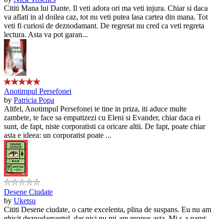
Cititi Mana lui Dante. Il veti adora ori ma veti injura. Chiar si daca
va aflati in al doilea caz, tot nu veti putea lasa cartea din mana. Tot
veti fi curiosi de deznodamant. De regretat nu cred ca veti regreta
lectura. Asta va pot garan...
Anotimpul Persefonei
by
Patricia Popa
Altfel, Anotimpul Persefonei te tine in priza, iti aduce multe
zambete, te face sa empatizezi cu Eleni si Evander, chiar daca ei
sunt, de fapt, niste corporatisti ca oricare altii. De fapt, poate chiar
asta e ideea: un corporatist poate ...
Desene Ciudate
by
Uketsu
Cititi Desene ciudate, o carte excelenta, plina de suspans. Eu nu am
ghicit deznodamantul, dar nici nu mi-am propus asta. Mi s-a parut