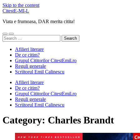
Skip to the content
CitestE-MI-L
Viata e frumoasa, DAR merita citita!
Toggle
Toggle
Search
mobile
search
for:
menu
field
Afilieri literare
De ce citim?
Grupul Cititorilor CitestEmil.ro
Reguli generale
Scriitorul Emil Calinescu
Afilieri literare
De ce citim?
Grupul Cititorilor CitestEmil.ro
Reguli generale
Scriitorul Emil Calinescu
Category:
Charles Brandt