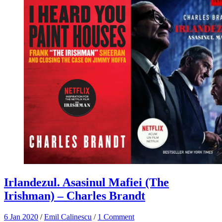
Irlandezul. Asasinul Mafiei (The
Irishman) – Charles Brandt
6 Jan 2020
/
Emil Calinescu
/
1 Comment