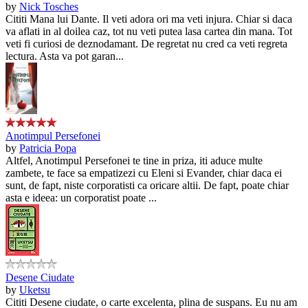
by
Nick Tosches
Cititi Mana lui Dante. Il veti adora ori ma veti injura. Chiar si daca
va aflati in al doilea caz, tot nu veti putea lasa cartea din mana. Tot
veti fi curiosi de deznodamant. De regretat nu cred ca veti regreta
lectura. Asta va pot garan...
Anotimpul Persefonei
by
Patricia Popa
Altfel, Anotimpul Persefonei te tine in priza, iti aduce multe
zambete, te face sa empatizezi cu Eleni si Evander, chiar daca ei
sunt, de fapt, niste corporatisti ca oricare altii. De fapt, poate chiar
asta e ideea: un corporatist poate ...
Desene Ciudate
by
Uketsu
Cititi Desene ciudate, o carte excelenta, plina de suspans. Eu nu am