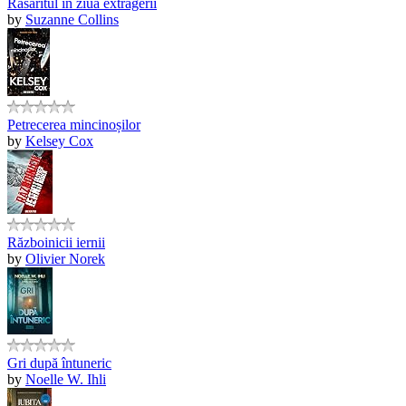
Răsăritul în ziua extragerii
by
Suzanne Collins
Petrecerea mincinoșilor
by
Kelsey Cox
Războinicii iernii
by
Olivier Norek
Gri după întuneric
by
Noelle W. Ihli