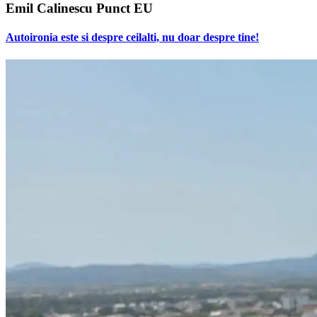
Emil Calinescu Punct EU
Autoironia este si despre ceilalti, nu doar despre tine!