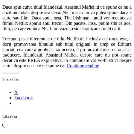
Daca spui cuiva titlul Irlandezul. Asasinul Mafiei iti va spune ca nu a
auzit niciodata despre asa ceva. Nici macar nu va putea spune daca e
carte sau film. Daca spui, insa, The Irishman, multi vor recunoaste
filmul Netflix aparut anul trecut. Din pacate, insa, putini stiu ca acel
film, pe care eu inca NU l-am vazut, este ecranizarea unei carti.
Trecand peste diferentele de titlu, Netflixul, inclusiv cel romanesc, a
dorit promovarea filmului sub titlul original, in timp ce Editura
Corint, cea care a publicat traducerea, a promovat cartea cu aceasta
traducere, Irlandezul. Asasinul Mafiei, despre care nu pot spune
decat ca este PREA explicativa, in continuare voi vorbi strict despre
carte, despre ceea ce ne spune ea.
Continue reading
Share this:
X
Facebook
Like this:
Loading…