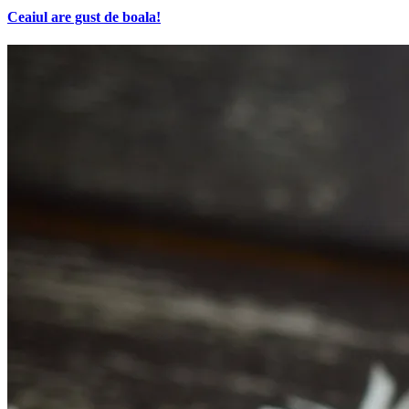
Ceaiul are gust de boala!