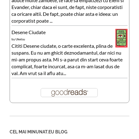
aduce multe zambete, te face sa empatizezi cu Eleni si
Evander, chiar daca ei sunt, de fapt, niste corporatisti
ca oricare altii. De fapt, poate chiar asta e ideea: un
corporatist poate ...
Desene Ciudate
by
Uketsu
Cititi Desene ciudate, o carte excelenta, plina de
suspans. Eu nu am ghicit deznodamantul, dar nici nu
mi-am propus asta. Mi s-a parut din start ceva foarte
complicat, foarte incurcat, asa ca m-am lasat dus de
val. Am vrut sa il aflu atu...
CEL MAI MINUNAT.EU BLOG