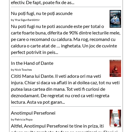
efectiv. De fapt, poate fix de as...
Nu poți fugi, nu te poți ascunde
by
Yrsa Sigurðardóttir
Nu poti fugi nu te poti ascunde este per total o
carte foarte buna, diferita de 90% dintre lecturile mele,
pe care o recomand cu caldura. Ma rog, recomand cu
caldura o carte atat de … inghetata. Un joc de cuvinte
perfect potrivit in peis...
In the Hand of Dante
by
Nick Tosches
Cititi Mana lui Dante. Il veti adora ori ma veti
injura. Chiar si daca va aflati in al doilea caz, tot nu veti
putea lasa cartea din mana. Tot veti fi curiosi de
deznodamant. De regretat nu cred ca veti regreta
lectura. Asta va pot garan...
Anotimpul Persefonei
by
Patricia Popa
Altfel, Anotimpul Persefonei te tine in priza, iti