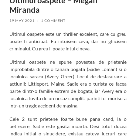
Ultimul oaspete – Megan
Miranda
19 MAY 2021
/
1 COMMENT
Ultimul oaspete este un thriller excelent, care cu greu
poate fi anticipat. Eu intuisem ceva, dar nu ghicisem
criminalul. Cu greu il poate intui cineva.
Ultimul oaspete ne spune povestea de prietenie
improbabila dintre o tanara bogata (Sadie Loman) si o
localnica saraca (Avery Greer). Locul de desfasurare a
actiunii: Littleport, Maine. Sadie era o turista ce facea
parte dintr-o familie extrem de bogata, iar Avery era o
localnica lovita de un necaz cumplit: parintii ei murisera
intr-un tragic accident de masina.
Cele 2 sunt prietene foarte bune pana cand, la o
petrecere, Sadie este gasita moarta. Desi totul ducea
indica initial o sinucidere, existau cateva lucruri care