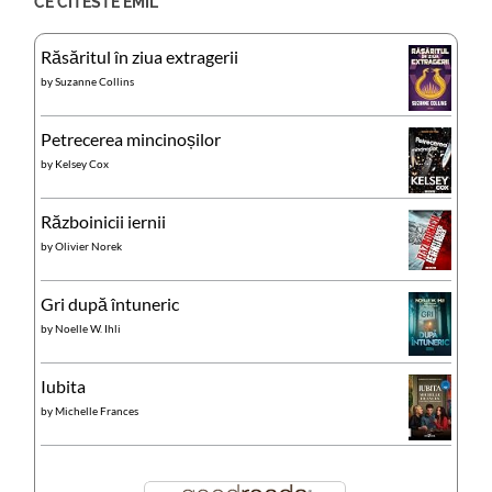
CE CITESTE EMIL
Răsăritul în ziua extragerii
by
Suzanne Collins
Petrecerea mincinoșilor
by
Kelsey Cox
Războinicii iernii
by
Olivier Norek
Gri după întuneric
by
Noelle W. Ihli
Iubita
by
Michelle Frances