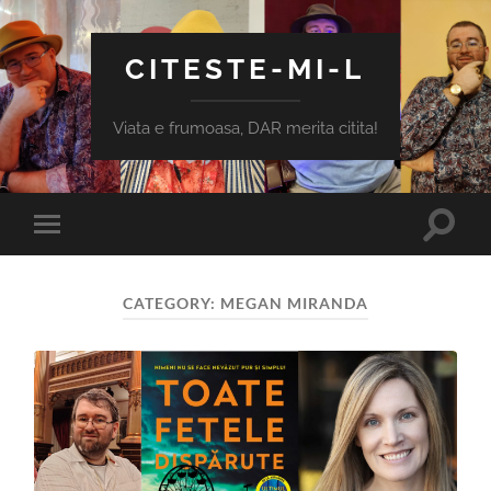
CITESTE-MI-L
Viata e frumoasa, DAR merita citita!
Toggle
Toggle
search
mobile
field
menu
CATEGORY:
MEGAN MIRANDA