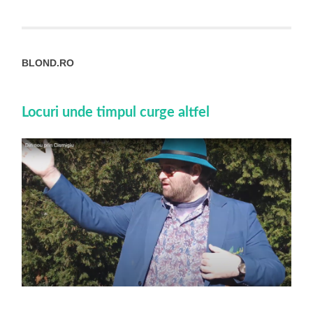
BLOND.RO
Locuri unde timpul curge altfel