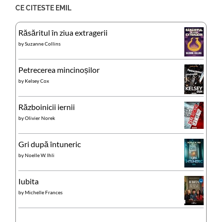
CE CITESTE EMIL
Răsăritul în ziua extragerii
by
Suzanne Collins
Petrecerea mincinoșilor
by
Kelsey Cox
Războinicii iernii
by
Olivier Norek
Gri după întuneric
by
Noelle W. Ihli
Iubita
by
Michelle Frances