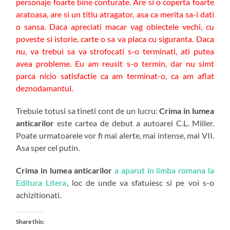
personaje foarte bine conturate. Are si o coperta foarte
aratoasa, are si un titlu atragator, asa ca merita sa-i dati
o sansa. Daca apreciati macar vag obiectele vechi, cu
poveste si istorie, carte o sa va placa cu siguranta. Daca
nu, va trebui sa va strofocati s-o terminati, ati putea
avea probleme. Eu am reusit s-o termin, dar nu simt
parca nicio satisfactie ca am terminat-o, ca am aflat
deznodamantul.
Trebuie totusi sa tineti cont de un lucru:
Crima in lumea
anticarilor
este cartea de debut a autoarei C.L. Miller.
Poate urmatoarele vor fi mai alerte, mai intense, mai VII.
Asa sper cel putin.
Crima in lumea anticarilor
a aparut in limba romana la
Editura Litera
, loc de unde va sfatuiesc si pe voi s-o
achizitionati.
Share this: