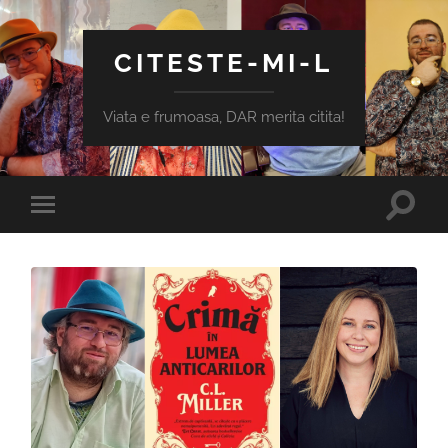
CITESTE-MI-L
Viata e frumoasa, DAR merita citita!
Toggle
Toggle
search
mobile
field
menu