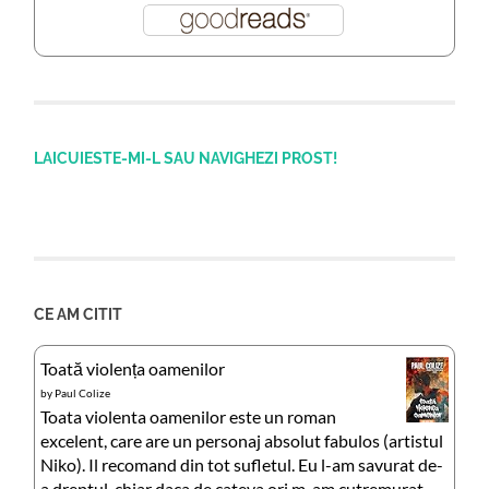
LAICUIESTE-MI-L SAU NAVIGHEZI PROST!
CE AM CITIT
Toată violența oamenilor
by
Paul Colize
Toata violenta oamenilor este un roman
excelent, care are un personaj absolut fabulos (artistul
Niko). Il recomand din tot sufletul. Eu l-am savurat de-
a dreptul, chiar daca de cateva ori m-am cutremurat