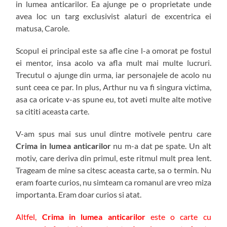
in lumea anticarilor. Ea ajunge pe o proprietate unde
avea loc un targ exclusivist alaturi de excentrica ei
matusa, Carole.
Scopul ei principal este sa afle cine l-a omorat pe fostul
ei mentor, insa acolo va afla mult mai multe lucruri.
Trecutul o ajunge din urma, iar personajele de acolo nu
sunt ceea ce par. In plus, Arthur nu va fi singura victima,
asa ca oricate v-as spune eu, tot aveti multe alte motive
sa cititi aceasta carte.
V-am spus mai sus unul dintre motivele pentru care
Crima in lumea anticarilor
nu m-a dat pe spate. Un alt
motiv, care deriva din primul, este ritmul mult prea lent.
Trageam de mine sa citesc aceasta carte, sa o termin. Nu
eram foarte curios, nu simteam ca romanul are vreo miza
importanta. Eram doar curios si atat.
Altfel,
Crima in lumea anticarilor
este o carte cu