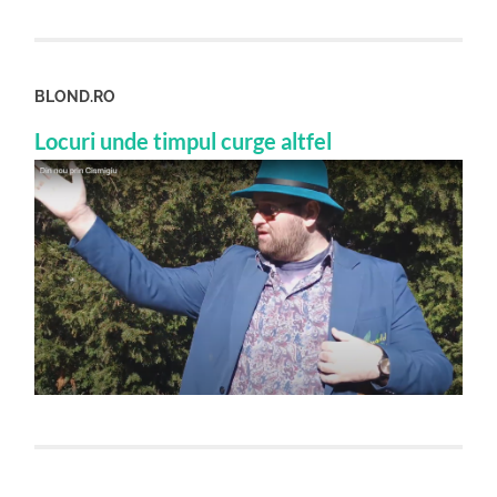
BLOND.RO
Locuri unde timpul curge altfel