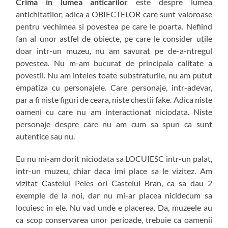
Crima in lumea anticarilor
este despre lumea
antichitatilor, adica a OBIECTELOR care sunt valoroase
pentru vechimea si povestea pe care le poarta. Nefiind
fan al unor astfel de obiecte, pe care le consider utile
doar intr-un muzeu, nu am savurat pe de-a-ntregul
povestea. Nu m-am bucurat de principala calitate a
povestii. Nu am inteles toate substraturile, nu am putut
empatiza cu personajele. Care personaje, intr-adevar,
par a fi niste figuri de ceara, niste chestii fake. Adica niste
oameni cu care nu am interactionat niciodata. Niste
personaje despre care nu am cum sa spun ca sunt
autentice sau nu.
Eu nu mi-am dorit niciodata sa LOCUIESC intr-un palat,
intr-un muzeu, chiar daca imi place sa le vizitez. Am
vizitat Castelul Peles ori Castelul Bran, ca sa dau 2
exemple de la noi, dar nu mi-ar placea nicidecum sa
locuiesc in ele. Nu vad unde e placerea. Da, muzeele au
ca scop conservarea unor perioade, trebuie ca oamenii