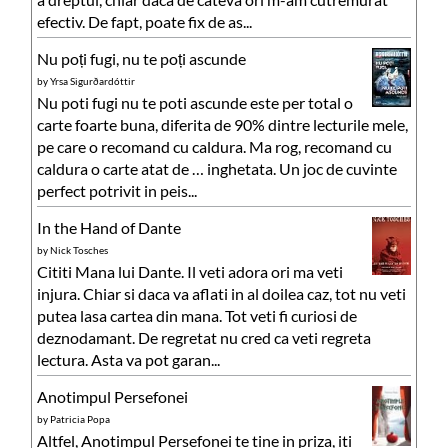
efectiv. De fapt, poate fix de as...
Nu poți fugi, nu te poți ascunde
by
Yrsa Sigurðardóttir
Nu poti fugi nu te poti ascunde este per total o
carte foarte buna, diferita de 90% dintre lecturile mele,
pe care o recomand cu caldura. Ma rog, recomand cu
caldura o carte atat de … inghetata. Un joc de cuvinte
perfect potrivit in peis...
In the Hand of Dante
by
Nick Tosches
Cititi Mana lui Dante. Il veti adora ori ma veti
injura. Chiar si daca va aflati in al doilea caz, tot nu veti
putea lasa cartea din mana. Tot veti fi curiosi de
deznodamant. De regretat nu cred ca veti regreta
lectura. Asta va pot garan...
Anotimpul Persefonei
by
Patricia Popa
Altfel, Anotimpul Persefonei te tine in priza, iti