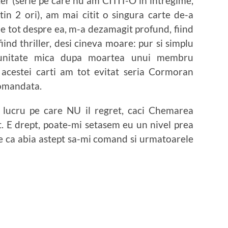
tter (serie pe care nu am CITIT-O in intregime,
tin 2 ori), am mai citit o singura carte de-a
de tot despre ea, m-a dezamagit profund, fiind
fiind thriller, desi cineva moare: pur si simplu
nitate mica dupa moartea unui membru
 acestei carti am tot evitat seria Cormoran
comandata.
, lucru pe care NU il regret, caci Chemarea
. E drept, poate-mi setasem eu un nivel prea
 e ca abia astept sa-mi comand si urmatoarele