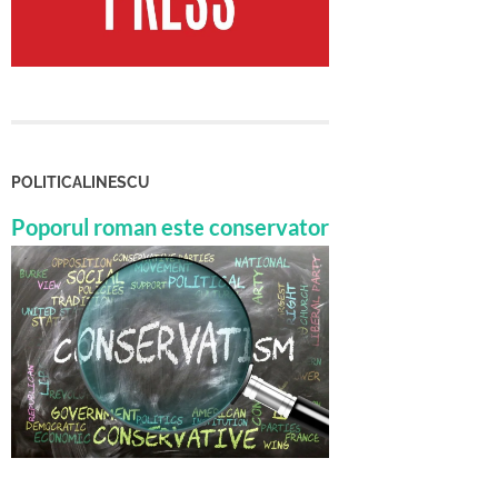
POLITICALINESCU
Poporul roman este conservator