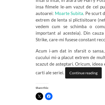
Intai si intai, in afara de Harry Po
insa filmele le-am vazut de cel pu
autoarei:
Moarte Subita
. Pe scurt 
extrem de lenta si plictisitoare (ne
vedem cum se schimba o comu
important al acesteia). Din cauza
Strike, care-mi fusese constant re
Acum i-am dat in sfarsit o sansa
cucului mi-a placut extrem de mult
scazut de asteptari. Oricum, ideea
carti ale seriei.
Continue reading
Share this: