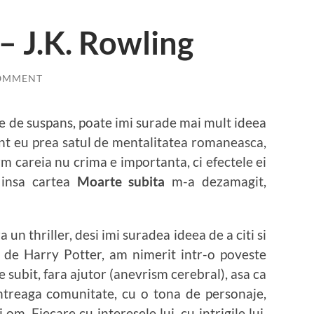
– J.K. Rowling
OMMENT
ine de suspans, poate imi surade mai mult ideea
unt eu prea satul de mentalitatea romaneasca,
rm careia nu crima e importanta, ci efectele ei
, insa cartea
Moarte subita
m-a dezamagit,
 un thriller, desi imi suradea ideea de a citi si
a de Harry Potter, am nimerit intr-o poveste
ubit, fara ajutor (anevrism cerebral), asa ca
ntreaga comunitate, cu o tona de personaje,
m. Fiecare cu interesele lui, cu intrigile lui,