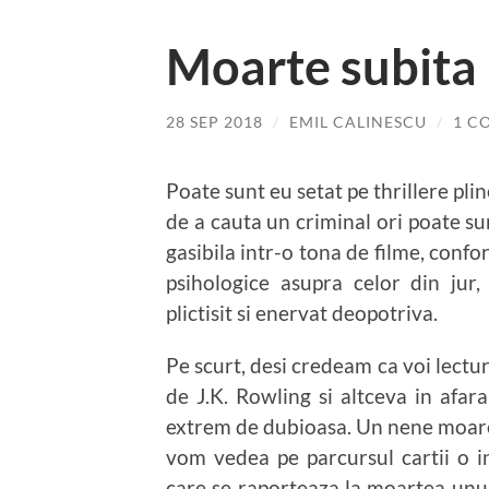
Moarte subita 
28 SEP 2018
/
EMIL CALINESCU
/
1 C
Poate sunt eu setat pe thrillere pl
de a cauta un criminal ori poate s
gasibila intr-o tona de filme, confo
psihologice asupra celor din jur
plictisit si enervat deopotriva.
Pe scurt, desi credeam ca voi lectura
de J.K. Rowling si altceva in afar
extrem de dubioasa. Un nene moare s
vom vedea pe parcursul cartii o i
care se raporteaza la moartea unui o