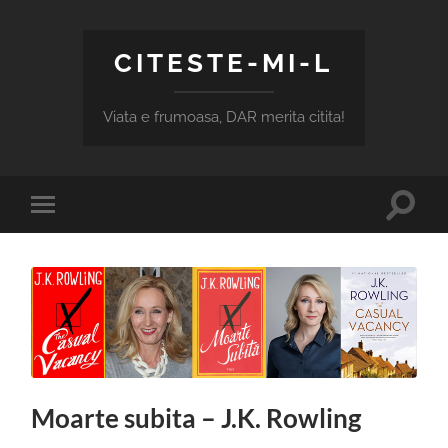
CITESTE-MI-L
Viata e frumoasa, DAR merita citita!
Toggle
Toggle
search
mobile
field
menu
Moarte subita – J.K. Rowling