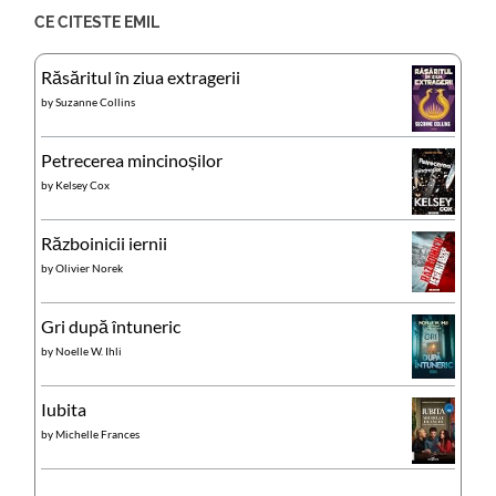
CE CITESTE EMIL
Răsăritul în ziua extragerii
by
Suzanne Collins
Petrecerea mincinoșilor
by
Kelsey Cox
Războinicii iernii
by
Olivier Norek
Gri după întuneric
by
Noelle W. Ihli
Iubita
by
Michelle Frances