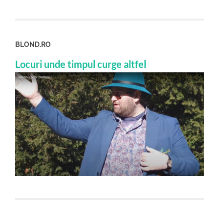
BLOND.RO
Locuri unde timpul curge altfel