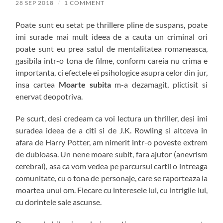
28 SEP 2018
/
1 COMMENT
Poate sunt eu setat pe thrillere pline de suspans, poate
imi surade mai mult ideea de a cauta un criminal ori
poate sunt eu prea satul de mentalitatea romaneasca,
gasibila intr-o tona de filme, conform careia nu crima e
importanta, ci efectele ei psihologice asupra celor din jur,
insa cartea
Moarte subita
m-a dezamagit, plictisit si
enervat deopotriva.
Pe scurt, desi credeam ca voi lectura un thriller, desi imi
suradea ideea de a citi si de J.K. Rowling si altceva in
afara de Harry Potter, am nimerit intr-o poveste extrem
de dubioasa. Un nene moare subit, fara ajutor (anevrism
cerebral), asa ca vom vedea pe parcursul cartii o intreaga
comunitate, cu o tona de personaje, care se raporteaza la
moartea unui om. Fiecare cu interesele lui, cu intrigile lui,
cu dorintele sale ascunse.