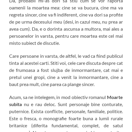
Da, probabil mi-as dori sa stiu cum se vor raporta
oamenii la moartea mea: cine se va bucura, cine ma va
regreta sincer, cine va fi indiferent, cine va dori sa profite
de pe urma decesului meu (desi, in cazul meu, nu prea ar
avea cum). Da, e o dorinta ascunsa a multora, mai ales a
persoanelor in varsta, pentru care moartea este cel mai
misto subiect de discutie.
Care persoane in varsta, de altfel, le vad ca fiind publicul
tinta al acestei carti. Stiti voi, cele care discuta despre cat
de frumoasa a fost slujba de inmormantare, cat mai e
pretul unei gropi, cine a venit la inmormantare, cine a
baut prea mult, cine parea ca plange sincer.
Acum, sa ne intelegem, in mod obiectiv romanul
Moarte
subita
nu e rau deloc. Sunt personaje bine conturate,
puternice. Exista conflicte, personale, familiale, politice.
Este o fresca, o monografie foarte buna a lumii rurale
britanice (diferita fundamental, complet, de satul