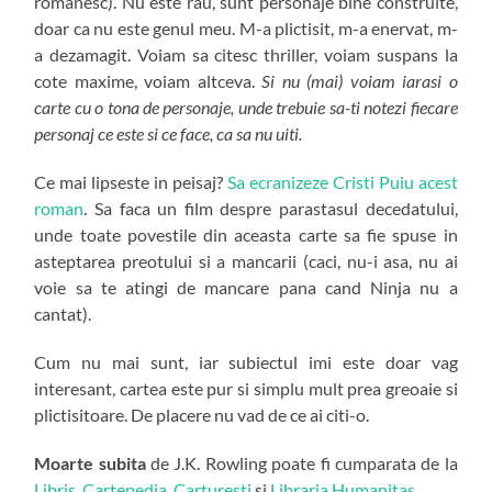
romanesc). Nu este rau, sunt personaje bine construite,
doar ca nu este genul meu. M-a plictisit, m-a enervat, m-
a dezamagit. Voiam sa citesc thriller, voiam suspans la
cote maxime, voiam altceva.
Si nu (mai) voiam iarasi o
carte cu o tona de personaje, unde trebuie sa-ti notezi fiecare
personaj ce este si ce face, ca sa nu uiti.
Ce mai lipseste in peisaj?
Sa ecranizeze Cristi Puiu acest
roman
. Sa faca un film despre parastasul decedatului,
unde toate povestile din aceasta carte sa fie spuse in
asteptarea preotului si a mancarii (caci, nu-i asa, nu ai
voie sa te atingi de mancare pana cand Ninja nu a
cantat).
Cum nu mai sunt, iar subiectul imi este doar vag
interesant, cartea este pur si simplu mult prea greoaie si
plictisitoare. De placere nu vad de ce ai citi-o.
Moarte subita
de J.K. Rowling poate fi cumparata de la
Libris
,
Cartepedia
,
Carturesti
si
Libraria Humanitas
.