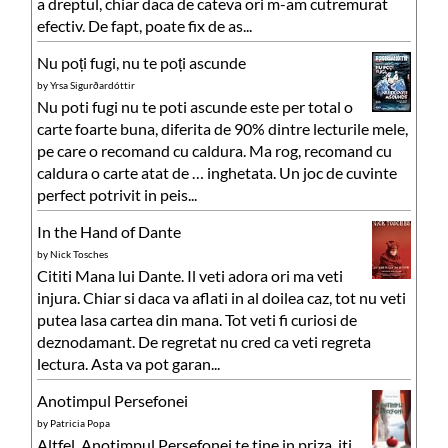
a dreptul, chiar daca de cateva ori m-am cutremurat
efectiv. De fapt, poate fix de as...
Nu poți fugi, nu te poți ascunde
by
Yrsa Sigurðardóttir
Nu poti fugi nu te poti ascunde este per total o
carte foarte buna, diferita de 90% dintre lecturile mele,
pe care o recomand cu caldura. Ma rog, recomand cu
caldura o carte atat de … inghetata. Un joc de cuvinte
perfect potrivit in peis...
In the Hand of Dante
by
Nick Tosches
Cititi Mana lui Dante. Il veti adora ori ma veti
injura. Chiar si daca va aflati in al doilea caz, tot nu veti
putea lasa cartea din mana. Tot veti fi curiosi de
deznodamant. De regretat nu cred ca veti regreta
lectura. Asta va pot garan...
Anotimpul Persefonei
by
Patricia Popa
Altfel, Anotimpul Persefonei te tine in priza, iti