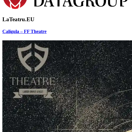
LaTeatru.EU
Caligula – FF Theatre