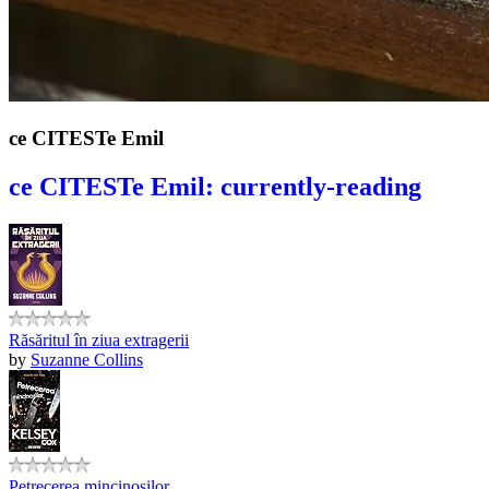
ce CITESTe Emil
ce CITESTe Emil: currently-reading
Răsăritul în ziua extragerii
by
Suzanne Collins
Petrecerea mincinoșilor