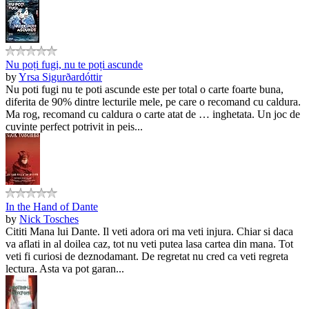
Nu poți fugi, nu te poți ascunde
by
Yrsa Sigurðardóttir
Nu poti fugi nu te poti ascunde este per total o carte foarte buna,
diferita de 90% dintre lecturile mele, pe care o recomand cu caldura.
Ma rog, recomand cu caldura o carte atat de … inghetata. Un joc de
cuvinte perfect potrivit in peis...
In the Hand of Dante
by
Nick Tosches
Cititi Mana lui Dante. Il veti adora ori ma veti injura. Chiar si daca
va aflati in al doilea caz, tot nu veti putea lasa cartea din mana. Tot
veti fi curiosi de deznodamant. De regretat nu cred ca veti regreta
lectura. Asta va pot garan...