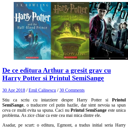
De ce editura Arthur a gresit grav cu
Harry Potter si Printul SemiSange
30 Apr 2018
/
Emil Calinescu
/
30 Comments
Stiu ca scriu cu intarziere despre Harry Potter si
Printul
SemiSange
, o traducere cel putin hazlie, dar simt nevoia sa spun
ceva ce multi evita sa spuna. Caci nu
Printul SemiSange
este unica
problema. As zice chiar ca este cea mai mica dintre ele.
Asadar, pe scurt: o editura, Egmont, a tradus initial seria Harry