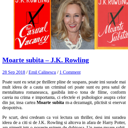
Moarte subita – J.K. Rowling
28 Sep 2018
/
Emil Calinescu
/
1 Comment
Poate sunt eu setat pe thrillere pline de suspans, poate imi surade mai
mult ideea de a cauta un criminal ori poate sunt eu prea satul de
mentalitatea romaneasca, gasibila intr-o tona de filme, conform
careia nu crima e importanta, ci efectele ei psihologice asupra celor
din jur, insa cartea
Moarte subita
m-a dezamagit, plictisit si enervat
deopotriva.
Pe scurt, desi credeam ca voi lectura un thriller, desi imi suradea
ideea de a citi si de J.K. Rowling si altceva in afara de Harry Potter,
am nimerit intr-o poveste extrem de dubioasa. Un nene moare subit,