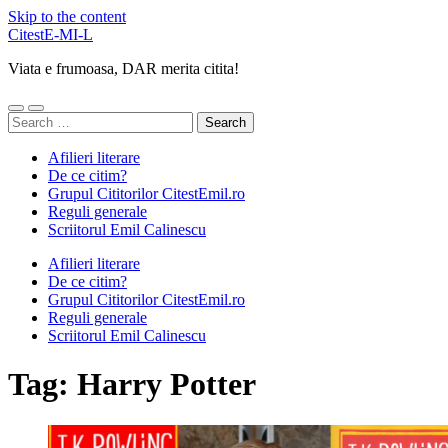
Skip to the content
CitestE-MI-L
Viata e frumoasa, DAR merita citita!
Toggle
Toggle
Search
mobile
search
for:
menu
field
Afilieri literare
De ce citim?
Grupul Cititorilor CitestEmil.ro
Reguli generale
Scriitorul Emil Calinescu
Afilieri literare
De ce citim?
Grupul Cititorilor CitestEmil.ro
Reguli generale
Scriitorul Emil Calinescu
Tag:
Harry Potter