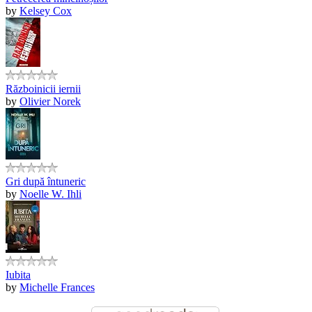
by
Kelsey Cox
Războinicii iernii
by
Olivier Norek
Gri după întuneric
by
Noelle W. Ihli
Iubita
by
Michelle Frances