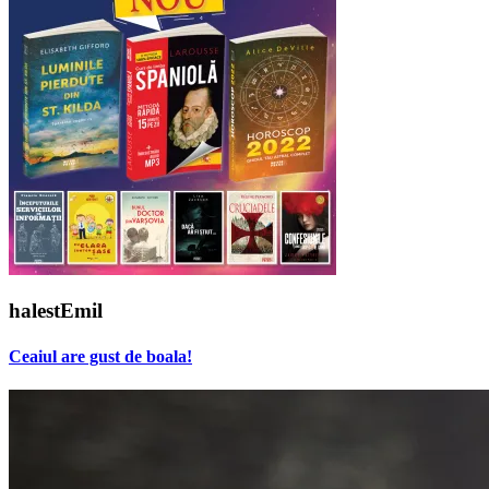
halestEmil
Ceaiul are gust de boala!