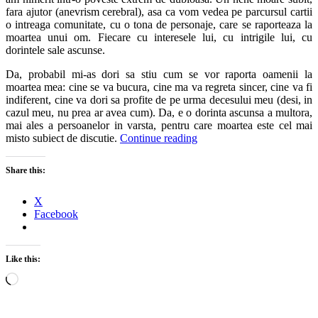
fara ajutor (anevrism cerebral), asa ca vom vedea pe parcursul cartii
o intreaga comunitate, cu o tona de personaje, care se raporteaza la
moartea unui om. Fiecare cu interesele lui, cu intrigile lui, cu
dorintele sale ascunse.
Da, probabil mi-as dori sa stiu cum se vor raporta oamenii la
moartea mea: cine se va bucura, cine ma va regreta sincer, cine va fi
indiferent, cine va dori sa profite de pe urma decesului meu (desi, in
cazul meu, nu prea ar avea cum). Da, e o dorinta ascunsa a multora,
mai ales a persoanelor in varsta, pentru care moartea este cel mai
misto subiect de discutie.
Continue reading
Share this:
X
Facebook
Like this:
Loading…