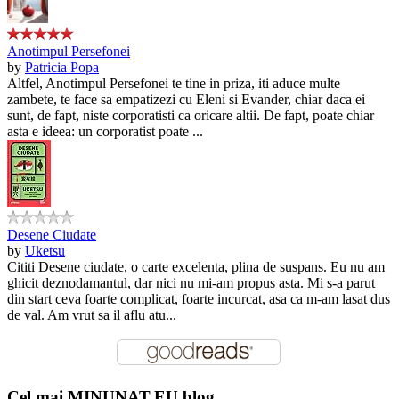
Anotimpul Persefonei
by
Patricia Popa
Altfel, Anotimpul Persefonei te tine in priza, iti aduce multe
zambete, te face sa empatizezi cu Eleni si Evander, chiar daca ei
sunt, de fapt, niste corporatisti ca oricare altii. De fapt, poate chiar
asta e ideea: un corporatist poate ...
Desene Ciudate
by
Uketsu
Cititi Desene ciudate, o carte excelenta, plina de suspans. Eu nu am
ghicit deznodamantul, dar nici nu mi-am propus asta. Mi s-a parut
din start ceva foarte complicat, foarte incurcat, asa ca m-am lasat dus
de val. Am vrut sa il aflu atu...
Cel mai MINUNAT.EU blog