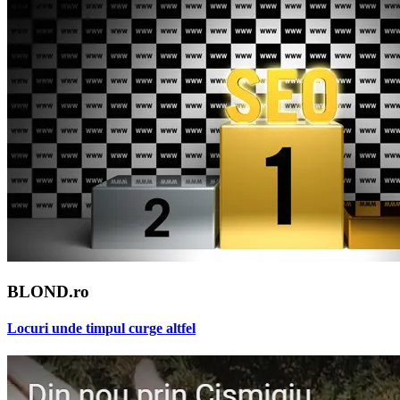
BLOND.ro
Locuri unde timpul curge altfel