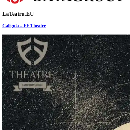
LaTeatru.EU
Caligula – FF Theatre