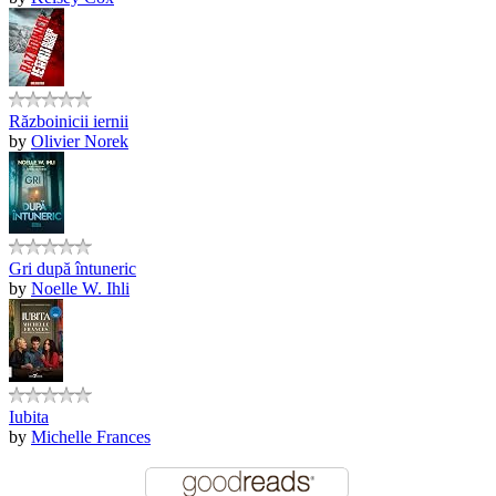
Războinicii iernii
by
Olivier Norek
Gri după întuneric
by
Noelle W. Ihli
Iubita
by
Michelle Frances