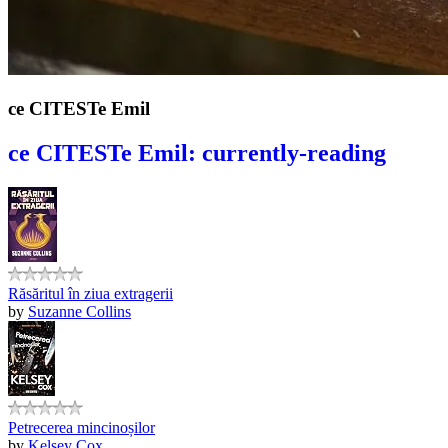
ce CITESTe Emil
ce CITESTe Emil: currently-reading
Răsăritul în ziua extragerii
by
Suzanne Collins
Petrecerea mincinoșilor
by
Kelsey Cox