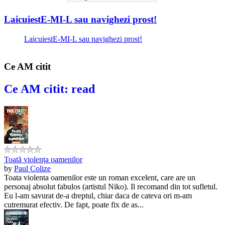
LaicuiestE-MI-L sau navighezi prost!
LaicuiestE-MI-L sau navighezi prost!
Ce AM citit
Ce AM citit: read
Toată violența oamenilor
by
Paul Colize
Toata violenta oamenilor este un roman excelent, care are un
personaj absolut fabulos (artistul Niko). Il recomand din tot sufletul.
Eu l-am savurat de-a dreptul, chiar daca de cateva ori m-am
cutremurat efectiv. De fapt, poate fix de as...