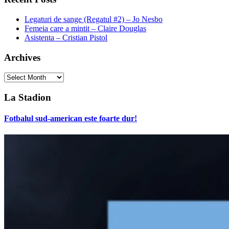
Legaturi de sange (Regatul #2) – Jo Nesbo
Femeia care a mintit – Claire Douglas
Asistenta – Cristian Pistol
Archives
Archives
La Stadion
Fotbalul sud-american este foarte dur!