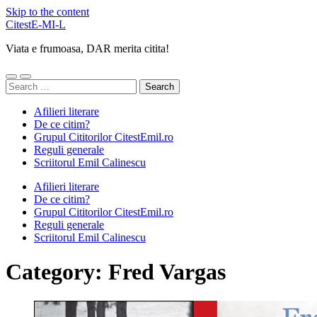
Skip to the content
CitestE-MI-L
Viata e frumoasa, DAR merita citita!
Toggle
Toggle
Search
mobile
search
for:
menu
field
Afilieri literare
De ce citim?
Grupul Cititorilor CitestEmil.ro
Reguli generale
Scriitorul Emil Calinescu
Afilieri literare
De ce citim?
Grupul Cititorilor CitestEmil.ro
Reguli generale
Scriitorul Emil Calinescu
Category:
Fred Vargas