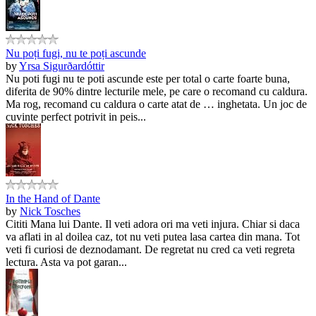
Nu poți fugi, nu te poți ascunde
by
Yrsa Sigurðardóttir
Nu poti fugi nu te poti ascunde este per total o carte foarte buna,
diferita de 90% dintre lecturile mele, pe care o recomand cu caldura.
Ma rog, recomand cu caldura o carte atat de … inghetata. Un joc de
cuvinte perfect potrivit in peis...
In the Hand of Dante
by
Nick Tosches
Cititi Mana lui Dante. Il veti adora ori ma veti injura. Chiar si daca
va aflati in al doilea caz, tot nu veti putea lasa cartea din mana. Tot
veti fi curiosi de deznodamant. De regretat nu cred ca veti regreta
lectura. Asta va pot garan...