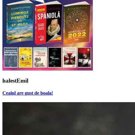
halestEmil
Ceaiul are gust de boala!