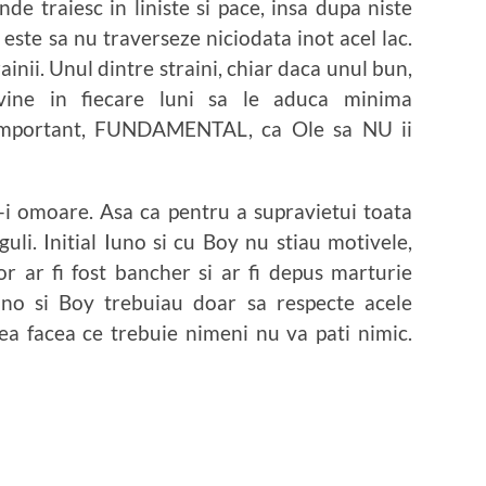
nde traiesc in liniste si pace, insa dupa niste
e este sa nu traverseze niciodata inot acel lac.
ainii. Unul dintre straini, chiar daca unul bun,
vine in fiecare luni sa le aduca minima
 important, FUNDAMENTAL, ca Ole sa NU ii
 sa-i omoare. Asa ca pentru a supravietui toata
uli. Initial Iuno si cu Boy nu stiau motivele,
lor ar fi fost bancher si ar fi depus marturie
uno si Boy trebuiau doar sa respecte acele
ea facea ce trebuie nimeni nu va pati nimic.