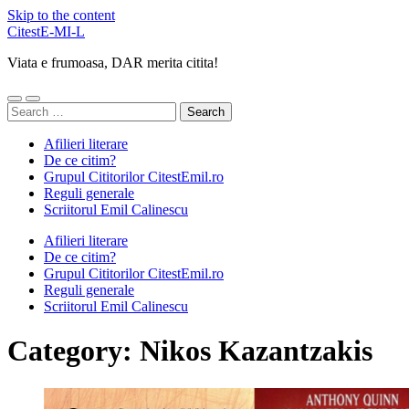
Skip to the content
CitestE-MI-L
Viata e frumoasa, DAR merita citita!
Toggle
Toggle
Search
mobile
search
for:
menu
field
Afilieri literare
De ce citim?
Grupul Cititorilor CitestEmil.ro
Reguli generale
Scriitorul Emil Calinescu
Afilieri literare
De ce citim?
Grupul Cititorilor CitestEmil.ro
Reguli generale
Scriitorul Emil Calinescu
Category:
Nikos Kazantzakis