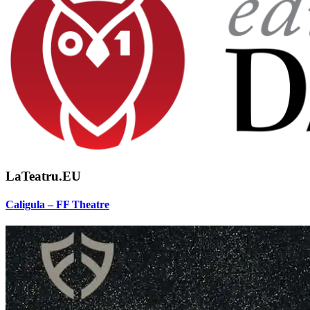
LaTeatru.EU
Caligula – FF Theatre