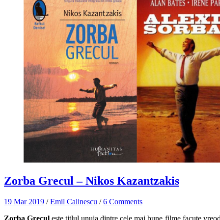
Zorba Grecul – Nikos Kazantzakis
19 Mar 2019
/
Emil Calinescu
/
6 Comments
Zorba Grecul
este titlul unuia dintre cele mai bune filme facute vreoda