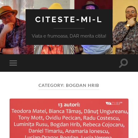
CITESTE-MI-L
Viata e frumoasa, DAR merita citita!
Toggle
Toggle
search
mobile
field
menu
CATEGORY:
BOGDAN HRIB