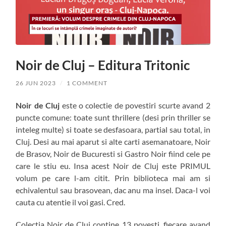
Noir de Cluj – Editura Tritonic
26 JUN 2023
/
1 COMMENT
Noir de Cluj
este o colectie de povestiri scurte avand 2
puncte comune: toate sunt thrillere (desi prin thriller se
inteleg multe) si toate se desfasoara, partial sau total, in
Cluj. Desi au mai aparut si alte carti asemanatoare, Noir
de Brasov, Noir de Bucuresti si Gastro Noir fiind cele pe
care le stiu eu. Insa acest Noir de Cluj este PRIMUL
volum pe care l-am citit. Prin biblioteca mai am si
echivalentul sau brasovean, dac anu ma insel. Daca-l voi
cauta cu atentie il voi gasi. Cred.
Colectia Noir de Cluj contine 13 povesti, fiecare avand