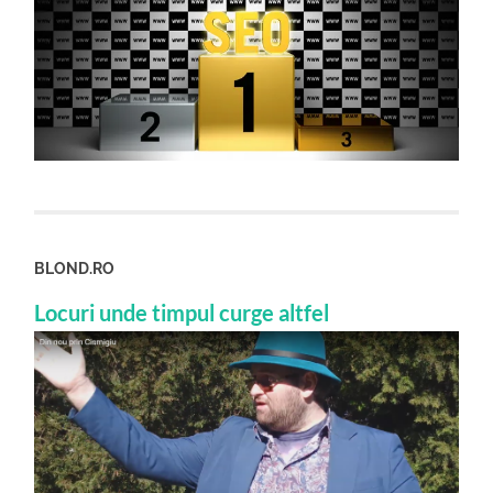
BLOND.RO
Locuri unde timpul curge altfel