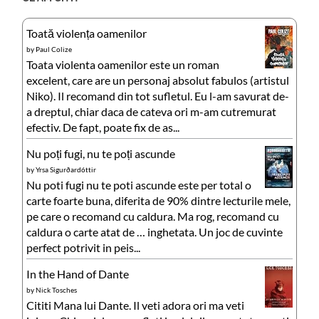
Toată violența oamenilor
by
Paul Colize
Toata violenta oamenilor este un roman
excelent, care are un personaj absolut fabulos (artistul
Niko). Il recomand din tot sufletul. Eu l-am savurat de-
a dreptul, chiar daca de cateva ori m-am cutremurat
efectiv. De fapt, poate fix de as...
Nu poți fugi, nu te poți ascunde
by
Yrsa Sigurðardóttir
Nu poti fugi nu te poti ascunde este per total o
carte foarte buna, diferita de 90% dintre lecturile mele,
pe care o recomand cu caldura. Ma rog, recomand cu
caldura o carte atat de … inghetata. Un joc de cuvinte
perfect potrivit in peis...
In the Hand of Dante
by
Nick Tosches
Cititi Mana lui Dante. Il veti adora ori ma veti