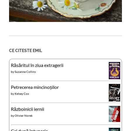
CE CITESTE EMIL
Răsăritul în ziua extragerii
by
Suzanne Collins
Petrecerea mincinoșilor
by
Kelsey Cox
Războinicii iernii
by
Olivier Norek
Gri după întuneric