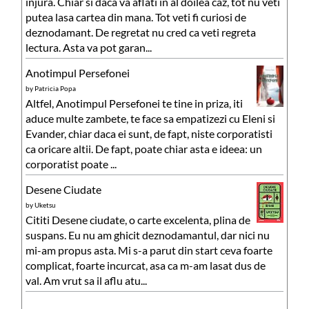
injura. Chiar si daca va aflati in al doilea caz, tot nu veti
putea lasa cartea din mana. Tot veti fi curiosi de
deznodamant. De regretat nu cred ca veti regreta
lectura. Asta va pot garan...
Anotimpul Persefonei
by
Patricia Popa
Altfel, Anotimpul Persefonei te tine in priza, iti
aduce multe zambete, te face sa empatizezi cu Eleni si
Evander, chiar daca ei sunt, de fapt, niste corporatisti
ca oricare altii. De fapt, poate chiar asta e ideea: un
corporatist poate ...
Desene Ciudate
by
Uketsu
Cititi Desene ciudate, o carte excelenta, plina de
suspans. Eu nu am ghicit deznodamantul, dar nici nu
mi-am propus asta. Mi s-a parut din start ceva foarte
complicat, foarte incurcat, asa ca m-am lasat dus de
val. Am vrut sa il aflu atu...