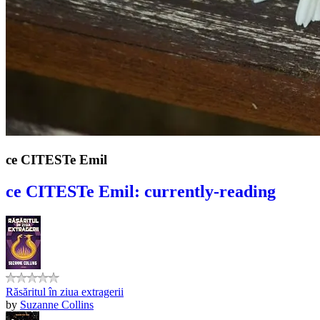
ce CITESTe Emil
ce CITESTe Emil: currently-reading
Răsăritul în ziua extragerii
by
Suzanne Collins