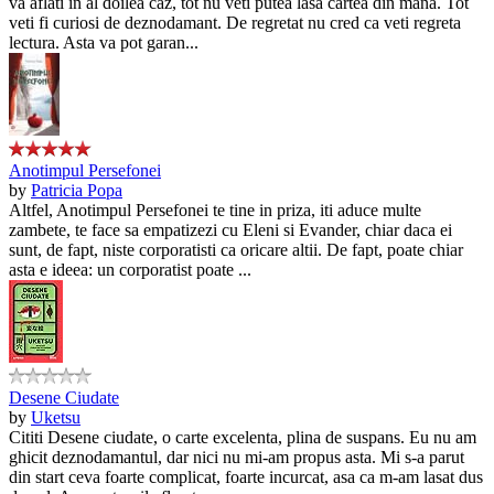
va aflati in al doilea caz, tot nu veti putea lasa cartea din mana. Tot
veti fi curiosi de deznodamant. De regretat nu cred ca veti regreta
lectura. Asta va pot garan...
Anotimpul Persefonei
by
Patricia Popa
Altfel, Anotimpul Persefonei te tine in priza, iti aduce multe
zambete, te face sa empatizezi cu Eleni si Evander, chiar daca ei
sunt, de fapt, niste corporatisti ca oricare altii. De fapt, poate chiar
asta e ideea: un corporatist poate ...
Desene Ciudate
by
Uketsu
Cititi Desene ciudate, o carte excelenta, plina de suspans. Eu nu am
ghicit deznodamantul, dar nici nu mi-am propus asta. Mi s-a parut
din start ceva foarte complicat, foarte incurcat, asa ca m-am lasat dus