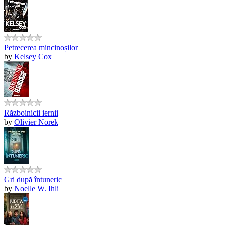
Petrecerea mincinoșilor
by
Kelsey Cox
Războinicii iernii
by
Olivier Norek
Gri după întuneric
by
Noelle W. Ihli