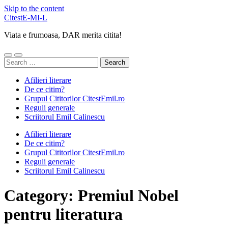
Skip to the content
CitestE-MI-L
Viata e frumoasa, DAR merita citita!
Toggle
Toggle
Search
mobile
search
for:
menu
field
Afilieri literare
De ce citim?
Grupul Cititorilor CitestEmil.ro
Reguli generale
Scriitorul Emil Calinescu
Afilieri literare
De ce citim?
Grupul Cititorilor CitestEmil.ro
Reguli generale
Scriitorul Emil Calinescu
Category:
Premiul Nobel
pentru literatura