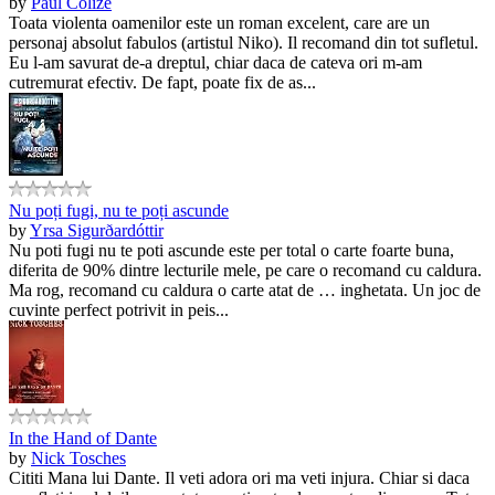
by
Paul Colize
Toata violenta oamenilor este un roman excelent, care are un
personaj absolut fabulos (artistul Niko). Il recomand din tot sufletul.
Eu l-am savurat de-a dreptul, chiar daca de cateva ori m-am
cutremurat efectiv. De fapt, poate fix de as...
Nu poți fugi, nu te poți ascunde
by
Yrsa Sigurðardóttir
Nu poti fugi nu te poti ascunde este per total o carte foarte buna,
diferita de 90% dintre lecturile mele, pe care o recomand cu caldura.
Ma rog, recomand cu caldura o carte atat de … inghetata. Un joc de
cuvinte perfect potrivit in peis...
In the Hand of Dante
by
Nick Tosches
Cititi Mana lui Dante. Il veti adora ori ma veti injura. Chiar si daca