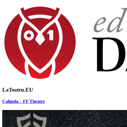
LaTeatru.EU
Caligula – FF Theatre