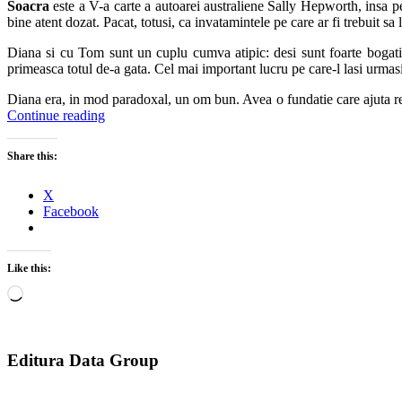
Soacra
este a V-a carte a autoarei australiene Sally Hepworth, insa pe
bine atent dozat. Pacat, totusi, ca invatamintele pe care ar fi trebuit sa 
Diana si cu Tom sunt un cuplu cumva atipic: desi sunt foarte bogati, 
primeasca totul de-a gata. Cel mai important lucru pe care-l lasi urmasil
Diana era, in mod paradoxal, un om bun. Avea o fundatie care ajuta refu
Continue reading
Share this:
X
Facebook
Like this:
Loading…
Editura Data Group