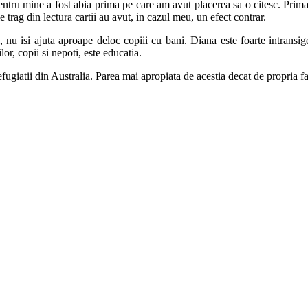
ntru mine a fost abia prima pe care am avut placerea sa o citesc. Prima 
le trag din lectura cartii au avut, in cazul meu, un efect contrar.
nu isi ajuta aproape deloc copiii cu bani. Diana este foarte intransigen
or, copii si nepoti, este educatia.
giatii din Australia. Parea mai apropiata de acestia decat de propria fam