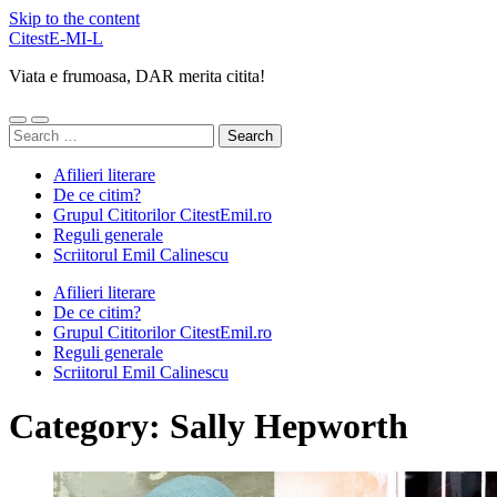
Skip to the content
CitestE-MI-L
Viata e frumoasa, DAR merita citita!
Toggle
Toggle
Search
mobile
search
for:
menu
field
Afilieri literare
De ce citim?
Grupul Cititorilor CitestEmil.ro
Reguli generale
Scriitorul Emil Calinescu
Afilieri literare
De ce citim?
Grupul Cititorilor CitestEmil.ro
Reguli generale
Scriitorul Emil Calinescu
Category:
Sally Hepworth