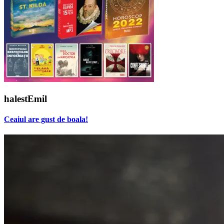
halestEmil
Ceaiul are gust de boala!