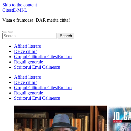
Skip to the content
CitestE-MI-L
Viata e frumoasa, DAR merita citita!
Toggle
Toggle
Search
mobile
search
for:
menu
field
Afilieri literare
De ce citim?
Grupul Cititorilor CitestEmil.ro
Reguli generale
Scriitorul Emil Calinescu
Afilieri literare
De ce citim?
Grupul Cititorilor CitestEmil.ro
Reguli generale
Scriitorul Emil Calinescu