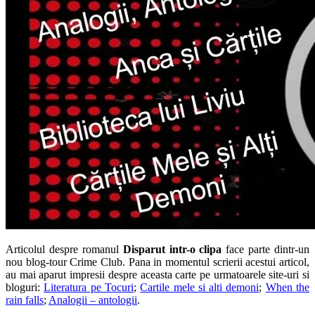
Articolul despre romanul
Disparut intr-o clipa
face parte dintr-un
nou blog-tour Crime Club. Pana in momentul scrierii acestui articol,
au mai aparut impresii despre aceasta carte pe urmatoarele site-uri si
bloguri:
Literatura pe Tocuri
;
Cartile mele si alti demoni
;
When the
rain falls
;
Analogii – antologii
.