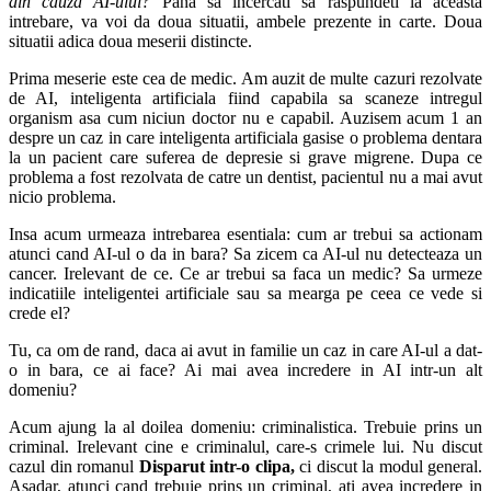
din cauza AI-ului?
Pana sa incercati sa raspundeti la aceasta
intrebare, va voi da doua situatii, ambele prezente in carte. Doua
situatii adica doua meserii distincte.
Prima meserie este cea de medic. Am auzit de multe cazuri rezolvate
de AI, inteligenta artificiala fiind capabila sa scaneze intregul
organism asa cum niciun doctor nu e capabil. Auzisem acum 1 an
despre un caz in care inteligenta artificiala gasise o problema dentara
la un pacient care suferea de depresie si grave migrene. Dupa ce
problema a fost rezolvata de catre un dentist, pacientul nu a mai avut
nicio problema.
Insa acum urmeaza intrebarea esentiala: cum ar trebui sa actionam
atunci cand AI-ul o da in bara? Sa zicem ca AI-ul nu detecteaza un
cancer. Irelevant de ce. Ce ar trebui sa faca un medic? Sa urmeze
indicatiile inteligentei artificiale sau sa mearga pe ceea ce vede si
crede el?
Tu, ca om de rand, daca ai avut in familie un caz in care AI-ul a dat-
o in bara, ce ai face? Ai mai avea incredere in AI intr-un alt
domeniu?
Acum ajung la al doilea domeniu: criminalistica. Trebuie prins un
criminal. Irelevant cine e criminalul, care-s crimele lui. Nu discut
cazul din romanul
Disparut intr-o clipa,
ci discut la modul general.
Asadar, atunci cand trebuie prins un criminal, ati avea incredere in