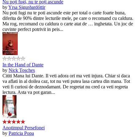
Nu poți fugi, nu te poți ascunde
by
Yrsa Sigurðardóttir
Nu poti fugi nu te poti ascunde este per total o carte foarte buna,
diferita de 90% dintre lecturile mele, pe care o recomand cu caldura.
Ma rog, recomand cu caldura o carte atat de … inghetata. Un joc de
cuvinte perfect potrivit in peis...
In the Hand of Dante
by
Nick Tosches
Cititi Mana lui Dante. Il veti adora ori ma veti injura. Chiar si daca
va aflati in al doilea caz, tot nu veti putea lasa cartea din mana. Tot
veti fi curiosi de deznodamant. De regretat nu cred ca veti regreta
lectura. Asta va pot garan...
Anotimpul Persefonei
by
Patricia Popa