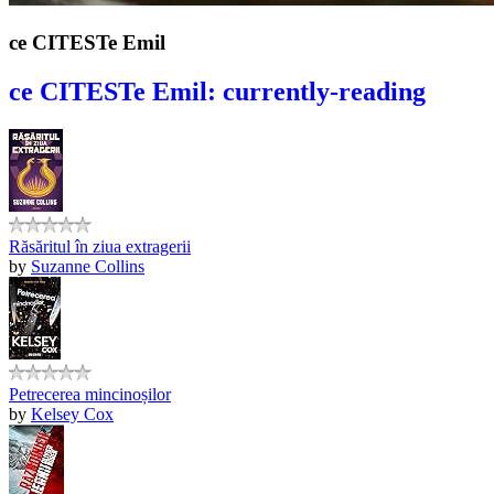
ce CITESTe Emil
ce CITESTe Emil: currently-reading
Răsăritul în ziua extragerii
by
Suzanne Collins
Petrecerea mincinoșilor
by
Kelsey Cox