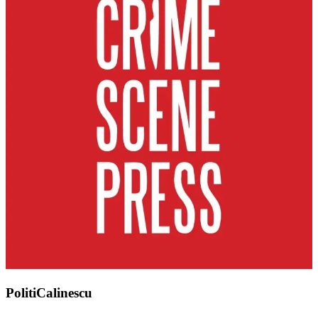
PolitiCalinescu