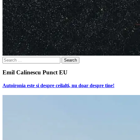
Search
for:
Emil Calinescu Punct EU
Autoironia este si despre ceilalti, nu doar despre tine!