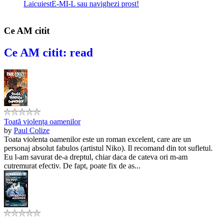
LaicuiestE-MI-L sau navighezi prost!
Ce AM citit
Ce AM citit: read
Toată violența oamenilor
by
Paul Colize
Toata violenta oamenilor este un roman excelent, care are un
personaj absolut fabulos (artistul Niko). Il recomand din tot sufletul.
Eu l-am savurat de-a dreptul, chiar daca de cateva ori m-am
cutremurat efectiv. De fapt, poate fix de as...