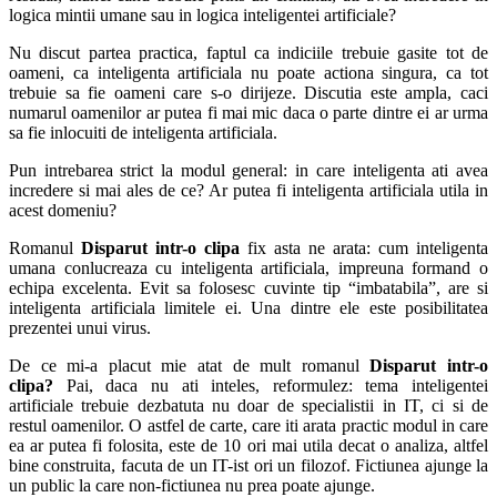
logica mintii umane sau in logica inteligentei artificiale?
Nu discut partea practica, faptul ca indiciile trebuie gasite tot de
oameni, ca inteligenta artificiala nu poate actiona singura, ca tot
trebuie sa fie oameni care s-o dirijeze. Discutia este ampla, caci
numarul oamenilor ar putea fi mai mic daca o parte dintre ei ar urma
sa fie inlocuiti de inteligenta artificiala.
Pun intrebarea strict la modul general: in care inteligenta ati avea
incredere si mai ales de ce? Ar putea fi inteligenta artificiala utila in
acest domeniu?
Romanul
Disparut intr-o clipa
fix asta ne arata: cum inteligenta
umana conlucreaza cu inteligenta artificiala, impreuna formand o
echipa excelenta. Evit sa folosesc cuvinte tip “imbatabila”, are si
inteligenta artificiala limitele ei. Una dintre ele este posibilitatea
prezentei unui virus.
De ce mi-a placut mie atat de mult romanul
Disparut intr-o
clipa?
Pai, daca nu ati inteles, reformulez: tema inteligentei
artificiale trebuie dezbatuta nu doar de specialistii in IT, ci si de
restul oamenilor. O astfel de carte, care iti arata practic modul in care
ea ar putea fi folosita, este de 10 ori mai utila decat o analiza, altfel
bine construita, facuta de un IT-ist ori un filozof. Fictiunea ajunge la
un public la care non-fictiunea nu prea poate ajunge.