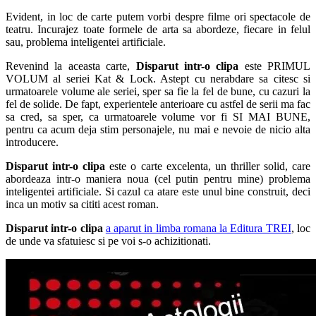
Evident, in loc de carte putem vorbi despre filme ori spectacole de
teatru. Incurajez toate formele de arta sa abordeze, fiecare in felul
sau, problema inteligentei artificiale.
Revenind la aceasta carte,
Disparut intr-o clipa
este PRIMUL
VOLUM al seriei Kat & Lock. Astept cu nerabdare sa citesc si
urmatoarele volume ale seriei, sper sa fie la fel de bune, cu cazuri la
fel de solide. De fapt, experientele anterioare cu astfel de serii ma fac
sa cred, sa sper, ca urmatoarele volume vor fi SI MAI BUNE,
pentru ca acum deja stim personajele, nu mai e nevoie de nicio alta
introducere.
Disparut intr-o clipa
este o carte excelenta, un thriller solid, care
abordeaza intr-o maniera noua (cel putin pentru mine) problema
inteligentei artificiale. Si cazul ca atare este unul bine construit, deci
inca un motiv sa cititi acest roman.
Disparut intr-o clipa
a aparut in limba romana la Editura TREI
, loc
de unde va sfatuiesc si pe voi s-o achizitionati.