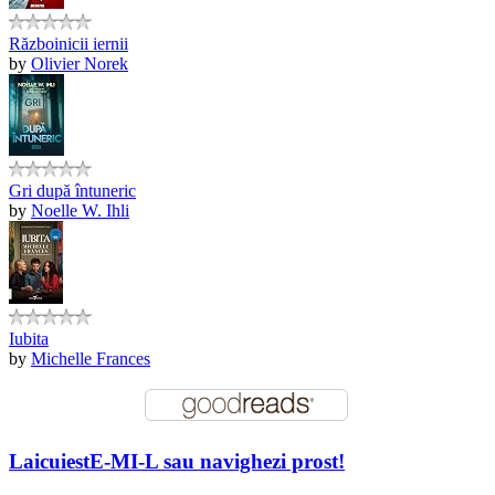
Războinicii iernii
by
Olivier Norek
Gri după întuneric
by
Noelle W. Ihli
Iubita
by
Michelle Frances
LaicuiestE-MI-L sau navighezi prost!