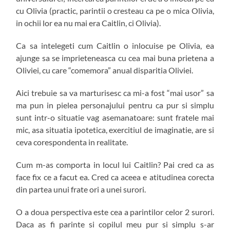
cu Olivia (practic, parintii o cresteau ca pe o mica Olivia,
in ochii lor ea nu mai era Caitlin, ci Olivia).
Ca sa intelegeti cum Caitlin o inlocuise pe Olivia, ea
ajunge sa se imprieteneasca cu cea mai buna prietena a
Oliviei, cu care “comemora” anual disparitia Oliviei.
Aici trebuie sa va marturisesc ca mi-a fost “mai usor” sa
ma pun in pielea personajului pentru ca pur si simplu
sunt intr-o situatie vag asemanatoare: sunt fratele mai
mic, asa situatia ipotetica, exercitiul de imaginatie, are si
ceva corespondenta in realitate.
Cum m-as comporta in locul lui Caitlin? Pai cred ca as
face fix ce a facut ea. Cred ca aceea e atitudinea corecta
din partea unui frate ori a unei surori.
O a doua perspectiva este cea a parintilor celor 2 surori.
Daca as fi parinte si copilul meu pur si simplu s-ar