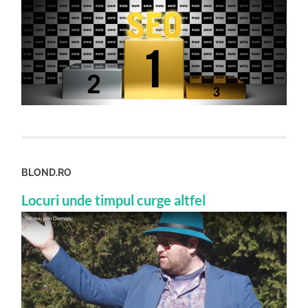
BLOND.RO
Locuri unde timpul curge altfel