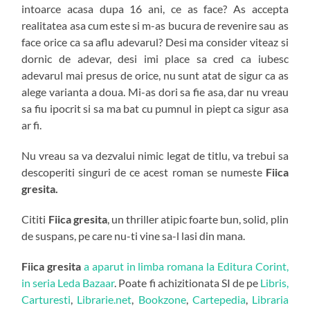
intoarce acasa dupa 16 ani, ce as face? As accepta
realitatea asa cum este si m-as bucura de revenire sau as
face orice ca sa aflu adevarul? Desi ma consider viteaz si
dornic de adevar, desi imi place sa cred ca iubesc
adevarul mai presus de orice, nu sunt atat de sigur ca as
alege varianta a doua. Mi-as dori sa fie asa, dar nu vreau
sa fiu ipocrit si sa ma bat cu pumnul in piept ca sigur asa
ar fi.
Nu vreau sa va dezvalui nimic legat de titlu, va trebui sa
descoperiti singuri de ce acest roman se numeste
Fiica
gresita.
Cititi
Fiica gresita
, un thriller atipic foarte bun, solid, plin
de suspans, pe care nu-ti vine sa-l lasi din mana.
Fiica gresita
a aparut in limba romana la Editura Corint,
in seria Leda Bazaar
. Poate fi achizitionata SI de pe
Libris,
Carturesti
,
Librarie.net
,
Bookzone
,
Cartepedia
,
Libraria