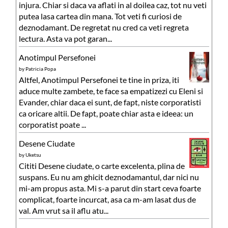
injura. Chiar si daca va aflati in al doilea caz, tot nu veti
putea lasa cartea din mana. Tot veti fi curiosi de
deznodamant. De regretat nu cred ca veti regreta
lectura. Asta va pot garan...
Anotimpul Persefonei
by
Patricia Popa
Altfel, Anotimpul Persefonei te tine in priza, iti
aduce multe zambete, te face sa empatizezi cu Eleni si
Evander, chiar daca ei sunt, de fapt, niste corporatisti
ca oricare altii. De fapt, poate chiar asta e ideea: un
corporatist poate ...
Desene Ciudate
by
Uketsu
Cititi Desene ciudate, o carte excelenta, plina de
suspans. Eu nu am ghicit deznodamantul, dar nici nu
mi-am propus asta. Mi s-a parut din start ceva foarte
complicat, foarte incurcat, asa ca m-am lasat dus de
val. Am vrut sa il aflu atu...