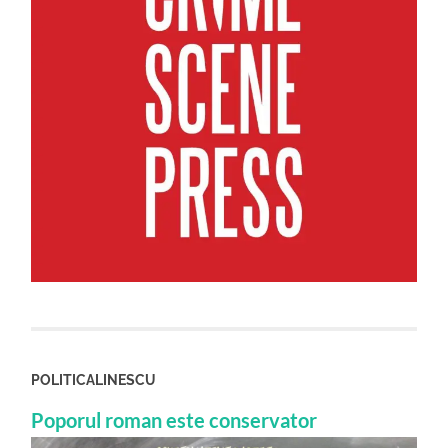
POLITICALINESCU
Poporul roman este conservator