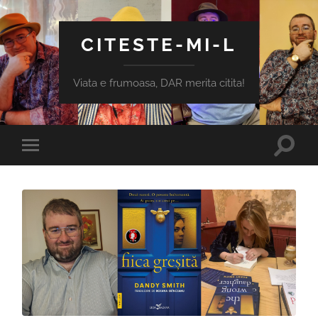
CITESTE-MI-L
Viata e frumoasa, DAR merita citita!
Toggle
Toggle
search
mobile
field
menu