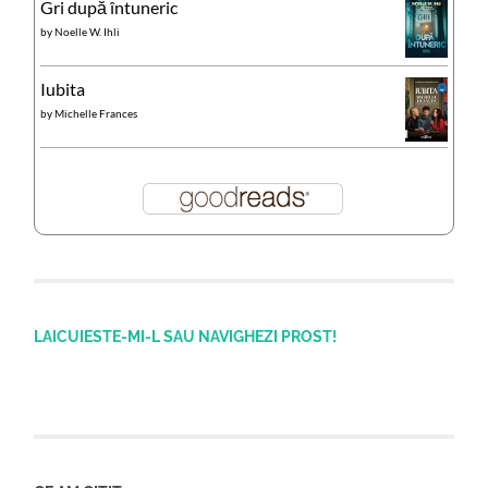
Gri după întuneric
by
Noelle W. Ihli
Iubita
by
Michelle Frances
LAICUIESTE-MI-L SAU NAVIGHEZI PROST!