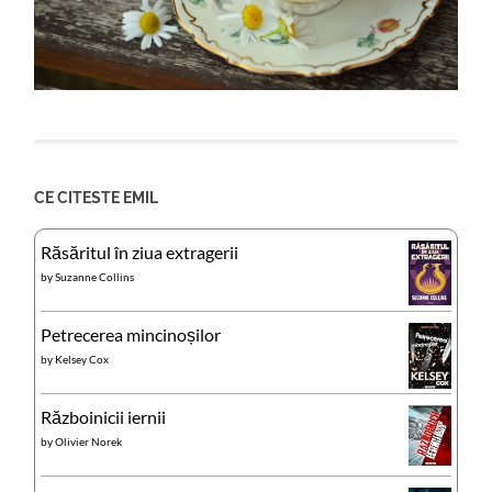
CE CITESTE EMIL
Răsăritul în ziua extragerii
by
Suzanne Collins
Petrecerea mincinoșilor
by
Kelsey Cox
Războinicii iernii
by
Olivier Norek