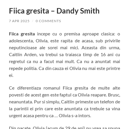
Fiica gresita – Dandy Smith
7 APR 2025
/
0 COMMENTS
Fiica gresita
incepe cu o premisa aproape clasica: o
adolescenta, Olivia, este rapita de acasa, sub privirile
neputincioase ale sorei mai mici. Aceasta din urma,
Caitlin Arden, va trebui sa traiasca timp de 16 ani cu
regretul ca nu a facut mai mult. Ca nu a anuntat mai
repede politia. Ca din cauza ei Olivia nu mai este printre
ei.
Ce diferentiaza romanul Fiica gresita de multe alte
povesti de acest gen este faptul ca Olivia reapare. Brusc,
neanuntata. Pur si simplu, Caitlin primeste un telefon de
la parintii ei prin care este anuntata ca trebuie sa vina
urgent acasa pentru ca … Olivia s-a intors.
Din pacate, Olivia (acum de 29 de ani) nu vrea sa spuna