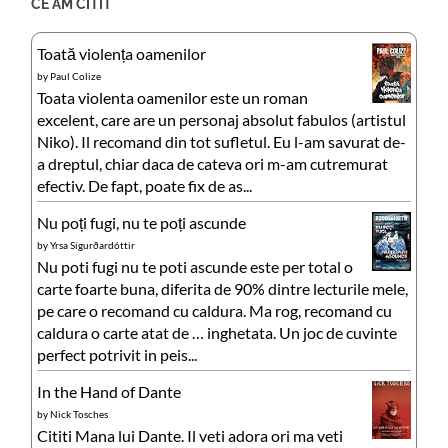
CE AM CITIT
Toată violența oamenilor
by
Paul Colize
Toata violenta oamenilor este un roman
excelent, care are un personaj absolut fabulos (artistul
Niko). Il recomand din tot sufletul. Eu l-am savurat de-
a dreptul, chiar daca de cateva ori m-am cutremurat
efectiv. De fapt, poate fix de as...
Nu poți fugi, nu te poți ascunde
by
Yrsa Sigurðardóttir
Nu poti fugi nu te poti ascunde este per total o
carte foarte buna, diferita de 90% dintre lecturile mele,
pe care o recomand cu caldura. Ma rog, recomand cu
caldura o carte atat de … inghetata. Un joc de cuvinte
perfect potrivit in peis...
In the Hand of Dante
by
Nick Tosches
Cititi Mana lui Dante. Il veti adora ori ma veti