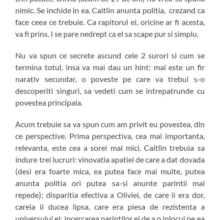
nimic. Se inchide in ea. Caitlin anunta politia, crezand ca
face ceea ce trebuie. Ca rapitorul ei, oricine ar fi acesta,
va fi prins. I se pare nedrept ca el sa scape pur si simplu.
Nu va spun ce secrete ascund cele 2 surori si cum se
termina totul, insa va mai dau un hint: mai este un fir
narativ secundar, o poveste pe care va trebui s-o
descoperiti singuri, sa vedeti cum se intrepatrunde cu
povestea principala.
Acum trebuie sa va spun cum am privit eu povestea, din
ce perspective. Prima perspectiva, cea mai importanta,
relevanta, este cea a sorei mai mici. Caitlin trebuia sa
indure trei lucruri: vinovatia apatiei de care a dat dovada
(desi era foarte mica, ea putea face mai multe, putea
anunta politia ori putea sa-si anunte parintii mai
repede); disparitia efectiva a Oliviei, de care ii era dor,
careia ii ducea lipsa, care era piesa de rezistenta a
universului ei; incercarea parintilor ei de a o inlocui pe ea