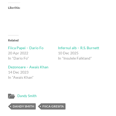
Like this:
Related
Fiica Papei – Dario Fo
Infernul alb – R.S. Burnett
20 Apr 2022
10 Dec 2025
In "Dario Fo"
In "Insulele Falkland"
Dezonoare – Awais Khan
14 Dec 2023
In "Awais Khan"
Dandy Smith
DANDY SMITH
FIICA GRESITA