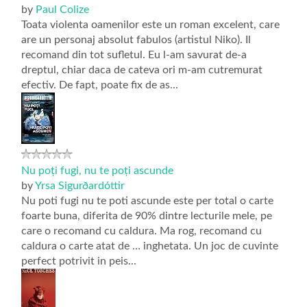
by
Paul Colize
Toata violenta oamenilor este un roman excelent, care
are un personaj absolut fabulos (artistul Niko). Il
recomand din tot sufletul. Eu l-am savurat de-a
dreptul, chiar daca de cateva ori m-am cutremurat
efectiv. De fapt, poate fix de as...
Nu poți fugi, nu te poți ascunde
by
Yrsa Sigurðardóttir
Nu poti fugi nu te poti ascunde este per total o carte
foarte buna, diferita de 90% dintre lecturile mele, pe
care o recomand cu caldura. Ma rog, recomand cu
caldura o carte atat de … inghetata. Un joc de cuvinte
perfect potrivit in peis...