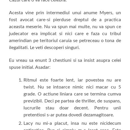
Cazul care o va face celebra.
Acesta vine prin intermediul unui anume Myers, un
fost avocat care-si pierduse dreptul de a practica
aceasta meserie. Nu va spun mai multe, nu va spun ce
judecator era implicat si nici care e faza cu tribul
amerindian pe teritoriul caruia se petreceau o tona de
ilegalitati. Le veti descoperi singuri.
Eu vreau sa enunt 3 chestiuni si sa insist asupra celei
spuse initial. Asadar:
Ritmul este foarte lent, iar povestea nu are
twist. Nu se intoarce nimic nici macar cu 5
grade. O actiune liniara care se termina cumva
previzibil. Deci pe partea de thriller, de suspans,
lucrurile stau doar decent. Pentru unii
pretentiosi s-ar putea dovedi dezamagitoare.
Lacy nu mi-a placut, insa nu este nicidecum