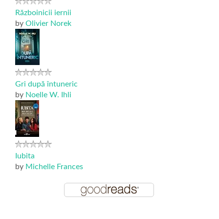
Războinicii iernii
by
Olivier Norek
Gri după întuneric
by
Noelle W. Ihli
Iubita
by
Michelle Frances