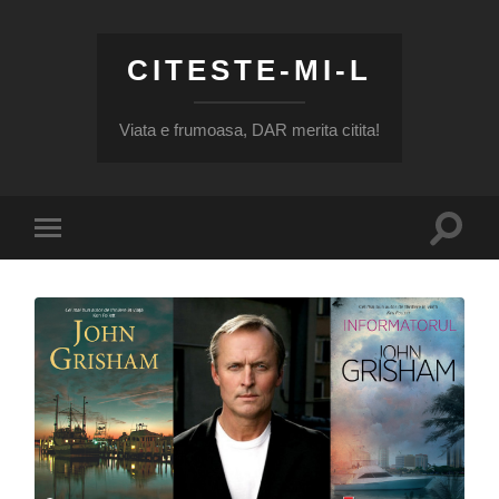
CITESTE-MI-L
Viata e frumoasa, DAR merita citita!
Toggle
Toggle
search
mobile
field
menu