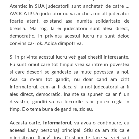
Atentie: in SUA judecatorii sunt anchetati de catre …
AVOCATI! Un judecator nu va ancheta un alt judecator
foarte atent, existand asa numita solidaritate de
breasla. Ma rog, la ei judecatorii sunt alesi direct,
democratic. In privinta acestui lucru nu sunt deloc
convins ca-i ok. Adica dimpotriva.
Si in privinta acestui lucru veti gasi chestii interesante.
Eu sunt omul care tot timpul vrea sa intre in povestea
si care deseori se gandeste sa mute povestea la noi.
Asa ca m-am tot gandit, nu doar cand am citit
Informatorul, cum ar fi daca si la noi judecatorul ar fi
ales direct, democratic. Inainte sa spuneti ca ar fi un
dezastru, ganditi-va ca lucrurile s-ar putea regla in
timp. E o tema buna de gandire, zic eu.
Aceasta carte,
Informatorul
, va avea o continuare, cu
aceeasi Lacy personaj principal. Stiu ca am zis ca e
plictisitoare (Lacy), insa Grisham te face sa vrei sa-i