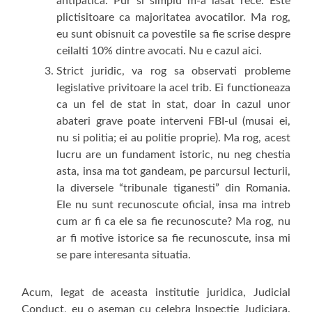
antipatica. Pur si simplu m-a lasat rece. Este
plictisitoare ca majoritatea avocatilor. Ma rog,
eu sunt obisnuit ca povestile sa fie scrise despre
ceilalti 10% dintre avocati. Nu e cazul aici.
Strict juridic, va rog sa observati probleme
legislative privitoare la acel trib. Ei functioneaza
ca un fel de stat in stat, doar in cazul unor
abateri grave poate interveni FBI-ul (musai ei,
nu si politia; ei au politie proprie). Ma rog, acest
lucru are un fundament istoric, nu neg chestia
asta, insa ma tot gandeam, pe parcursul lecturii,
la diversele “tribunale tiganesti” din Romania.
Ele nu sunt recunoscute oficial, insa ma intreb
cum ar fi ca ele sa fie recunoscute? Ma rog, nu
ar fi motive istorice sa fie recunoscute, insa mi
se pare interesanta situatia.
Acum, legat de aceasta institutie juridica, Judicial
Conduct, eu o aseman cu celebra Inspectie Judiciara.