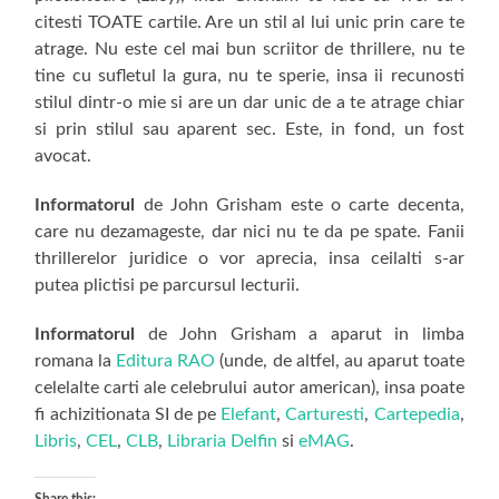
citesti TOATE cartile. Are un stil al lui unic prin care te
atrage. Nu este cel mai bun scriitor de thrillere, nu te
tine cu sufletul la gura, nu te sperie, insa ii recunosti
stilul dintr-o mie si are un dar unic de a te atrage chiar
si prin stilul sau aparent sec. Este, in fond, un fost
avocat.
Informatorul
de John Grisham este o carte decenta,
care nu dezamageste, dar nici nu te da pe spate. Fanii
thrillerelor juridice o vor aprecia, insa ceilalti s-ar
putea plictisi pe parcursul lecturii.
Informatorul
de John Grisham a aparut in limba
romana la
Editura RAO
(unde, de altfel, au aparut toate
celelalte carti ale celebrului autor american), insa poate
fi achizitionata SI de pe
Elefant
,
Carturesti
,
Cartepedia
,
Libris
,
CEL
,
CLB
,
Libraria Delfin
si
eMAG
.