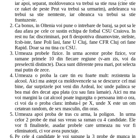
iar apoi, separat, moldoveanca va trebui sa stie rusa (cine stie
ce raket de peste Prut va trebui sa urmarim), ardeleanca va
trebui sa stie nemteste, iar olteanca va trebui sa stie
frantuzeste.
Ca bonus, in Oltenia voi pune o intrebare de baraj, sa pot sa le
dau afara pe cele ce sustin echipa de fotbal CSU Craiova. In
rest nu fac discriminari, pot fi deopotriva dinamoviste, steliste,
fcsb-iste, fane Poli Iasi, fane U Cluj, fane CFR Cluj ori fane
Rapid. Doar sa nu tina cu CSU.
Urmeaza probele fizice. In urma acestor probe fizice, vor
ramane primele 10 din fiecare regiune (v-am zis, voi da
preselectii distincte). Daca sunt diferente prea mari, pot selecta
mai putin de zece.
Urmeaza o proba la care tin eu foarte mult: rezistenta la
alcool. Aici ma astept ca moldovencele sa se descurce cel mai
bine, dar surprizele pot veni din Ardeal, loc unde palinca se
bea mai des decat apa plata (cu sau fara lamaie). Aici nu ma
voi margini la cat alcool poate ingurgita o persoana intr-o ora,
ci voi da o proba clara: imbata-l pe X, unde X este un om
cetatean random, de sex masculin, din oras.
Urmeaza apoi proba de tras cu arma, la poligon. In urma
celor 2 probe de mai sus vreau sa raman cu 4 candidate. Ele
vor fi finalistele, asadar probele care urmeaza nu vor fi
eliminatorii, ci vor avea punctaje.
Pe cele 4 candidate le voi supune la 3 probe de munca in