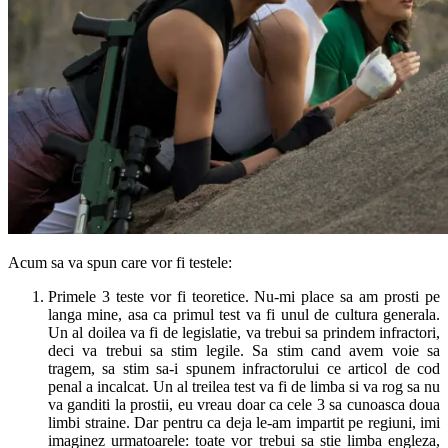
Acum sa va spun care vor fi testele:
Primele 3 teste vor fi teoretice. Nu-mi place sa am prosti pe
langa mine, asa ca primul test va fi unul de cultura generala.
Un al doilea va fi de legislatie, va trebui sa prindem infractori,
deci va trebui sa stim legile. Sa stim cand avem voie sa
tragem, sa stim sa-i spunem infractorului ce articol de cod
penal a incalcat. Un al treilea test va fi de limba si va rog sa nu
va ganditi la prostii, eu vreau doar ca cele 3 sa cunoasca doua
limbi straine. Dar pentru ca deja le-am impartit pe regiuni, imi
imaginez urmatoarele: toate vor trebui sa stie limba engleza,