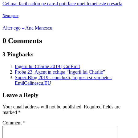
Cel mai facil cadou pe care-l poti face unei femei este o esarfa
Next post
Alter ego – Ana Manescu
0 Comments
3 Pingbacks
Ingerii lui Charlie 2019 | CinEmil
Proba 23. Agent în echipa “Îngerii lui Charlie”
Super-Blog 2019 - concluzii, impresii si zambete -
EmilCalinescu.EU
Leave a Reply
Your email address will not be published.
Required fields are
marked
*
Comment
*