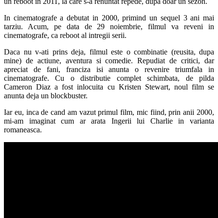
un reboot in 2011, la care s-a renuntat repede, dupa doar un sezon.
In cinematografe a debutat in 2000, primind un sequel 3 ani mai
tarziu. Acum, pe data de 29 noiembrie, filmul va reveni in
cinematografe, ca reboot al intregii serii.
Daca nu v-ati prins deja, filmul este o combinatie (reusita, dupa
mine) de actiune, aventura si comedie. Repudiat de critici, dar
apreciat de fani, franciza isi anunta o revenire triumfala in
cinematografe. Cu o distributie complet schimbata, de pilda
Cameron Diaz a fost inlocuita cu Kristen Stewart, noul film se
anunta deja un blockbuster.
Iar eu, inca de cand am vazut primul film, mic fiind, prin anii 2000,
mi-am imaginat cum ar arata Ingerii lui Charlie in varianta
romaneasca.