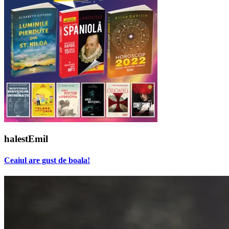
halestEmil
Ceaiul are gust de boala!