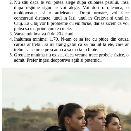
Nu stiu daca le voi putea alege dupa culoarea parului, insa
dupa regiune sigur le voi alege. Voi dori o olteanca, o
moldoveanca si o ardeleanca. Drept urmare, voi face
concursuri distincte, unul in Iasi, unul in Craiova si unul in
Cluj. La Cluj vor fi probleme cu
viniturile
, dar sa zicem ca voi
putea sa ma prind cum e cu ele.
Varsta minima va fi de 20 de ani.
Inaltimea minima: 1.70. N-am ce sa fac cu pitice din cauza
carora ar trebui sa-mi frang gatul ca sa ma uit la ele, care ar
trebui sa se urce pe scaun ca sa ma ia in brate.
Greutate minima nu exista, daca vreuna trece probele fizice, o
admit. Prefer ingeri deopotriva agili si puternici.