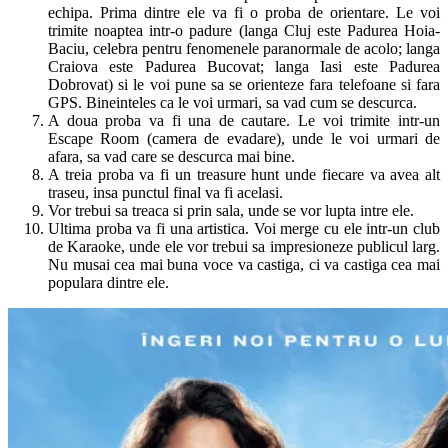
echipa. Prima dintre ele va fi o proba de orientare. Le voi
trimite noaptea intr-o padure (langa Cluj este Padurea Hoia-
Baciu, celebra pentru fenomenele paranormale de acolo; langa
Craiova este Padurea Bucovat; langa Iasi este Padurea
Dobrovat) si le voi pune sa se orienteze fara telefoane si fara
GPS. Bineinteles ca le voi urmari, sa vad cum se descurca.
A doua proba va fi una de cautare. Le voi trimite intr-un
Escape Room (camera de evadare), unde le voi urmari de
afara, sa vad care se descurca mai bine.
A treia proba va fi un treasure hunt unde fiecare va avea alt
traseu, insa punctul final va fi acelasi.
Vor trebui sa treaca si prin sala, unde se vor lupta intre ele.
Ultima proba va fi una artistica. Voi merge cu ele intr-un club
de Karaoke, unde ele vor trebui sa impresioneze publicul larg.
Nu musai cea mai buna voce va castiga, ci va castiga cea mai
populara dintre ele.