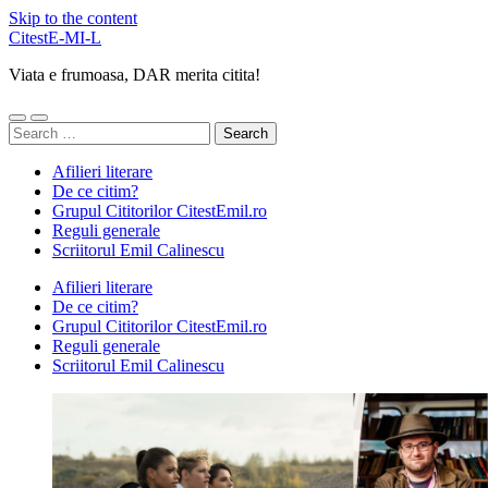
Skip to the content
CitestE-MI-L
Viata e frumoasa, DAR merita citita!
Toggle
Toggle
Search
mobile
search
for:
menu
field
Afilieri literare
De ce citim?
Grupul Cititorilor CitestEmil.ro
Reguli generale
Scriitorul Emil Calinescu
Afilieri literare
De ce citim?
Grupul Cititorilor CitestEmil.ro
Reguli generale
Scriitorul Emil Calinescu