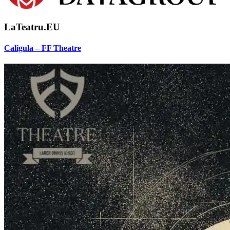
LaTeatru.EU
Caligula – FF Theatre