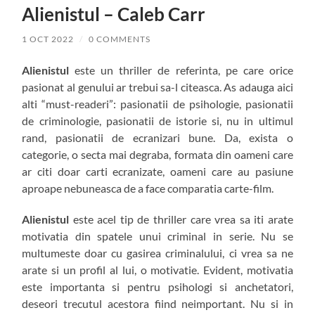
Alienistul – Caleb Carr
1 OCT 2022
/
0 COMMENTS
Alienistul
este un thriller de referinta, pe care orice
pasionat al genului ar trebui sa-l citeasca. As adauga aici
alti “must-readeri”: pasionatii de psihologie, pasionatii
de criminologie, pasionatii de istorie si, nu in ultimul
rand, pasionatii de ecranizari bune. Da, exista o
categorie, o secta mai degraba, formata din oameni care
ar citi doar carti ecranizate, oameni care au pasiune
aproape nebuneasca de a face comparatia carte-film.
Alienistul
este acel tip de thriller care vrea sa iti arate
motivatia din spatele unui criminal in serie. Nu se
multumeste doar cu gasirea criminalului, ci vrea sa ne
arate si un profil al lui, o motivatie. Evident, motivatia
este importanta si pentru psihologi si anchetatori,
deseori trecutul acestora fiind neimportant. Nu si in