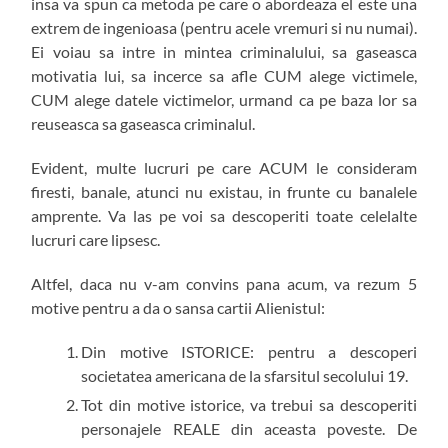
insa va spun ca metoda pe care o abordeaza el este una
extrem de ingenioasa (pentru acele vremuri si nu numai).
Ei voiau sa intre in mintea criminalului, sa gaseasca
motivatia lui, sa incerce sa afle CUM alege victimele,
CUM alege datele victimelor, urmand ca pe baza lor sa
reuseasca sa gaseasca criminalul.
Evident, multe lucruri pe care ACUM le consideram
firesti, banale, atunci nu existau, in frunte cu banalele
amprente. Va las pe voi sa descoperiti toate celelalte
lucruri care lipsesc.
Altfel, daca nu v-am convins pana acum, va rezum 5
motive pentru a da o sansa cartii Alienistul:
Din motive ISTORICE: pentru a descoperi
societatea americana de la sfarsitul secolului 19.
Tot din motive istorice, va trebui sa descoperiti
personajele REALE din aceasta poveste. De