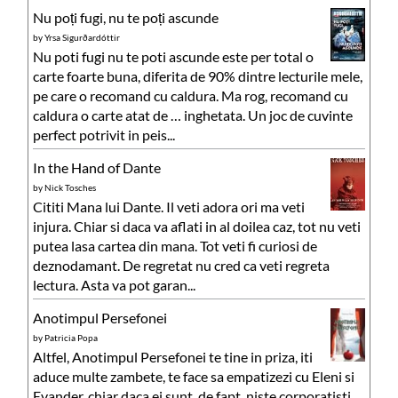
Nu poți fugi, nu te poți ascunde
by
Yrsa Sigurðardóttir
Nu poti fugi nu te poti ascunde este per total o
carte foarte buna, diferita de 90% dintre lecturile mele,
pe care o recomand cu caldura. Ma rog, recomand cu
caldura o carte atat de … inghetata. Un joc de cuvinte
perfect potrivit in peis...
In the Hand of Dante
by
Nick Tosches
Cititi Mana lui Dante. Il veti adora ori ma veti
injura. Chiar si daca va aflati in al doilea caz, tot nu veti
putea lasa cartea din mana. Tot veti fi curiosi de
deznodamant. De regretat nu cred ca veti regreta
lectura. Asta va pot garan...
Anotimpul Persefonei
by
Patricia Popa
Altfel, Anotimpul Persefonei te tine in priza, iti
aduce multe zambete, te face sa empatizezi cu Eleni si
Evander, chiar daca ei sunt, de fapt, niste corporatisti