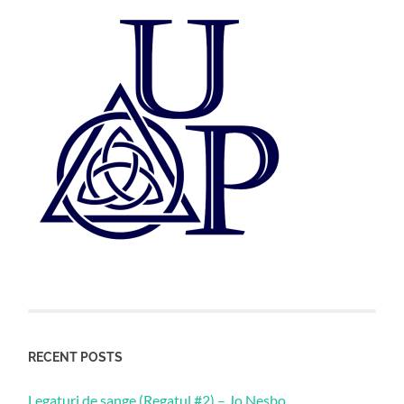
RECENT POSTS
Legaturi de sange (Regatul #2) – Jo Nesbo