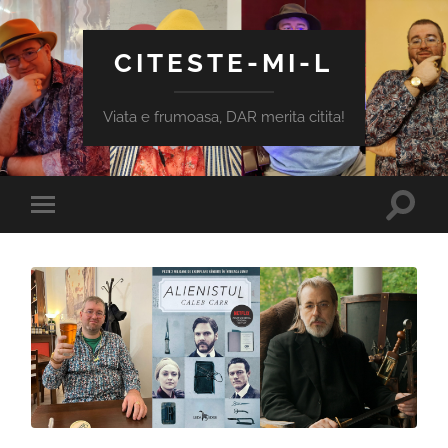
CITESTE-MI-L
Viata e frumoasa, DAR merita citita!
Toggle
Toggle
search
mobile
field
menu