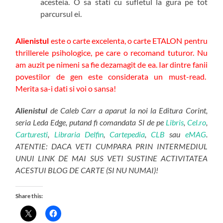
acesteia. O sa stati cu sufletul la gura pe tot
parcursul ei.
Alienistul
este o carte excelenta, o carte ETALON pentru
thrillerele psihologice, pe care o recomand tuturor. Nu
am auzit pe nimeni sa fie dezamagit de ea. Iar dintre fanii
povestilor de gen este considerata un must-read.
Merita sa-i dati si voi o sansa!
Alienistul
de Caleb Carr a aparut la noi la Editura Corint,
seria Leda Edge, putand fi comandata SI de pe
Libris
,
Cel.ro
,
Carturesti
,
Libraria Delfin
,
Cartepedia
,
CLB
sau
eMAG
.
ATENTIE: DACA VETI CUMPARA PRIN INTERMEDIUL
UNUI LINK DE MAI SUS VETI SUSTINE ACTIVITATEA
ACESTUI BLOG DE CARTE (SI NU NUMAI)!
Share this: