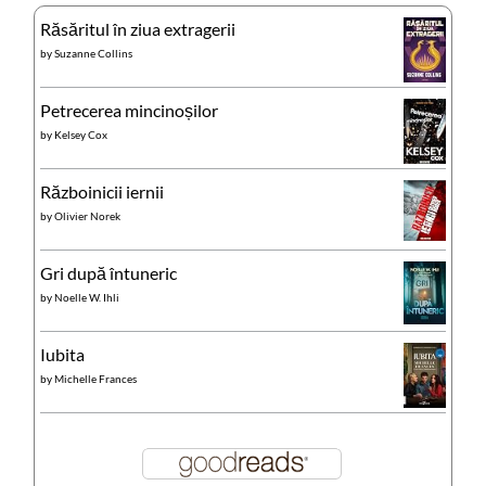
Răsăritul în ziua extragerii
by
Suzanne Collins
Petrecerea mincinoșilor
by
Kelsey Cox
Războinicii iernii
by
Olivier Norek
Gri după întuneric
by
Noelle W. Ihli
Iubita
by
Michelle Frances