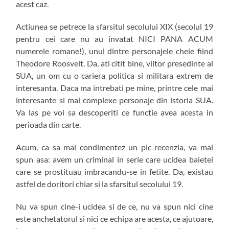
acest caz.
Actiunea se petrece la sfarsitul secolului XIX (secolul 19
pentru cei care nu au invatat NICI PANA ACUM
numerele romane!), unul dintre personajele cheie fiind
Theodore Roosvelt. Da, ati citit bine, viitor presedinte al
SUA, un om cu o cariera politica si militara extrem de
interesanta. Daca ma intrebati pe mine, printre cele mai
interesante si mai complexe personaje din istoria SUA.
Va las pe voi sa descoperiti ce functie avea acesta in
perioada din carte.
Acum, ca sa mai condimentez un pic recenzia, va mai
spun asa: avem un criminal in serie care ucidea baietei
care se prostituau imbracandu-se in fetite. Da, existau
astfel de doritori chiar si la sfarsitul secolului 19.
Nu va spun cine-i ucidea si de ce, nu va spun nici cine
este anchetatorul si nici ce echipa are acesta, ce ajutoare,