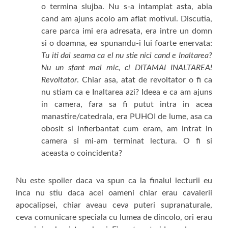
o termina slujba. Nu s-a intamplat asta, abia
cand am ajuns acolo am aflat motivul. Discutia,
care parca imi era adresata, era intre un domn
si o doamna, ea spunandu-i lui foarte enervata:
Tu iti dai seama ca el nu stie nici cand e Inaltarea?
Nu un sfant mai mic, ci DITAMAI INALTAREA!
Revoltator
. Chiar asa, atat de revoltator o fi ca
nu stiam ca e Inaltarea azi? Ideea e ca am ajuns
in camera, fara sa fi putut intra in acea
manastire/catedrala, era PUHOI de lume, asa ca
obosit si infierbantat cum eram, am intrat in
camera si mi-am terminat lectura. O fi si
aceasta o coincidenta?
Nu este spoiler daca va spun ca la finalul lecturii eu
inca nu stiu daca acei oameni chiar erau cavalerii
apocalipsei, chiar aveau ceva puteri supranaturale,
ceva comunicare speciala cu lumea de dincolo, ori erau