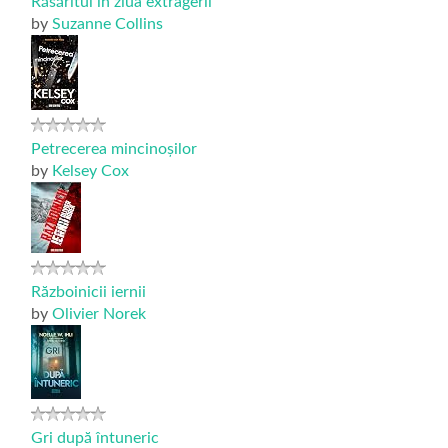
Răsăritul în ziua extragerii
by
Suzanne Collins
Petrecerea mincinoșilor
by
Kelsey Cox
Războinicii iernii
by
Olivier Norek
Gri după întuneric