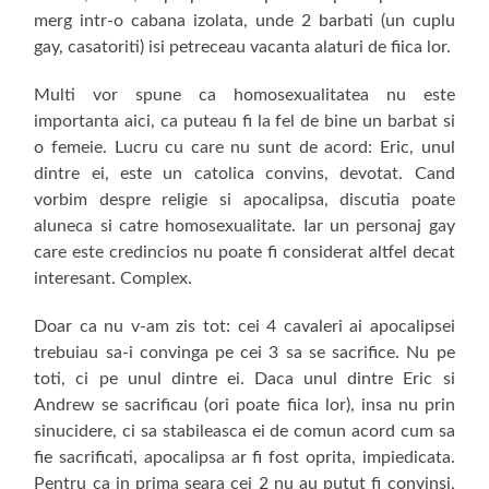
merg intr-o cabana izolata, unde 2 barbati (un cuplu
gay, casatoriti) isi petreceau vacanta alaturi de fiica lor.
Multi vor spune ca homosexualitatea nu este
importanta aici, ca puteau fi la fel de bine un barbat si
o femeie. Lucru cu care nu sunt de acord: Eric, unul
dintre ei, este un catolica convins, devotat. Cand
vorbim despre religie si apocalipsa, discutia poate
aluneca si catre homosexualitate. Iar un personaj gay
care este credincios nu poate fi considerat altfel decat
interesant. Complex.
Doar ca nu v-am zis tot: cei 4 cavaleri ai apocalipsei
trebuiau sa-i convinga pe cei 3 sa se sacrifice. Nu pe
toti, ci pe unul dintre ei. Daca unul dintre Eric si
Andrew se sacrificau (ori poate fiica lor), insa nu prin
sinucidere, ci sa stabileasca ei de comun acord cum sa
fie sacrificati, apocalipsa ar fi fost oprita, impiedicata.
Pentru ca in prima seara cei 2 nu au putut fi convinsi,