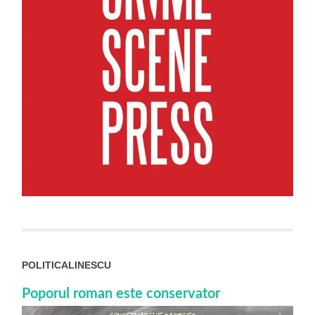
POLITICALINESCU
Poporul roman este conservator