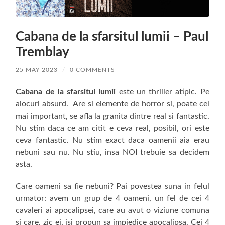
Cabana de la sfarsitul lumii – Paul
Tremblay
25 MAY 2023
/
0 COMMENTS
Cabana de la sfarsitul lumii
este un thriller atipic. Pe
alocuri absurd. Are si elemente de horror si, poate cel
mai important, se afla la granita dintre real si fantastic.
Nu stim daca ce am citit e ceva real, posibil, ori este
ceva fantastic. Nu stim exact daca oamenii aia erau
nebuni sau nu. Nu stiu, insa NOI trebuie sa decidem
asta.
Care oameni sa fie nebuni? Pai povestea suna in felul
urmator: avem un grup de 4 oameni, un fel de cei 4
cavaleri ai apocalipsei, care au avut o viziune comuna
si care, zic ei, isi propun sa impiedice apocalipsa. Cei 4