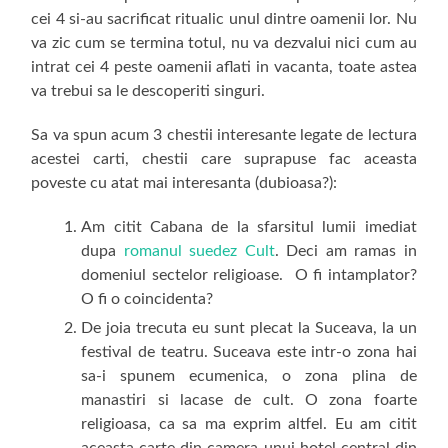
cei 4 si-au sacrificat ritualic unul dintre oamenii lor. Nu
va zic cum se termina totul, nu va dezvalui nici cum au
intrat cei 4 peste oamenii aflati in vacanta, toate astea
va trebui sa le descoperiti singuri.
Sa va spun acum 3 chestii interesante legate de lectura
acestei carti, chestii care suprapuse fac aceasta
poveste cu atat mai interesanta (dubioasa?):
Am citit Cabana de la sfarsitul lumii imediat
dupa
romanul suedez Cult
. Deci am ramas in
domeniul sectelor religioase. O fi intamplator?
O fi o coincidenta?
De joia trecuta eu sunt plecat la Suceava, la un
festival de teatru. Suceava este intr-o zona hai
sa-i spunem ecumenica, o zona plina de
manastiri si lacase de cult. O zona foarte
religioasa, ca sa ma exprim altfel. Eu am citit