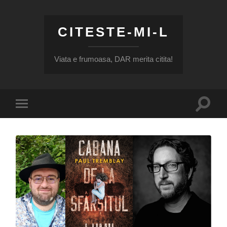
CITESTE-MI-L
Viata e frumoasa, DAR merita citita!
Toggle
Toggle
search
mobile
field
menu