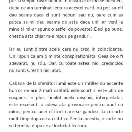
pur si simplu niste nebuni. Fix asta este ideea: daca eu,
dupa ce am terminat lectura acestei carti, nu pot sa-mi
dau seama daca ei sunt nebuni sau nu, oare cum as
putea sa-mi dau seama de asta daca unii ar veni la
mine si mi-ar spune o astfel de poveste? Deci pe bune,
chestia asta chiar m-a mpus pe ganduri.
Iar eu sunt dintre aceia care nu cred in coincidente.
Unii spun ca am o minte conspirationista. Ceea ce o fi
adevarat, nu stiu. Dar, cu toate astea, nici credincios
nu sunt. Crestin nici atat.
Cabana de la sfarsitul lumii este un thriller cu accente
horror ce are 2 mari calitati: este scurt si este plin de
suspans. In plus, finalul acela deschis, interpretabil,
este excelent, o adevarata provocare pentru unul ca
mine, pentru acei cititori care se gandesc la o carte
mult timp dupa ce au citit-o. Pentru acestia, o carte nu
se termina dupa ce ai incheiat lectura.