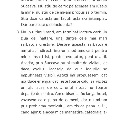
aceasta carte din camera unui hotel central din
Suceava. Nu stiu de ce fix pe aceasta am luat-o
la mine, nu stiu de ce mi-am propus sa o termin.
Stiu doar ca asta am facut, asta s-a intamplat.
Dar oare este o coincidenta?
Nu in ultimul rand, am terminat lectura cartii in
ziua de Inaltare, una dintre cele mai mari
sarbatori crestine. Despre aceasta sarbatoare
am aflat indirect, intr-un mod amuzant pentru
mine, insa trist, poate revoltator, pentru altii.
Asadar, prin Suceava nu ai multe de vizitat, iar
daca excluzi lacasele de cult locurile se
imputineaza vizibil. Astazi imi propusesem, cat
ma duce energia, caci este foarte cald, sa vizitez
un alt lacas de cult, unul situat nu foarte
departe de centru. Am o biserica fix langa hotel,
vazusem ca e plina de oameni, dar nu mi-am
pus problema motivului, am zis ca pana la 11,
cand ajung la acea mica manastire, catedrala, s-