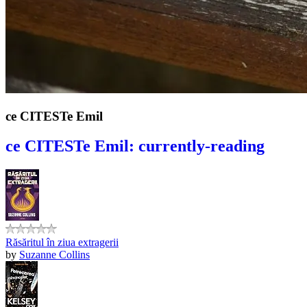
ce CITESTe Emil
ce CITESTe Emil: currently-reading
Răsăritul în ziua extragerii
by
Suzanne Collins