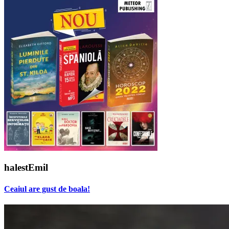
halestEmil
Ceaiul are gust de boala!