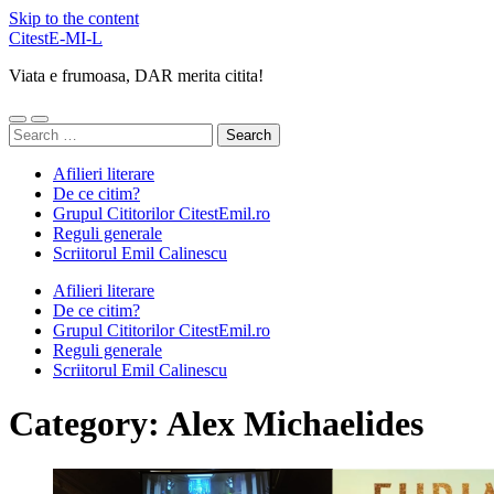
Skip to the content
CitestE-MI-L
Viata e frumoasa, DAR merita citita!
Toggle
Toggle
Search
mobile
search
for:
menu
field
Afilieri literare
De ce citim?
Grupul Cititorilor CitestEmil.ro
Reguli generale
Scriitorul Emil Calinescu
Afilieri literare
De ce citim?
Grupul Cititorilor CitestEmil.ro
Reguli generale
Scriitorul Emil Calinescu
Category:
Alex Michaelides