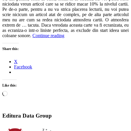
niciodata vreun articol care sa se ridice macar 10% la nivelul cartii.
Pe de-o parte, pentru a nu va strica placerea lecturii, nu voi putea
scrie nicicum un articol atat de complex, pe de alta parte articolul
meu nu are cum sa redea niciodata atmosfera cartii. O atmosfera
extrem de … tacuta. Daca vreodata aceasta carte va fi ecranizata, eu
as ecraniza-o intr-o liniste perfecta, as exclude din start ideea unei
coloane sonore.
Continue reading
Share this:
X
Facebook
Like this:
Loading…
Editura Data Group