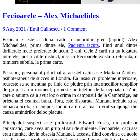
Fecioarele – Alex Michaelides
6 Aug 2021
/
Emil Calinescu
/
1 Comment
Fecioarele este a doua carte a autorului grec (cipriot) Alex
Michaelides, prima dintre ele,
Pacienta tacuta
, fiind unul dintre
thrillerele mele preferate de acum 2 ani. Cele 2 carti nu au legatura
intre ele, pot fi citite distinct, insa in Fecioarele exista o referinta, o
trimitere subtila, la prima carte.
Pe scurt, personajul principal al acestei carte este Mariana Andros,
psihoterapeut de succes in Londra. Ea insasi cu probleme interioare,
reuseste sa se mentina pe linia de plutire prin intermediilor terapiilor
de grup. La un moment, primeste un telefon de la nepoata ei Zoe,
care o anunta ca a avut loc o crima in campusul de la Cambridge, iar
prietena ei cea mai buna, Tora, este disparuta. Mariana trebuie sa se
intoarca acolo, in campus, loc in care n-ar mai fi vrut sa ajunga din
cauza amintirilor deloc placute.
Principalul suspect este profesorul Edward Fosca, un profesor
carismatic, care avea un grup al sau de studente. Fecioarele, caci asa
erau numite, devin obsesia Marianei, aceasta fiind convinsa ca acolo
se afla cheia rezolvarii crimei. Atunci cand apar alte 2 cadavre, tot