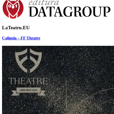
LaTeatru.EU
Caligula – FF Theatre