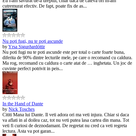
Eu l-am savurat de-a dreptul, chiar daca de cateva ori m-am
cutremurat efectiv. De fapt, poate fix de as...
Nu poți fugi, nu te poți ascunde
by
Yrsa Sigurðardóttir
Nu poti fugi nu te poti ascunde este per total o carte foarte buna,
diferita de 90% dintre lecturile mele, pe care o recomand cu caldura.
Ma rog, recomand cu caldura o carte atat de … inghetata. Un joc de
cuvinte perfect potrivit in peis...
In the Hand of Dante
by
Nick Tosches
Cititi Mana lui Dante. Il veti adora ori ma veti injura. Chiar si daca
va aflati in al doilea caz, tot nu veti putea lasa cartea din mana. Tot
veti fi curiosi de deznodamant. De regretat nu cred ca veti regreta
lectura. Asta va pot garan...