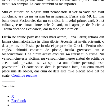
trebui s-o compar. La care ar trebui sa ma raportez.
Stiu ca cititorii de bloguri sunt nerabdatori si vor sa vada din start
concluzia, asa ca nu va mai tin in suspans:
Furia
este MULT mai
buna decat Fecioarele, dar nu se ridica la nivelul primei carti. Strict
calitativ, este situata intre cele 2 carti, mai aproape de Pacienta
Tacuta decat de Fecioarele, dar in mod clar intre ele.
Furia
ne spune povestea unei mari actrite, Lana Farrar, retrasa din
lumea cinematografica in plina glorie. Aceasta isi invita prietenii, o
data pe an, de Paste, pe insula ei proprie din Grecia. Pentru niste
englezi chinuiti constant de ploaie, insula greceasca era o
binecuvantare. Una dintre aceste excursii s-a sfarsit cu o crima. Nu
va spun cine este victima, nu va spun cine merge alaturi de actrita pe
acea insula privata, insa va spun ca unul dintre personaje este
povestitorul. O carte spusa deci la persoana intai, asa cum nu-mi
place mie de obicei, dar cum de data asta mi-a placut. M-a dat pe
spate.
Continue reading
Share this:
X
Facebook