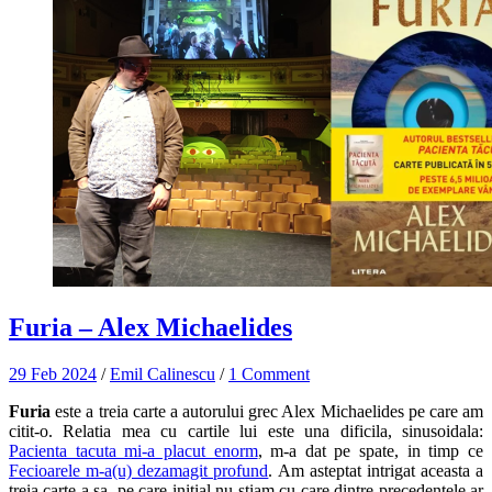
Furia – Alex Michaelides
29 Feb 2024
/
Emil Calinescu
/
1 Comment
Furia
este a treia carte a autorului grec Alex Michaelides pe care am
citit-o. Relatia mea cu cartile lui este una dificila, sinusoidala:
Pacienta tacuta mi-a placut enorm
, m-a dat pe spate, in timp ce
Fecioarele m-a(u) dezamagit profund
. Am asteptat intrigat aceasta a
treia carte a sa, pe care initial nu stiam cu care dintre precedentele ar