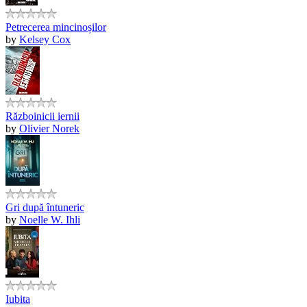
Petrecerea mincinoșilor
by
Kelsey Cox
Războinicii iernii
by
Olivier Norek
Gri după întuneric
by
Noelle W. Ihli
Iubita