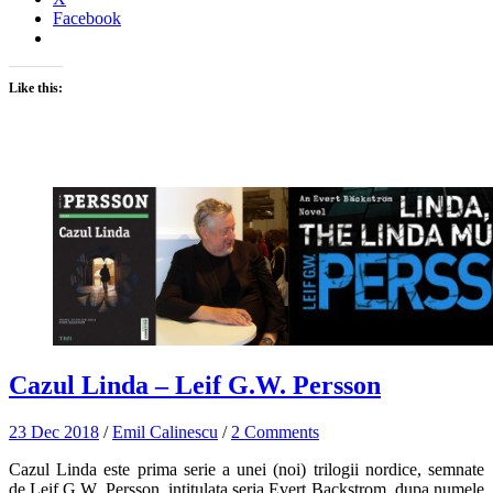
Facebook
Like this:
Cazul Linda – Leif G.W. Persson
23 Dec 2018
/
Emil Calinescu
/
2 Comments
Cazul Linda este prima serie a unei (noi) trilogii nordice, semnate
de Leif G.W. Persson, intitulata seria Evert Backstrom, dupa numele