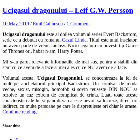
Ucigasul dragonului – Leif G.W. Persson
10 May 2019
/
Emil Calinescu
/
1 Comment
Ucigasul dragonului
este al doilea volum al seriei Evert Backstrom,
serie ce a debutat cu romanul
Cazul Linda
. Titlul este unul inselator,
nu avem parte de vreun fantasy. Nicio legatura cu povesti tip Game
of Thrones ori, habar n-am, Harry Potter.
Mi s-au parut relevante informatiile de mai sus, pentru a stabili din
start cu ce avem de-a face si mai ales cu ce NU avem de-a face.
Volumul acesta,
Ucigasul Dragonului
, se concentreaza la fel de
mult pe anchetatorul principal Backstrom. Un comisar de moda
veche, sexist, misogin, homofob si sovin reuseste DIN NOU sa
rezolve un caz extrem de complicat de crima. Luati toate aceste
caracteristici ale lui si ganditi-va ca este nevoit sa lucreze, direct ori
indirect, cu multe persoane pe care le dispretuieste ori chiar le uraste.
Continue reading
Share this:
X