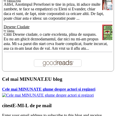
by
Patricia Popa
Altfel, Anotimpul Persefonei te tine in priza, iti aduce multe
zambete, te face sa empatizezi cu Eleni si Evander, chiar
daca ei sunt, de fapt, niste corporatisti ca oricare altii. De fapt,
poate chiar asta e ideea: un corporatist poate ...
Desene Ciudate
by
Uketsu
Cititi Desene ciudate, o carte excelenta, plina de suspans.
Eu nu am ghicit deznodamantul, dar nici nu mi-am propus
asta. Mi s-a parut din start ceva foarte complicat, foarte incurcat,
asa ca m-am lasat dus de val. Am vrut sa il aflu atu...
Cel mai MINUNAT.EU blog
Cele mai MINUNATE glume despre actori si regizori
citestE-MI-L de pe mail
Enter your email address to subscribe to this blog and receive