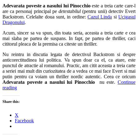
Adevarata poveste a nasului lui Pinocchio
este a treia carte care-l
are ca personaj principal pe
detestabilul
(pentru unii) detectiv Evert
Backstrom. Celelalte doua sunt, in ordine:
Cazul Linda
si
Ucigasul
Dragonului
.
Acum, sincer sa va spun, din toata seria, aceasta a treia carte e cea
mai slaba pe partea de suspans. In fapt, pe partea de thriller, caci
cititorul pleaca de la premisa ca citeste un thriller.
Nu reintru in discutia legata de detectivul Backstrom si despre
anticorectitudinea lui politica. Va spun doar ca el, ca atare, este
punctul de atractie al romanului. Practic, am citit aceasta a treia carte
a seriei mai mult din curiozitatea de a vedea ce mai face Evert si mai
putin pentru ca voiam un thriller nordic autentic. Ceea ce oricum
Adevarata poveste a nasului lui Pinocchio
nu este.
Continue
reading
Share this:
X
Facebook