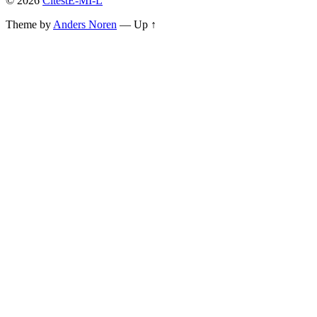
© 2026
CitestE-MI-L
Theme by
Anders Noren
—
Up ↑