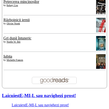
Petrecerea mincinoșilor
by
Kelsey Cox
Războinicii iernii
by
Olivier Norek
Gri după întuneric
by
Noelle W. Ihli
Iubita
by
Michelle Frances
LaicuiestE-MI-L sau navighezi prost!
LaicuiestE-MI-L sau navighezi prost!