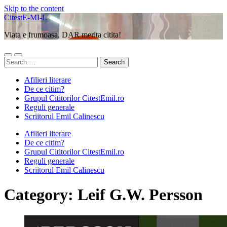
Skip to the content
CitestE-MI-L
Viata e frumoasa, DAR merita citita!
Toggle
Toggle
Search
mobile
search
for:
menu
field
Afilieri literare
De ce citim?
Grupul Cititorilor CitestEmil.ro
Reguli generale
Scriitorul Emil Calinescu
Afilieri literare
De ce citim?
Grupul Cititorilor CitestEmil.ro
Reguli generale
Scriitorul Emil Calinescu
Category:
Leif G.W. Persson