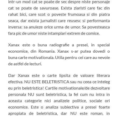
intr-un mod cat se poate de sec despre niste personaje
cat se poate de savuroase. Exista ziaristi care fac din
rahat bici, care scot o poveste frumoasa si din piatra
seaca, dar exista jurnalisti care reusesc si performanta
inversa: sa anuleze orice urma de umor. Sa povesteasca
fara pic de umor niste intamplari extrem de comice.
Xanax este o buna radiografie a presei, in special
economice, din Romania. Xanax s-ar putea dovedi o
buna carte motivationala. Utila pentru cei care au nevoie
de astfel de lecturi.
Dar Xanax este o carte lipsita de valoare literara
efectiva. NU ESTE BELETRISTICA sau nu ceea ce inteleg
eu prin beletristica! Cartile motivationale/de dezvoltare
personala NU sunt beletristica, la fel cum nu intra in
aceasta categorie nici analizele politice, sociale ori
economice. Este o analiza subiectiva a presei foarte
apropiata de beletristica, dar NU este roman, in