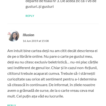
departe de foaia nr 3. De aceea zic că-i vb de
gusturi..și gusturi
REPLY
Illusion
16 Jun 2019 at 15:08
Am intuit bine cartea deși nu am citit decât descrierea ei
de pe o librărie online. Nu pare o carte pe gustul meu,
deși eu nu citesc exclusiv beletristică… nu-mi plac cărțile
seci indiferent de genul lor. Chiar și în cazul non-ficțiunii,
cititorul trebuie acaparat cumva. Trebuie să-i stârnești
curiozitate sau orice alt sentiment pentru a-l determina
să citească în continuare. De informat, în zilele noastre
avem o grămadă de surse, de la o carte vreau ceva mai
mult. Cel puțin așa văd eu lucrurile.
REPLY