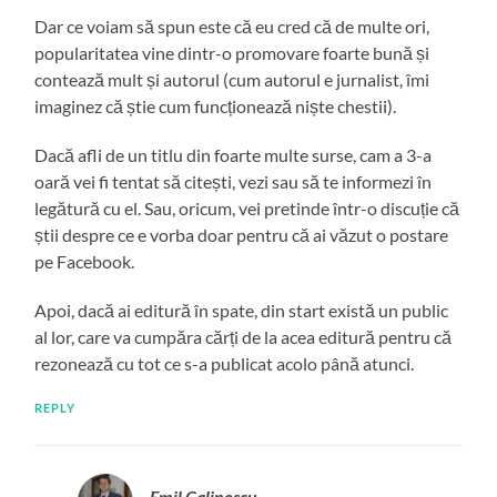
Dar ce voiam să spun este că eu cred că de multe ori,
popularitatea vine dintr-o promovare foarte bună și
contează mult și autorul (cum autorul e jurnalist, îmi
imaginez că știe cum funcționează niște chestii).
Dacă afli de un titlu din foarte multe surse, cam a 3-a
oară vei fi tentat să citești, vezi sau să te informezi în
legătură cu el. Sau, oricum, vei pretinde într-o discuție că
știi despre ce e vorba doar pentru că ai văzut o postare
pe Facebook.
Apoi, dacă ai editură în spate, din start există un public
al lor, care va cumpăra cărți de la acea editură pentru că
rezonează cu tot ce s-a publicat acolo până atunci.
REPLY
Emil Calinescu