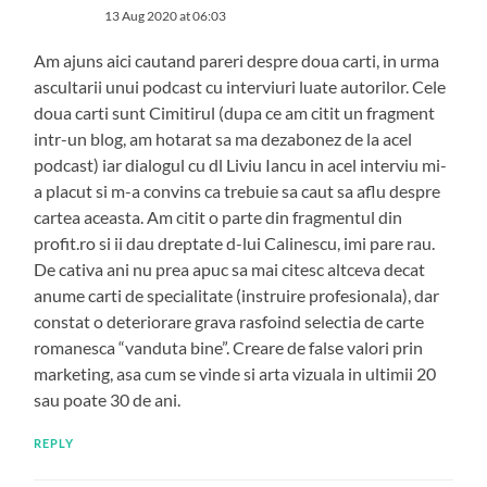
13 Aug 2020 at 06:03
Am ajuns aici cautand pareri despre doua carti, in urma
ascultarii unui podcast cu interviuri luate autorilor. Cele
doua carti sunt Cimitirul (dupa ce am citit un fragment
intr-un blog, am hotarat sa ma dezabonez de la acel
podcast) iar dialogul cu dl Liviu Iancu in acel interviu mi-
a placut si m-a convins ca trebuie sa caut sa aflu despre
cartea aceasta. Am citit o parte din fragmentul din
profit.ro si ii dau dreptate d-lui Calinescu, imi pare rau.
De cativa ani nu prea apuc sa mai citesc altceva decat
anume carti de specialitate (instruire profesionala), dar
constat o deteriorare grava rasfoind selectia de carte
romanesca “vanduta bine”. Creare de false valori prin
marketing, asa cum se vinde si arta vizuala in ultimii 20
sau poate 30 de ani.
REPLY