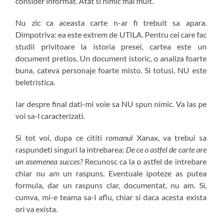
consider informat. Atat si nimic mai mult.
Nu zic ca aceasta carte n-ar fi trebuit sa apara.
Dimpotriva: ea este extrem de UTILA. Pentru cei care fac
studii privitoare la istoria presei, cartea este un
document pretios. Un document istoric, o analiza foarte
buna, cateva personaje foarte misto. Si totusi, NU este
beletristica.
Iar despre final dati-mi voie sa NU spun nimic. Va las pe
voi sa-l caracterizati.
Si tot voi, dupa ce cititi
romanul
Xanax, va trebui sa
raspundeti singuri la intrebarea:
De ce o astfel de carte are
un asemenea succes?
Recunosc ca la o astfel de intrebare
chiar nu am un raspuns. Eventuale ipoteze as putea
formula, dar un raspuns clar, documentat, nu am. Si,
cumva, mi-e teama sa-l aflu, chiar si daca acesta exista
ori va exista.