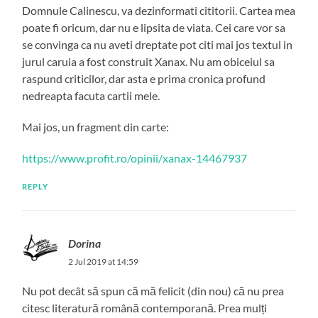
Domnule Calinescu, va dezinformati cititorii. Cartea mea
poate fi oricum, dar nu e lipsita de viata. Cei care vor sa
se convinga ca nu aveti dreptate pot citi mai jos textul in
jurul caruia a fost construit Xanax. Nu am obiceiul sa
raspund criticilor, dar asta e prima cronica profund
nedreapta facuta cartii mele.
Mai jos, un fragment din carte:
https://www.profit.ro/opinii/xanax-14467937
REPLY
Dorina
2 Jul 2019 at 14:59
Nu pot decât să spun că mă felicit (din nou) că nu prea
citesc literatură română contemporană. Prea mulți