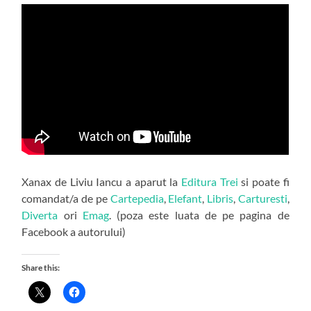
Xanax de Liviu Iancu a aparut la
Editura Trei
si poate fi
comandat/a de pe
Cartepedia
,
Elefant
,
Libris
,
Carturesti
,
Diverta
ori
Emag
. (poza este luata de pe pagina de
Facebook a autorului)
Share this: