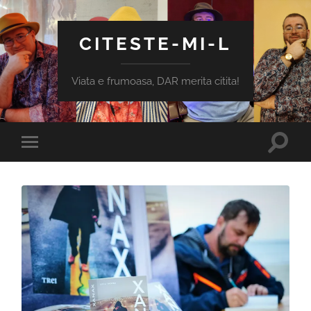
CITESTE-MI-L
Viata e frumoasa, DAR merita citita!
Toggle
Toggle
search
mobile
field
menu