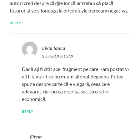
autori cred despre cărțile lor că ar trebui să placă
tuturor și se șifonează la orice aluzie oarecum negativă.
REPLY
Liviu Iancu
2 Jul 2019 at 15:19
Dacă ați fi citit acel fragment pe care l-am postat v-
ați fi lămurit că nu m-am șifonat degeaba. Putea
spune despre carte că e vulgară, ceea ce e
adevărat, dar nu că e scrisă sec, ca o știre
economică.
REPLY
Elena