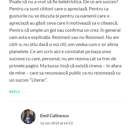
Poate că nu a vrut să fie beletristica. De ce are succes?
Pentru ca sunt cititori care o apreciază. Pentru ca
gusturile nu se discuta și pentru ca oamenii care o
apreciază au găsit ceva care ii motivează sa o citească.
Pentru că umple un gol sau confirma un crez. În general
cam asta e explicația. Rezonezi sau nu Rezonezi. Nu am
citit-o, nu știu dacă o voi citi, om vedea cum s-or alinia
planetele. Ce am scris aici e constatat pe baza unor
succese cu care, personal, nu am rezona cat sa trec de
primele pagini. Ma bucur însă că există cineva – în afara
de mine – care sa recunoască public ca nu rezonează cu
un succes “Literar”.
REPLY
Emil Calinescu
16 Jun 2019 at 14:53