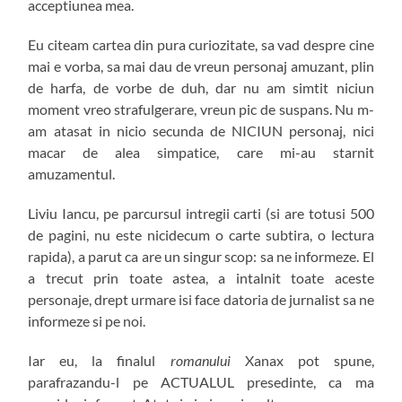
acceptiunea mea.
Eu citeam cartea din pura curiozitate, sa vad despre cine
mai e vorba, sa mai dau de vreun personaj amuzant, plin
de harfa, de vorbe de duh, dar nu am simtit niciun
moment vreo strafulgerare, vreun pic de suspans. Nu m-
am atasat in nicio secunda de NICIUN personaj, nici
macar de alea simpatice, care mi-au starnit
amuzamentul.
Liviu Iancu, pe parcursul intregii carti (si are totusi 500
de pagini, nu este nicidecum o carte subtira, o lectura
rapida), a parut ca are un singur scop: sa ne informeze. El
a trecut prin toate astea, a intalnit toate aceste
personaje, drept urmare isi face datoria de jurnalist sa ne
informeze si pe noi.
Iar eu, la finalul
romanului
Xanax pot spune,
parafrazandu-l pe ACTUALUL presedinte, ca ma