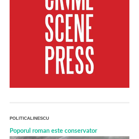
POLITICALINESCU
Poporul roman este conservator