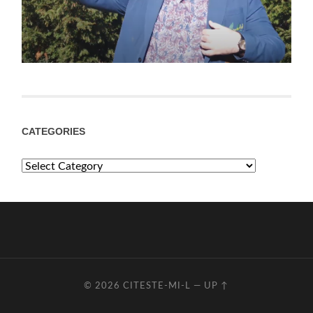
CATEGORIES
Categories
© 2026
CITESTE-MI-L
—
UP ↑