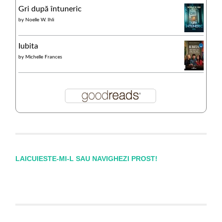
Gri după întuneric
by
Noelle W. Ihli
Iubita
by
Michelle Frances
LAICUIESTE-MI-L SAU NAVIGHEZI PROST!