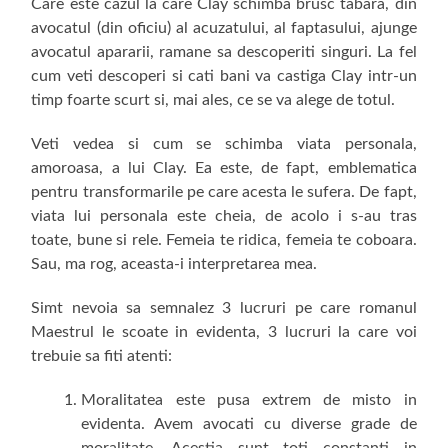
Care este cazul la care Clay schimba brusc tabara, din
avocatul (din oficiu) al acuzatului, al faptasului, ajunge
avocatul apararii, ramane sa descoperiti singuri. La fel
cum veti descoperi si cati bani va castiga Clay intr-un
timp foarte scurt si, mai ales, ce se va alege de totul.
Veti vedea si cum se schimba viata personala,
amoroasa, a lui Clay. Ea este, de fapt, emblematica
pentru transformarile pe care acesta le sufera. De fapt,
viata lui personala este cheia, de acolo i s-au tras
toate, bune si rele. Femeia te ridica, femeia te coboara.
Sau, ma rog, aceasta-i interpretarea mea.
Simt nevoia sa semnalez 3 lucruri pe care romanul
Maestrul le scoate in evidenta, 3 lucruri la care voi
trebuie sa fiti atenti:
Moralitatea este pusa extrem de misto in
evidenta. Avem avocati cu diverse grade de
moralitate. Acestia sunt toti constanti in