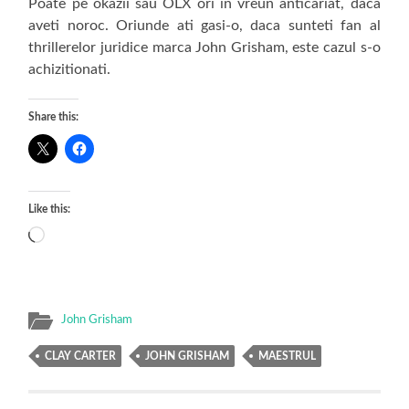
Poate pe okazii sau OLX ori in vreun anticariat, daca
aveti noroc. Oriunde ati gasi-o, daca sunteti fan al
thrillerelor juridice marca John Grisham, este cazul s-o
achizitionati.
Share this:
Like this:
Loading…
John Grisham
CLAY CARTER
JOHN GRISHAM
MAESTRUL