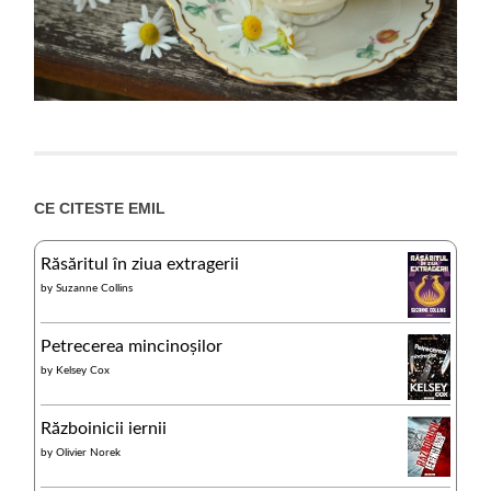
CE CITESTE EMIL
Răsăritul în ziua extragerii
by
Suzanne Collins
Petrecerea mincinoșilor
by
Kelsey Cox
Războinicii iernii
by
Olivier Norek