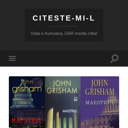
CITESTE-MI-L
Viata e frumoasa, DAR merita citita!
Toggle
Toggle
search
mobile
field
menu