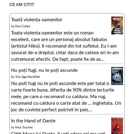
CE AM CITIT
Toată violența oamenilor
by
Paul Colize
Toata violenta oamenilor este un roman
excelent, care are un personaj absolut fabulos
(artistul Niko). Il recomand din tot sufletul. Eu l-am
savurat de-a dreptul, chiar daca de cateva ori m-am
cutremurat efectiv. De fapt, poate fix de as...
Nu poți fugi, nu te poți ascunde
by
Yrsa Sigurðardóttir
Nu poti fugi nu te poti ascunde este per total o
carte foarte buna, diferita de 90% dintre lecturile
mele, pe care o recomand cu caldura. Ma rog,
recomand cu caldura o carte atat de … inghetata. Un
joc de cuvinte perfect potrivit in peis...
In the Hand of Dante
by
Nick Tosches