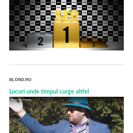
BLOND.RO
Locuri unde timpul curge altfel