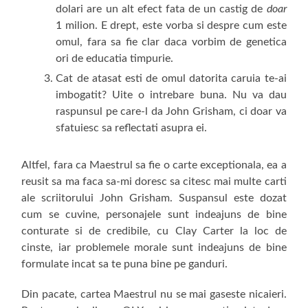
dolari are un alt efect fata de un castig de
doar
1 milion. E drept, este vorba si despre cum este
omul, fara sa fie clar daca vorbim de genetica
ori de educatia timpurie.
Cat de atasat esti de omul datorita caruia te-ai
imbogatit? Uite o intrebare buna. Nu va dau
raspunsul pe care-l da John Grisham, ci doar va
sfatuiesc sa reflectati asupra ei.
Altfel, fara ca Maestrul sa fie o carte exceptionala, ea a
reusit sa ma faca sa-mi doresc sa citesc mai multe carti
ale scriitorului John Grisham. Suspansul este dozat
cum se cuvine, personajele sunt indeajuns de bine
conturate si de credibile, cu Clay Carter la loc de
cinste, iar problemele morale sunt indeajuns de bine
formulate incat sa te puna bine pe ganduri.
Din pacate, cartea Maestrul nu se mai gaseste nicaieri.