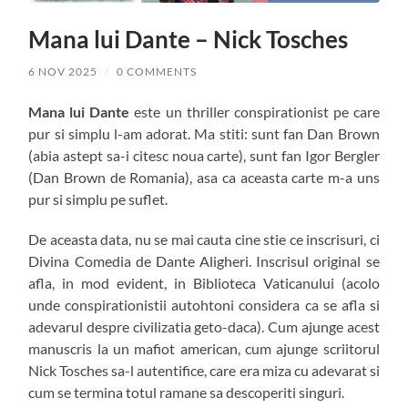
Mana lui Dante – Nick Tosches
6 NOV 2025
/
0 COMMENTS
Mana lui Dante
este un thriller conspirationist pe care
pur si simplu l-am adorat. Ma stiti: sunt fan Dan Brown
(abia astept sa-i citesc noua carte), sunt fan Igor Bergler
(Dan Brown de Romania), asa ca aceasta carte m-a uns
pur si simplu pe suflet.
De aceasta data, nu se mai cauta cine stie ce inscrisuri, ci
Divina Comedia de Dante Aligheri. Inscrisul original se
afla, in mod evident, in Biblioteca Vaticanului (acolo
unde conspirationistii autohtoni considera ca se afla si
adevarul despre civilizatia geto-daca). Cum ajunge acest
manuscris la un mafiot american, cum ajunge scriitorul
Nick Tosches sa-l autentifice, care era miza cu adevarat si
cum se termina totul ramane sa descoperiti singuri.