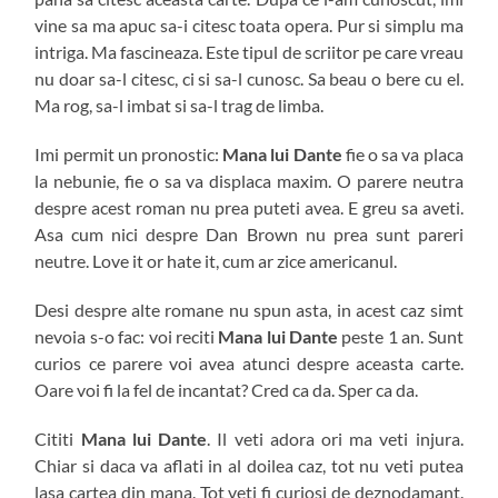
vine sa ma apuc sa-i citesc toata opera. Pur si simplu ma
intriga. Ma fascineaza. Este tipul de scriitor pe care vreau
nu doar sa-l citesc, ci si sa-l cunosc. Sa beau o bere cu el.
Ma rog, sa-l imbat si sa-l trag de limba.
Imi permit un pronostic:
Mana lui Dante
fie o sa va placa
la nebunie, fie o sa va displaca maxim. O parere neutra
despre acest roman nu prea puteti avea. E greu sa aveti.
Asa cum nici despre Dan Brown nu prea sunt pareri
neutre. Love it or hate it, cum ar zice americanul.
Desi despre alte romane nu spun asta, in acest caz simt
nevoia s-o fac: voi reciti
Mana lui Dante
peste 1 an. Sunt
curios ce parere voi avea atunci despre aceasta carte.
Oare voi fi la fel de incantat? Cred ca da. Sper ca da.
Cititi
Mana lui Dante
. Il veti adora ori ma veti injura.
Chiar si daca va aflati in al doilea caz, tot nu veti putea
lasa cartea din mana. Tot veti fi curiosi de deznodamant.