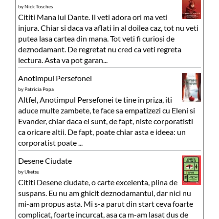
by
Nick Tosches
Cititi Mana lui Dante. Il veti adora ori ma veti
injura. Chiar si daca va aflati in al doilea caz, tot nu veti
putea lasa cartea din mana. Tot veti fi curiosi de
deznodamant. De regretat nu cred ca veti regreta
lectura. Asta va pot garan...
Anotimpul Persefonei
by
Patricia Popa
Altfel, Anotimpul Persefonei te tine in priza, iti
aduce multe zambete, te face sa empatizezi cu Eleni si
Evander, chiar daca ei sunt, de fapt, niste corporatisti
ca oricare altii. De fapt, poate chiar asta e ideea: un
corporatist poate ...
Desene Ciudate
by
Uketsu
Cititi Desene ciudate, o carte excelenta, plina de
suspans. Eu nu am ghicit deznodamantul, dar nici nu
mi-am propus asta. Mi s-a parut din start ceva foarte
complicat, foarte incurcat, asa ca m-am lasat dus de