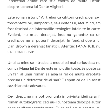
intelectual erudit care stie enorm de multe lucruri
despre lucrarea lui Dante Aligheri.
Este roman istoric? Ar trebui ca cititorii credinciosi sa-l
frecventeze ori, dimpotriva, sa-l evite? Eu, ateu fiind, am
fost fascinat de informatiile teologice intalnite in carte.
Evident, nu m-au deranjat, insa nu garantez ca un
credincios nu ar putea fi deranjat. In fond, si opera lui
Dan Brown a deranjat fanaticii. Atentie: FANATICII, nu
CREDINCIOSII!
Unul ca mine se intreaba la modul cel mai serios daca nu
cumva
Mana lui Dante
este un pic din toate. Se poate ca
un fan al unui roman sa aiba la fel de multa dreptate
precum un detractor de-al sau? Eu spun ca da. In acest
caz chiar este adevarat.
Ce-i drept, nu ma pot pronunta in privinta ideii ca ar fi
roman autobiografic, caci nu-l cunosteam deloc pe autor
pana sa citesc aceasta carte. Dupa ce l-am cunoscut, imi