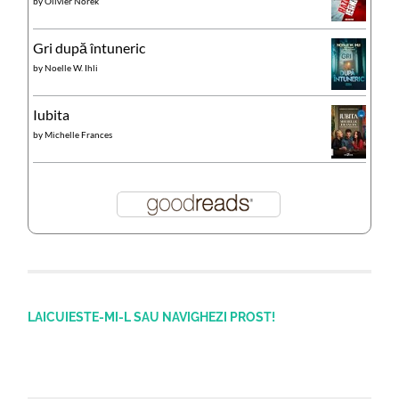
by
Olivier Norek
Gri după întuneric
by
Noelle W. Ihli
Iubita
by
Michelle Frances
LAICUIESTE-MI-L SAU NAVIGHEZI PROST!