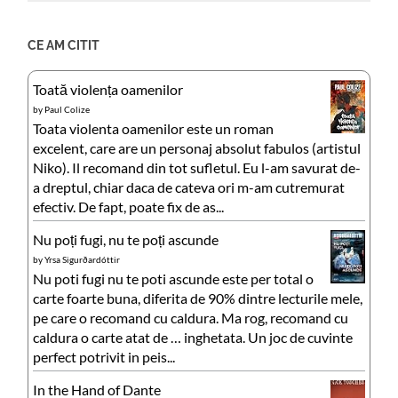
CE AM CITIT
Toată violența oamenilor
by
Paul Colize
Toata violenta oamenilor este un roman
excelent, care are un personaj absolut fabulos (artistul
Niko). Il recomand din tot sufletul. Eu l-am savurat de-
a dreptul, chiar daca de cateva ori m-am cutremurat
efectiv. De fapt, poate fix de as...
Nu poți fugi, nu te poți ascunde
by
Yrsa Sigurðardóttir
Nu poti fugi nu te poti ascunde este per total o
carte foarte buna, diferita de 90% dintre lecturile mele,
pe care o recomand cu caldura. Ma rog, recomand cu
caldura o carte atat de … inghetata. Un joc de cuvinte
perfect potrivit in peis...
In the Hand of Dante