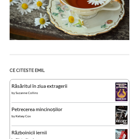
CE CITESTE EMIL
Răsăritul în ziua extragerii
by
Suzanne Collins
Petrecerea mincinoșilor
by
Kelsey Cox
Războinicii iernii