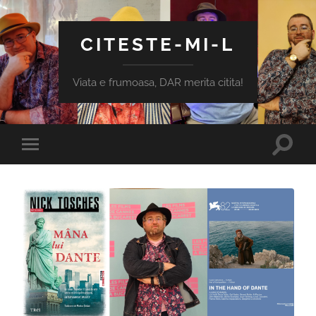
CITESTE-MI-L
Viata e frumoasa, DAR merita citita!
Toggle
Toggle
search
mobile
field
menu