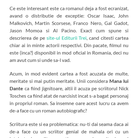
Ce este interesant este ca romanul deja a fost ecranizat,
avand o distributie de exceptie: Oscar Isaac, John
Malkovich, Martin Scorsese, Franco Nero, Gal Gadot,
Jason Momoa si Al Pacino. Exact cum spune si
descrierea de pe
site-ul Editurii Trei
, cand citesti cartea
chiar ai in minte actorii respectivi. Din pacate, filmul nu
este (inca?) disponibil in mod oficial in Romania, deci nu
am avut cum si unde sa-l vad.
Acum, in mod evident cartea a fost acuzata de multe,
meritate si mai putin meritate. Unii considera
Mana lui
Dante
ca fiind jignitoare, altii il acuza pe scriitorul Nick
Tosches ca fiind atat de narcisist incat s-a bagat personaj
in propriul roman. Sa insemne oare acest lucru ca avem
de-a face cu un roman autobiografic?
Scriitura este si ea problematica: nu-ti dai seama daca ai
de-a face cu un scriitor genial de mahala ori cu un