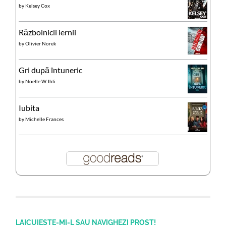
by
Kelsey Cox
Războinicii iernii
by
Olivier Norek
Gri după întuneric
by
Noelle W. Ihli
Iubita
by
Michelle Frances
LAICUIESTE-MI-L SAU NAVIGHEZI PROST!