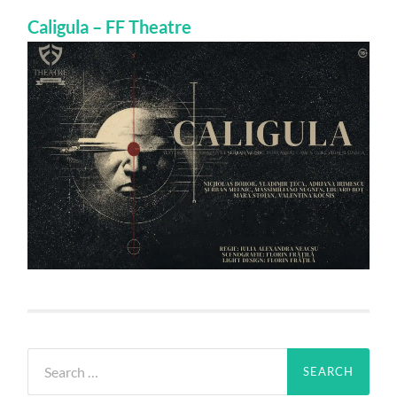
Caligula – FF Theatre
Search
for: