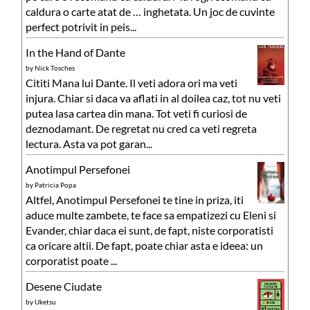
caldura o carte atat de … inghetata. Un joc de cuvinte
perfect potrivit in peis...
In the Hand of Dante
by
Nick Tosches
Cititi Mana lui Dante. Il veti adora ori ma veti
injura. Chiar si daca va aflati in al doilea caz, tot nu veti
putea lasa cartea din mana. Tot veti fi curiosi de
deznodamant. De regretat nu cred ca veti regreta
lectura. Asta va pot garan...
Anotimpul Persefonei
by
Patricia Popa
Altfel, Anotimpul Persefonei te tine in priza, iti
aduce multe zambete, te face sa empatizezi cu Eleni si
Evander, chiar daca ei sunt, de fapt, niste corporatisti
ca oricare altii. De fapt, poate chiar asta e ideea: un
corporatist poate ...
Desene Ciudate
by
Uketsu