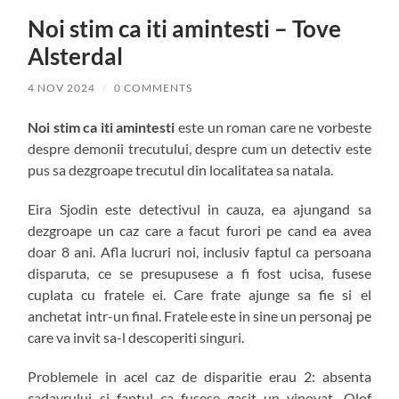
Noi stim ca iti amintesti – Tove
Alsterdal
4 NOV 2024
/
0 COMMENTS
Noi stim ca iti amintesti
este un roman care ne vorbeste
despre demonii trecutului, despre cum un detectiv este
pus sa dezgroape trecutul din localitatea sa natala.
Eira Sjodin este detectivul in cauza, ea ajungand sa
dezgroape un caz care a facut furori pe cand ea avea
doar 8 ani. Afla lucruri noi, inclusiv faptul ca persoana
disparuta, ce se presupusese a fi fost ucisa, fusese
cuplata cu fratele ei. Care frate ajunge sa fie si el
anchetat intr-un final. Fratele este in sine un personaj pe
care va invit sa-l descoperiti singuri.
Problemele in acel caz de disparitie erau 2: absenta
cadavrului si faptul ca fusese gasit un vinovat. Olof