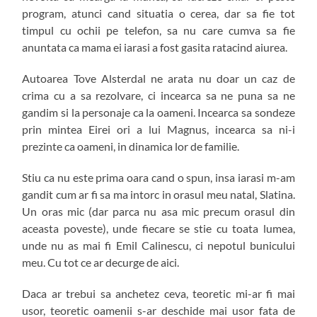
program, atunci cand situatia o cerea, dar sa fie tot
timpul cu ochii pe telefon, sa nu care cumva sa fie
anuntata ca mama ei iarasi a fost gasita ratacind aiurea.
Autoarea Tove Alsterdal ne arata nu doar un caz de
crima cu a sa rezolvare, ci incearca sa ne puna sa ne
gandim si la personaje ca la oameni. Incearca sa sondeze
prin mintea Eirei ori a lui Magnus, incearca sa ni-i
prezinte ca oameni, in dinamica lor de familie.
Stiu ca nu este prima oara cand o spun, insa iarasi m-am
gandit cum ar fi sa ma intorc in orasul meu natal, Slatina.
Un oras mic (dar parca nu asa mic precum orasul din
aceasta poveste), unde fiecare se stie cu toata lumea,
unde nu as mai fi Emil Calinescu, ci nepotul bunicului
meu. Cu tot ce ar decurge de aici.
Daca ar trebui sa anchetez ceva, teoretic mi-ar fi mai
usor, teoretic oamenii s-ar deschide mai usor fata de