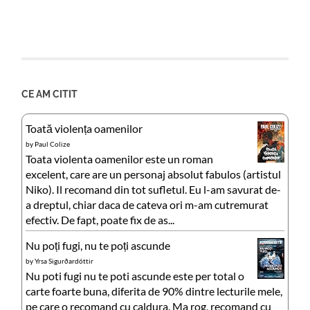
CE AM CITIT
Toată violența oamenilor
by
Paul Colize
Toata violenta oamenilor este un roman
excelent, care are un personaj absolut fabulos (artistul
Niko). Il recomand din tot sufletul. Eu l-am savurat de-
a dreptul, chiar daca de cateva ori m-am cutremurat
efectiv. De fapt, poate fix de as...
Nu poți fugi, nu te poți ascunde
by
Yrsa Sigurðardóttir
Nu poti fugi nu te poti ascunde este per total o
carte foarte buna, diferita de 90% dintre lecturile mele,
pe care o recomand cu caldura. Ma rog, recomand cu