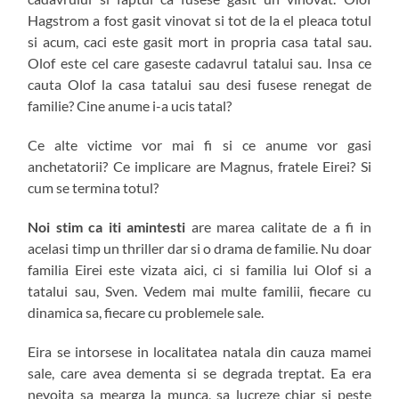
Hagstrom a fost gasit vinovat si tot de la el pleaca totul
si acum, caci este gasit mort in propria casa tatal sau.
Olof este cel care gaseste cadavrul tatalui sau. Insa ce
cauta Olof la casa tatalui sau desi fusese renegat de
familie? Cine anume i-a ucis tatal?
Ce alte victime vor mai fi si ce anume vor gasi
anchetatorii? Ce implicare are Magnus, fratele Eirei? Si
cum se termina totul?
Noi stim ca iti amintesti
are marea calitate de a fi in
acelasi timp un thriller dar si o drama de familie. Nu doar
familia Eirei este vizata aici, ci si familia lui Olof si a
tatalui sau, Sven. Vedem mai multe familii, fiecare cu
dinamica sa, fiecare cu problemele sale.
Eira se intorsese in localitatea natala din cauza mamei
sale, care avea dementa si se degrada treptat. Ea era
nevoita sa mearga la munca, sa lucreze chiar si peste