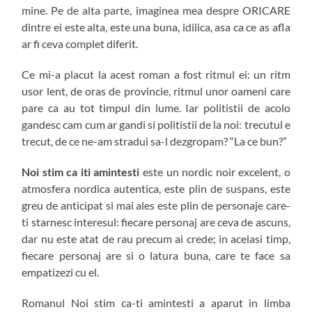
mine. Pe de alta parte, imaginea mea despre ORICARE
dintre ei este alta, este una buna, idilica, asa ca ce as afla
ar fi ceva complet diferit.
Ce mi-a placut la acest roman a fost ritmul ei: un ritm
usor lent, de oras de provincie, ritmul unor oameni care
pare ca au tot timpul din lume. Iar politistii de acolo
gandesc cam cum ar gandi si politistii de la noi: trecutul e
trecut, de ce ne-am stradui sa-l dezgropam? “La ce bun?”
Noi stim ca iti amintesti
este un nordic noir excelent, o
atmosfera nordica autentica, este plin de suspans, este
greu de anticipat si mai ales este plin de personaje care-
ti starnesc interesul: fiecare personaj are ceva de ascuns,
dar nu este atat de rau precum ai crede; in acelasi timp,
fiecare personaj are si o latura buna, care te face sa
empatizezi cu el.
Romanul Noi stim ca-ti amintesti a aparut in limba