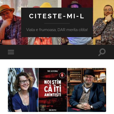
CITESTE-MI-L
Viata e frumoasa, DAR merita citita!
Toggle
Toggle
search
mobile
field
menu