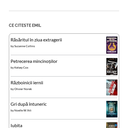
CE CITESTE EMIL
Răsăritul în ziua extragerii
by
Suzanne Collins
Petrecerea mincinoșilor
by
Kelsey Cox
Războinicii iernii
by
Olivier Norek
Gri după întuneric
by
Noelle W. Ihli
Iubita