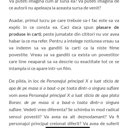
Va puteti imagina cum ar suna ea? Va puteti imagina de
ce autorii nu apeleaza la aceasta sursa de venit?
Asadar, primul lucru pe care trebuie sa-l fac este sa va
explic in ce consta ea. Caci daca spun
plasare de
produse in carti
, peste jumatate din cititori nu vor avea
habar la ce ma refer. Pentru a intelege notiunea vreau sa
va indemn sa va ganditi la carti ca la niste filme
povestite. Vreau sa va ganditi ca exista un povestitor
care tine neaparat sa va descrie cu exactitate tot ce se
intampla si ce apare intr-un film.
De pilda, in loc de
Personajul principal X a luat sticla de
apa de pe masa si a baut-o pe toata dintr-o singura suflare
vom avea
Personajul principal X a luat sticla de apa plata
Borsec de pe masa si a baut-o toata dintr-o singura
. Vedeti vreo diferenta? Se schimba in mod radical
suflare
sensul povestii? Va avea ea alt deznodamant? Va fi
personajul principal creionat diferit? Va avea de suferit