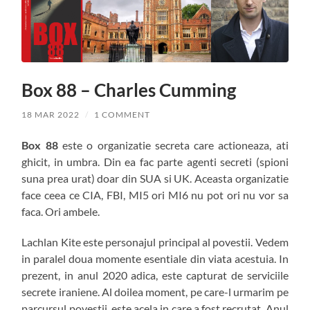
Box 88 – Charles Cumming
18 MAR 2022
/
1 COMMENT
Box 88
este o organizatie secreta care actioneaza, ati
ghicit, in umbra. Din ea fac parte agenti secreti (spioni
suna prea urat) doar din SUA si UK. Aceasta organizatie
face ceea ce CIA, FBI, MI5 ori MI6 nu pot ori nu vor sa
faca. Ori ambele.
Lachlan Kite este personajul principal al povestii. Vedem
in paralel doua momente esentiale din viata acestuia. In
prezent, in anul 2020 adica, este capturat de serviciile
secrete iraniene. Al doilea moment, pe care-l urmarim pe
parcursul povestii, este acela in care a fost recrutat. Anul