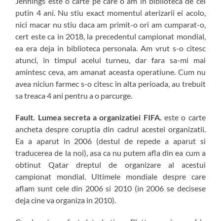
Jennings este o carte pe care o am in biblioteca de cel
putin 4 ani. Nu stiu exact momentul aterizarii ei acolo,
nici macar nu stiu daca am primit-o ori am cumparat-o,
cert este ca in 2018, la precedentul campionat mondial,
ea era deja in biblioteca personala. Am vrut s-o citesc
atunci, in timpul acelui turneu, dar fara sa-mi mai
amintesc ceva, am amanat aceasta operatiune. Cum nu
avea niciun farmec s-o citesc in alta perioada, au trebuit
sa treaca 4 ani pentru a o parcurge.
Fault. Lumea secreta a organizatiei FIFA.
este o carte
ancheta despre coruptia din cadrul acestei organizatii.
Ea a aparut in 2006 (destul de repede a aparut si
traducerea de la noi), asa ca nu putem afla din ea cum a
obtinut Qatar dreptul de organizare al acestui
campionat mondial. Ultimele mondiale despre care
aflam sunt cele din 2006 si 2010 (in 2006 se decisese
deja cine va organiza in 2010).