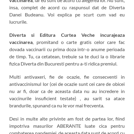
vaccinarea
, iar eu sunt de acord cu alegerea lor. Nu sunt,
insa, complet de acord cu raspunsul dat de Diverta
Danei Budeanu. Voi explica pe scurt cum vad eu
lucrurile.
Diverta si Editura Curtea Veche incurajeaza
vaccinarea
, promitand o carte gratis celor care fac
dovada vaccinarii cu prima doza intr-o anume perioada
de timp. Tu, ca cetatean, trebuie sa te duci la o librarie
fizica Diverta din Bucuresti pentru a-ti ridica premiul.
Multi antivaxeri, fie de ocazie, fie consecventi in
antivaccinismul lor (cei de ocazie sunt cei care de obicei
nu ar fi, doar ca de aceasta data nu au incredere in
vaccinurile insuficient testate) , au sarit sa atace
brandurile, spunand ca nu le vor mai frecventa.
Desi in multe alte privinte am fost de partea lor, fiind
impotriva masurilor ABERANTE luate cica pentru
combaterea pandemiei, de aceasta data sunt de acord cu