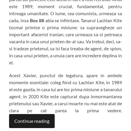
este 1989, moment crucial, fundamental, pentru
intreaga umanitate. O lume, cea comunista, urmeaza sa
cada, insa
Box 88
abia se infiintase. Tanarul Lachlan Kite
tocmai primise o prima misiune: sa supravegheze un
important afacerist iranian, care urmeaza sa-si petreaca
vacanta in casa unui prieten de-al sau. Va trebui, deci, sa-
si tradeze prietenul, sa isi faca treaba de agent, de spion,
in casa unui prieten, a unuia care are incredere deplina in
el.
Acest Xavier, punctul de legatura, apare in ambele
momente esentiale: coleg fiind cu Lachlan Kite, in 1989
el este gazda, in casa lui are loc prima misiune a tanarului
agent; in 2020 Kite este capturat dupa inmormantarea
prietenului sau Xavier, a carui moarte nu mai este atat de
clara pe cat parea la prima vedere.
Continue reading