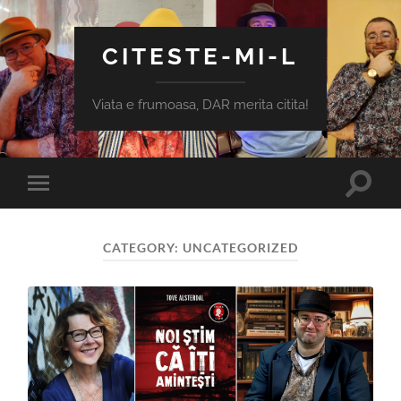
CITESTE-MI-L
Viata e frumoasa, DAR merita citita!
Toggle
Toggle
search
mobile
field
menu
CATEGORY:
UNCATEGORIZED