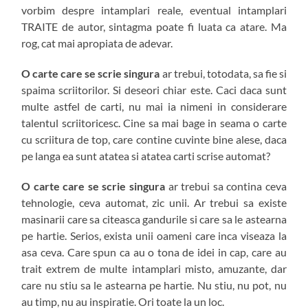
vorbim despre intamplari reale, eventual intamplari
TRAITE de autor, sintagma poate fi luata ca atare. Ma
rog, cat mai apropiata de adevar.
O carte care se scrie singura
ar trebui, totodata, sa fie si
spaima scriitorilor. Si deseori chiar este. Caci daca sunt
multe astfel de carti, nu mai ia nimeni in considerare
talentul scriitoricesc. Cine sa mai bage in seama o carte
cu scriitura de top, care contine cuvinte bine alese, daca
pe langa ea sunt atatea si atatea carti scrise automat?
O carte care se scrie singura
ar trebui sa contina ceva
tehnologie, ceva automat, zic unii. Ar trebui sa existe
masinarii care sa citeasca gandurile si care sa le astearna
pe hartie. Serios, exista unii oameni care inca viseaza la
asa ceva. Care spun ca au o tona de idei in cap, care au
trait extrem de multe intamplari misto, amuzante, dar
care nu stiu sa le astearna pe hartie. Nu stiu, nu pot, nu
au timp, nu au inspiratie. Ori toate la un loc.