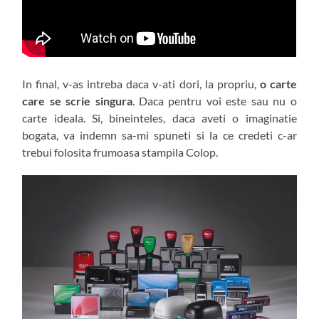
In final, v-as intreba daca v-ati dori, la propriu,
o carte
care se scrie singura
. Daca pentru voi este sau nu o
carte ideala. Si, bineinteles, daca aveti o imaginatie
bogata, va indemn sa-mi spuneti si la ce credeti c-ar
trebui folosita frumoasa stampila Colop.