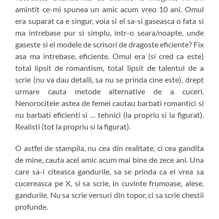
amintit ce-mi spunea un amic acum vreo 10 ani. Omul
era suparat ca e singur, voia si el sa-si gaseasca o fata si
ma intrebase pur si simplu, intr-o seara/noapte, unde
gaseste si el modele de scrisori de dragoste eficiente? Fix
asa ma intrebase, eficiente. Omul era (si cred ca este)
total lipsit de romantism, total lipsit de talentul de a
scrie (nu va dau detalii, sa nu se prinda cine este), drept
urmare cauta metode alternative de a cuceri.
Nenorocitele astea de femei cautau barbati romantici si
nu barbati eficienti si … tehnici (la propriu si la figurat).
Realisti (tot la propriu si la figurat).
O astfel de stampila, nu cea din realitate, ci cea gandita
de mine, cauta acel amic acum mai bine de zece ani. Una
care sa-i citeasca gandurile, sa se prinda ca el vrea sa
cucereasca pe X, si sa scrie, in cuvinte frumoase, alese,
gandurile. Nu sa scrie versuri din topor, ci sa scrie chestii
profunde.