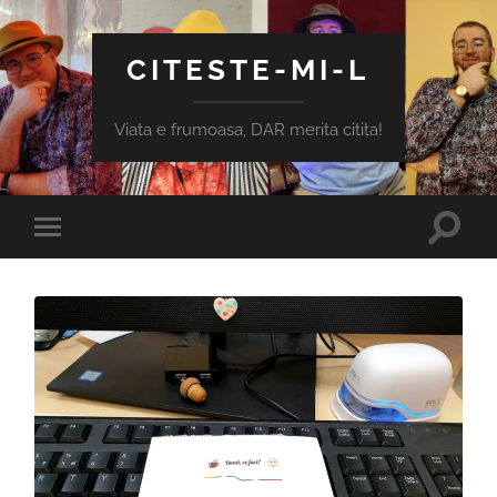
CITESTE-MI-L
Viata e frumoasa, DAR merita citita!
Toggle
Toggle
search
mobile
field
menu