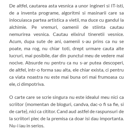
De altfel, cautarea asta vesnica a unor ingineri si IT-isti,
de a inventa programe, algoritmi si masinarii care sa
inlocuiasca partea artistica a vietii, ma duce cu gandul la
alchimie. Pe vremuri, oamenii de stiinta cautau
nemurirea vesnica. Cautau elixirul tineretii vesnice.
Acum, dupa sute de ani, oamenii s-au prins ca nu se
poate, ma rog, nu chiar toti, drept urmare cauta alte
lucruri, mai posibile, dar din punctul meu de vedere mai
nocive. Absurde nu pentru ca nu s-ar putea descoperi,
de altfel, intr-o forma sau alta, ele chiar exista, ci pentru
ca viata noastra nu este mai buna ori mai frumoasa cu
ele, ci dimpotriva.
O carte care se scrie singura nu este idealul meu nici ca
scriitor (momentan de bloguri, candva, dac-o fi sa fie, si
de carte), nici ca cititor. Cand aud astfel de raspunsuri de
la scriitori plec de la premisa ca doar isi dau importanta.
Nu-i iau in serios.