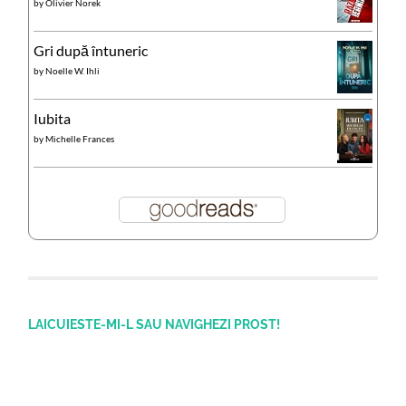
by
Olivier Norek
Gri după întuneric
by
Noelle W. Ihli
Iubita
by
Michelle Frances
LAICUIESTE-MI-L SAU NAVIGHEZI PROST!