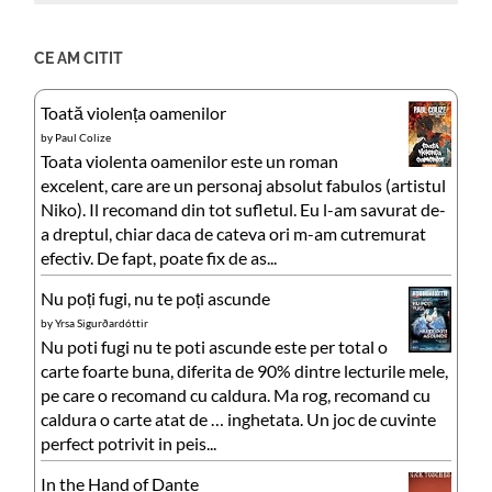
CE AM CITIT
Toată violența oamenilor
by
Paul Colize
Toata violenta oamenilor este un roman
excelent, care are un personaj absolut fabulos (artistul
Niko). Il recomand din tot sufletul. Eu l-am savurat de-
a dreptul, chiar daca de cateva ori m-am cutremurat
efectiv. De fapt, poate fix de as...
Nu poți fugi, nu te poți ascunde
by
Yrsa Sigurðardóttir
Nu poti fugi nu te poti ascunde este per total o
carte foarte buna, diferita de 90% dintre lecturile mele,
pe care o recomand cu caldura. Ma rog, recomand cu
caldura o carte atat de … inghetata. Un joc de cuvinte
perfect potrivit in peis...
In the Hand of Dante