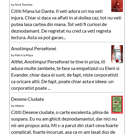
by
Nick Tosches
Cititi Mana lui Dante. Il veti adora ori ma veti
injura. Chiar si daca va aflati in al doilea caz, tot nu veti
putea lasa cartea din mana. Tot veti fi curiosi de
deznodamant. De regretat nu cred ca veti regreta
lectura. Asta va pot garan...
Anotimpul Persefonei
by
Patricia Popa
Altfel, Anotimpul Persefonei te tine in priza, iti
aduce multe zambete, te face sa empatizezi cu Eleni si
Evander, chiar daca ei sunt, de fapt, niste corporatisti
ca oricare altii. De fapt, poate chiar asta e ideea: un
corporatist poate ...
Desene Ciudate
by
Uketsu
Cititi Desene ciudate, o carte excelenta, plina de
suspans. Eu nu am ghicit deznodamantul, dar nici nu
mi-am propus asta. Mi s-a parut din start ceva foarte
complicat, foarte incurcat, asa ca m-am lasat dus de