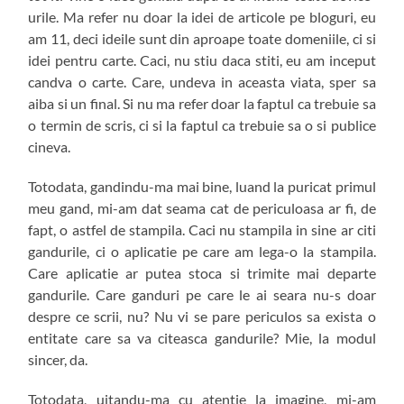
urile. Ma refer nu doar la idei de articole pe bloguri, eu
am 11, deci ideile sunt din aproape toate domeniile, ci si
idei pentru carte. Caci, nu stiu daca stiti, eu am inceput
candva o carte. Care, undeva in aceasta viata, sper sa
aiba si un final. Si nu ma refer doar la faptul ca trebuie sa
o termin de scris, ci si la faptul ca trebuie sa o si publice
cineva.
Totodata, gandindu-ma mai bine, luand la puricat primul
meu gand, mi-am dat seama cat de periculoasa ar fi, de
fapt, o astfel de stampila. Caci nu stampila in sine ar citi
gandurile, ci o aplicatie pe care am lega-o la stampila.
Care aplicatie ar putea stoca si trimite mai departe
gandurile. Care ganduri pe care le ai seara nu-s doar
despre ce scrii, nu? Nu vi se pare periculos sa exista o
entitate care sa va citeasca gandurile? Mie, la modul
sincer, da.
Totodata, uitandu-ma cu atentie la imagine, mi-am