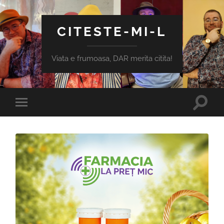
CITESTE-MI-L
Viata e frumoasa, DAR merita citita!
Toggle
Toggle
search
mobile
field
menu