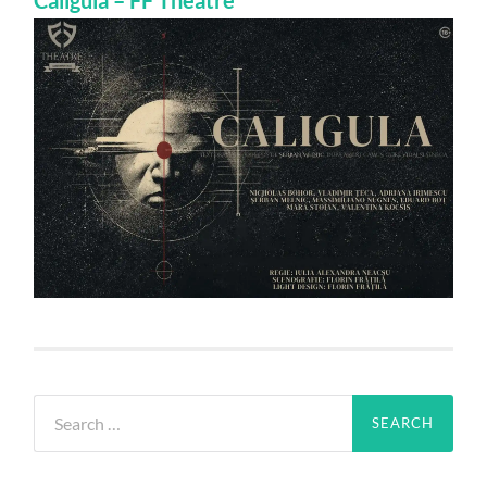
Caligula – FF Theatre
Search
for: