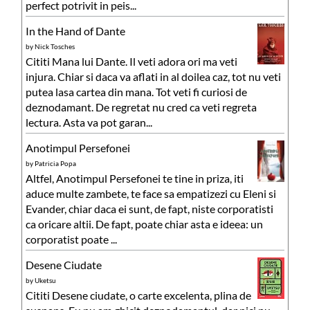
perfect potrivit in peis...
In the Hand of Dante
by
Nick Tosches
Cititi Mana lui Dante. Il veti adora ori ma veti
injura. Chiar si daca va aflati in al doilea caz, tot nu veti
putea lasa cartea din mana. Tot veti fi curiosi de
deznodamant. De regretat nu cred ca veti regreta
lectura. Asta va pot garan...
Anotimpul Persefonei
by
Patricia Popa
Altfel, Anotimpul Persefonei te tine in priza, iti
aduce multe zambete, te face sa empatizezi cu Eleni si
Evander, chiar daca ei sunt, de fapt, niste corporatisti
ca oricare altii. De fapt, poate chiar asta e ideea: un
corporatist poate ...
Desene Ciudate
by
Uketsu
Cititi Desene ciudate, o carte excelenta, plina de