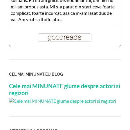
suspans. Eu nu am ghicit deznodamantul, dar nici nu
mi-am propus asta. Mi s-a parut din start ceva foarte
complicat, foarte incurcat, asa ca m-am lasat dus de
val. Am vrut sa il aflu atu...
CEL MAI MINUNAT.EU BLOG
Cele mai MINUNATE glume despre actori si
regizori