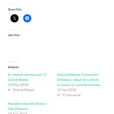
Share this:
Like this:
Related
Eu impotriva mea (vol 1) –
Ioana Ishikawa Constantin:
Daniel Botea
Eminescu văzut de o elevă
10 May 2018
la liceul ce-i poartă numele
In "Daniel Botea"
15 Jan 2018
In "15 Ianuarie"
Numele meu este Anton –
Geo Dinescu
19 Sep 2019