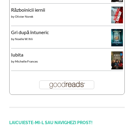
Războinicii iernii
by
Olivier Norek
Gri după întuneric
by
Noelle W. Ihli
Iubita
by
Michelle Frances
LAICUIESTE-MI-L SAU NAVIGHEZI PROST!