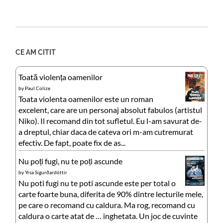
CE AM CITIT
Toată violența oamenilor
by
Paul Colize
Toata violenta oamenilor este un roman
excelent, care are un personaj absolut fabulos (artistul
Niko). Il recomand din tot sufletul. Eu l-am savurat de-
a dreptul, chiar daca de cateva ori m-am cutremurat
efectiv. De fapt, poate fix de as...
Nu poți fugi, nu te poți ascunde
by
Yrsa Sigurðardóttir
Nu poti fugi nu te poti ascunde este per total o
carte foarte buna, diferita de 90% dintre lecturile mele,
pe care o recomand cu caldura. Ma rog, recomand cu
caldura o carte atat de … inghetata. Un joc de cuvinte