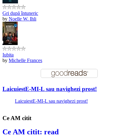
Gri după întuneric
by
Noelle W. Ihli
Iubita
by
Michelle Frances
LaicuiestE-MI-L sau navighezi prost!
LaicuiestE-MI-L sau navighezi prost!
Ce AM citit
Ce AM citit: read