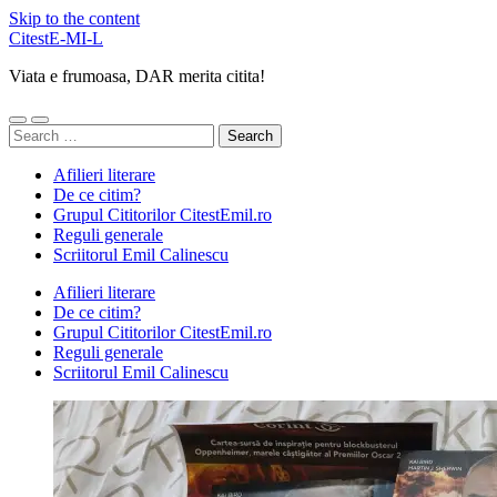
Skip to the content
CitestE-MI-L
Viata e frumoasa, DAR merita citita!
Toggle
Toggle
Search
mobile
search
for:
menu
field
Afilieri literare
De ce citim?
Grupul Cititorilor CitestEmil.ro
Reguli generale
Scriitorul Emil Calinescu
Afilieri literare
De ce citim?
Grupul Cititorilor CitestEmil.ro
Reguli generale
Scriitorul Emil Calinescu