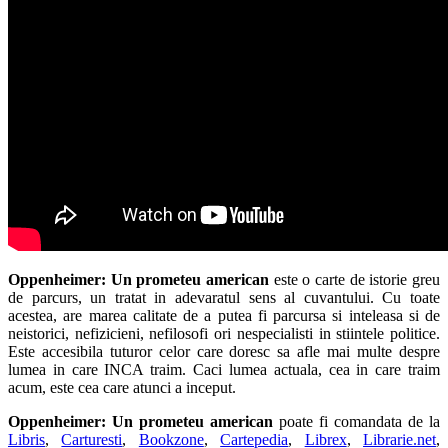
Oppenheimer: Un prometeu american
este o carte de istorie greu
de parcurs, un tratat in adevaratul sens al cuvantului. Cu toate
acestea, are marea calitate de a putea fi parcursa si inteleasa si de
neistorici, nefizicieni, nefilosofi ori nespecialisti in stiintele politice.
Este accesibila tuturor celor care doresc sa afle mai multe despre
lumea in care INCA traim. Caci lumea actuala, cea in care traim
acum, este cea care atunci a inceput.
Oppenheimer: Un prometeu american
poate fi comandata de la
Libris
,
Carturesti
,
Bookzone
,
Cartepedia
,
Librex
,
Librarie.net
,