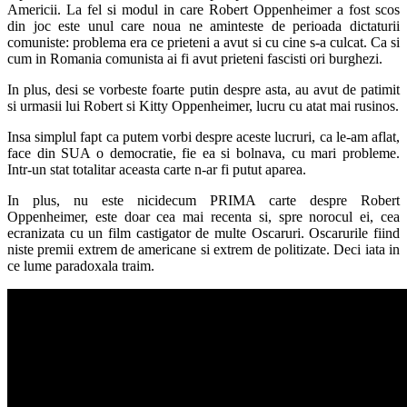
Americii. La fel si modul in care Robert Oppenheimer a fost scos
din joc este unul care noua ne aminteste de perioada dictaturii
comuniste: problema era ce prieteni a avut si cu cine s-a culcat. Ca si
cum in Romania comunista ai fi avut prieteni fascisti ori burghezi.
In plus, desi se vorbeste foarte putin despre asta, au avut de patimit
si urmasii lui Robert si Kitty Oppenheimer, lucru cu atat mai rusinos.
Insa simplul fapt ca putem vorbi despre aceste lucruri, ca le-am aflat,
face din SUA o democratie, fie ea si bolnava, cu mari probleme.
Intr-un stat totalitar aceasta carte n-ar fi putut aparea.
In plus, nu este nicidecum PRIMA carte despre Robert
Oppenheimer, este doar cea mai recenta si, spre norocul ei, cea
ecranizata cu un film castigator de multe Oscaruri. Oscarurile fiind
niste premii extrem de americane si extrem de politizate. Deci iata in
ce lume paradoxala traim.