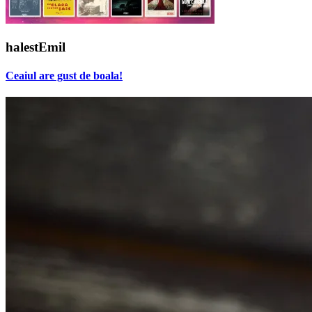
halestEmil
Ceaiul are gust de boala!