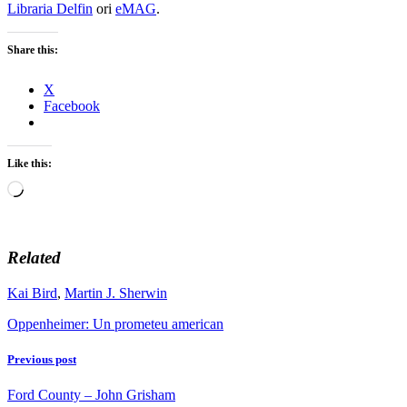
Libraria Delfin
ori
eMAG
.
Share this:
X
Facebook
Like this:
Loading…
Related
Kai Bird
,
Martin J. Sherwin
Oppenheimer: Un prometeu american
Previous post
Ford County – John Grisham