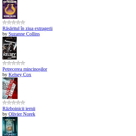
Răsăritul în ziua extragerii
by
Suzanne Collins
Petrecerea mincinoșilor
by
Kelsey Cox
Războinicii iernii
by
Olivier Norek