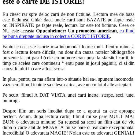
este o carte DE ISTORIE!
Eu citesc rar spre deloc carti de non-fictiune. Lectura mea de baza
este fictiunea. Chiar daca unele carti sunt BAZATE pe fapte reale
ori INSPIRATE pe fapte reale, lectura lor este tot fictiune. Ceea ce
NU este aceasta
Oppenheimer: Un prometeu american
,
ea fiind
pe buna dreptate inclusa in colectia CORINT ISTORIE
.
Faptul ca ea este istorie m-a incomodat foarte mult. Pentru mine, a
fost o lectura foarte dificila, nu doar din cauza notelor bibliografice
prezente la tot pasul (cele cu numere erau puse la sfarsitul cartii, in
timp ce acelea care contineau * erau puse in josul paginii), ci si din
cauza felului in care a fost scrisa.
In plus, pentru ca ma aflam intr-o situatie hai sa-i spunem incomoda,
vazusem filmul inainte sa citesc cartea, aveam cu totul alte asteptari.
Pe scurt, filmul A DAT VIATA unei carti inerte, sterpe, seci, unei
buturugi.
Despre film am scris imediat dupa ce a aparut ca este aproape
perfect. Acum, dupa lectura cartii, filmul mi se pare MULT MAI
BUN: o adevarata minune! Sa reusesti sa scoti un film atat de viu
dupa o carte atat de MOARTA mi se pare o realizare exceptionala.
Incredibila! O adevarata MAGIE! Nolan este cu adevarat GENIAL!