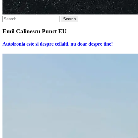
Search
for:
Emil Calinescu Punct EU
Autoironia este si despre ceilalti, nu doar despre tine!