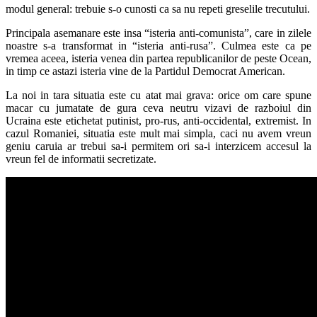
modul general: trebuie s-o cunosti ca sa nu repeti greselile trecutului.
Principala asemanare este insa “isteria anti-comunista”, care in zilele
noastre s-a transformat in “isteria anti-rusa”. Culmea este ca pe
vremea aceea, isteria venea din partea republicanilor de peste Ocean,
in timp ce astazi isteria vine de la Partidul Democrat American.
La noi in tara situatia este cu atat mai grava: orice om care spune
macar cu jumatate de gura ceva neutru vizavi de razboiul din
Ucraina este etichetat putinist, pro-rus, anti-occidental, extremist. In
cazul Romaniei, situatia este mult mai simpla, caci nu avem vreun
geniu caruia ar trebui sa-i permitem ori sa-i interzicem accesul la
vreun fel de informatii secretizate.