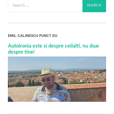
Search
for:
EMIL CALINESCU PUNCT EU
Autoironia este si despre ceilalti, nu doar
despre tine!