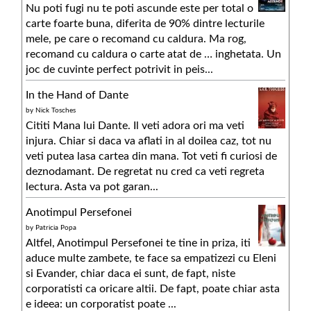
Nu poti fugi nu te poti ascunde este per total o
carte foarte buna, diferita de 90% dintre lecturile
mele, pe care o recomand cu caldura. Ma rog,
recomand cu caldura o carte atat de … inghetata. Un
joc de cuvinte perfect potrivit in peis...
In the Hand of Dante
by
Nick Tosches
Cititi Mana lui Dante. Il veti adora ori ma veti
injura. Chiar si daca va aflati in al doilea caz, tot nu
veti putea lasa cartea din mana. Tot veti fi curiosi de
deznodamant. De regretat nu cred ca veti regreta
lectura. Asta va pot garan...
Anotimpul Persefonei
by
Patricia Popa
Altfel, Anotimpul Persefonei te tine in priza, iti
aduce multe zambete, te face sa empatizezi cu Eleni
si Evander, chiar daca ei sunt, de fapt, niste
corporatisti ca oricare altii. De fapt, poate chiar asta
e ideea: un corporatist poate ...