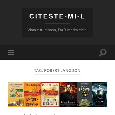
CITESTE-MI-L
Viata e frumoasa, DAR merita citita!
Toggle
Toggle
search
mobile
field
menu
TAG:
ROBERT LANGDON