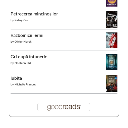
Petrecerea mincinoșilor
by
Kelsey Cox
Războinicii iernii
by
Olivier Norek
Gri după întuneric
by
Noelle W. Ihli
Iubita
by
Michelle Frances