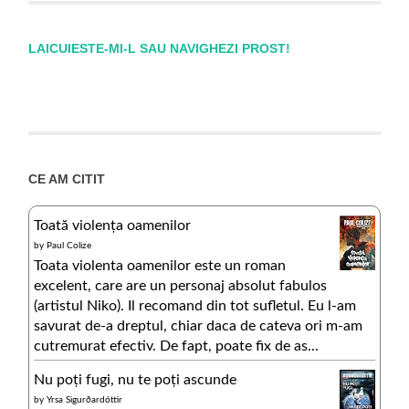
LAICUIESTE-MI-L SAU NAVIGHEZI PROST!
CE AM CITIT
Toată violența oamenilor
by
Paul Colize
Toata violenta oamenilor este un roman
excelent, care are un personaj absolut fabulos
(artistul Niko). Il recomand din tot sufletul. Eu l-am
savurat de-a dreptul, chiar daca de cateva ori m-am
cutremurat efectiv. De fapt, poate fix de as...
Nu poți fugi, nu te poți ascunde
by
Yrsa Sigurðardóttir