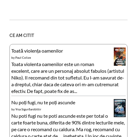
CE AM CITIT
Toată violența oamenilor
by
Paul Colize
Toata violenta oamenilor este un roman
excelent, care are un personaj absolut fabulos (artistul
Niko). Il recomand din tot sufletul. Eu l-am savurat de-
a dreptul, chiar daca de cateva ori m-am cutremurat
efectiv. De fapt, poate fix de as...
Nu poți fugi, nu te poți ascunde
by
Yrsa Sigurðardóttir
Nu poti fugi nu te poti ascunde este per total o
carte foarte buna, diferita de 90% dintre lecturile mele,
pe care o recomand cu caldura. Ma rog, recomand cu
caldura o carte atat de … inghetata. Un joc de cuvinte