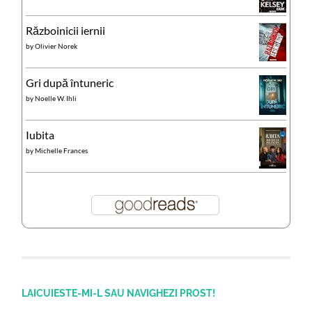
Războinicii iernii
by
Olivier Norek
Gri după întuneric
by
Noelle W. Ihli
Iubita
by
Michelle Frances
LAICUIESTE-MI-L SAU NAVIGHEZI PROST!