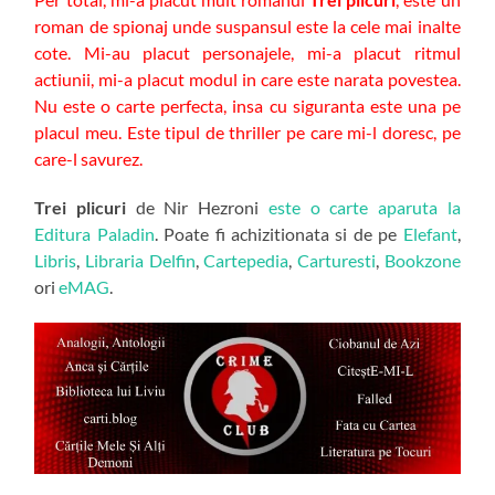
roman de spionaj unde suspansul este la cele mai inalte
cote. Mi-au placut personajele, mi-a placut ritmul
actiunii, mi-a placut modul in care este narata povestea.
Nu este o carte perfecta, insa cu siguranta este una pe
placul meu. Este tipul de thriller pe care mi-l doresc, pe
care-l savurez.
Trei plicuri
de Nir Hezroni
este o carte aparuta la
Editura Paladin
. Poate fi achizitionata si de pe
Elefant
,
Libris
,
Libraria Delfin
,
Cartepedia
,
Carturesti
,
Bookzone
ori
eMAG
.