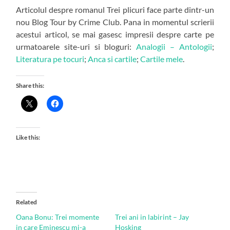
Articolul despre romanul Trei plicuri face parte dintr-un
nou Blog Tour by Crime Club. Pana in momentul scrierii
acestui articol, se mai gasesc impresii despre carte pe
urmatoarele site-uri si bloguri:
Analogii – Antologii
;
Literatura pe tocuri
;
Anca si cartile
;
Cartile mele
.
Share this:
Like this:
Related
Oana Bonu: Trei momente
Trei ani in labirint – Jay
in care Eminescu mi-a
Hosking