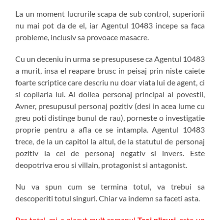
La un moment lucrurile scapa de sub control, superiorii
nu mai pot da de el, iar Agentul 10483 incepe sa faca
probleme, inclusiv sa provoace masacre.
Cu un deceniu in urma se presupusese ca Agentul 10483
a murit, insa el reapare brusc in peisaj prin niste caiete
foarte scriptice care descriu nu doar viata lui de agent, ci
si copilaria lui. Al doilea personaj principal al povestii,
Avner, presupusul personaj pozitiv (desi in acea lume cu
greu poti distinge bunul de rau), porneste o investigatie
proprie pentru a afla ce se intampla. Agentul 10483
trece, de la un capitol la altul, de la statutul de personaj
pozitiv la cel de personaj negativ si invers. Este
deopotriva erou si villain, protagonist si antagonist.
Nu va spun cum se termina totul, va trebui sa
descoperiti totul singuri. Chiar va indemn sa faceti asta.
Per total, mi-a placut mult romanul
Trei plicuri
, este un