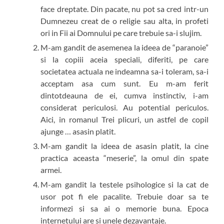
face dreptate. Din pacate, nu pot sa cred intr-un
Dumnezeu creat de o religie sau alta, in profeti
ori in Fii ai Domnului pe care trebuie sa-i slujim.
M-am gandit de asemenea la ideea de “paranoie”
si la copiii aceia speciali, diferiti, pe care
societatea actuala ne indeamna sa-i toleram, sa-i
acceptam asa cum sunt. Eu m-am ferit
dintotdeauna de ei, cumva instinctiv, i-am
considerat periculosi. Au potential periculos.
Aici, in romanul Trei plicuri, un astfel de copil
ajunge … asasin platit.
M-am gandit la ideea de asasin platit, la cine
practica aceasta “meserie”, la omul din spate
armei.
M-am gandit la testele psihologice si la cat de
usor pot fi ele pacalite. Trebuie doar sa te
informezi si sa ai o memorie buna. Epoca
internetului are si unele dezavantaje.