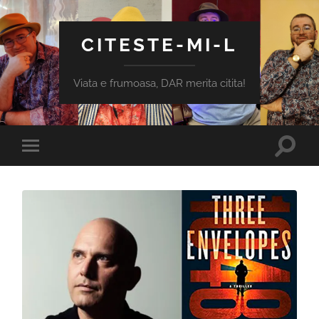
CITESTE-MI-L
Viata e frumoasa, DAR merita citita!
Toggle
Toggle
search
mobile
field
menu