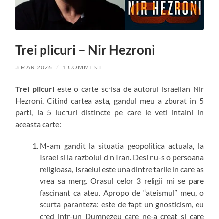
Trei plicuri – Nir Hezroni
3 MAR 2026
/
1 COMMENT
Trei plicuri
este o carte scrisa de autorul israelian Nir
Hezroni. Citind cartea asta, gandul meu a zburat in 5
parti, la 5 lucruri distincte pe care le veti intalni in
aceasta carte:
M-am gandit la situatia geopolitica actuala, la
Israel si la razboiul din Iran. Desi nu-s o persoana
religioasa, Israelul este una dintre tarile in care as
vrea sa merg. Orasul celor 3 religii mi se pare
fascinant ca ateu. Apropo de “ateismul” meu, o
scurta paranteza: este de fapt un gnosticism, eu
cred intr-un Dumnezeu care ne-a creat si care