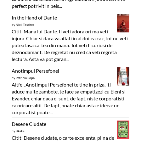
perfect potrivit in peis...
In the Hand of Dante
by
Nick Tosches
Cititi Mana lui Dante. Il veti adora ori ma veti
injura. Chiar si daca va aflati in al doilea caz, tot nu veti
putea lasa cartea din mana. Tot veti fi curiosi de
deznodamant. De regretat nu cred ca veti regreta
lectura. Asta va pot garan...
Anotimpul Persefonei
by
Patricia Popa
Altfel, Anotimpul Persefonei te tine in priza, iti
aduce multe zambete, te face sa empatizezi cu Eleni si
Evander, chiar daca ei sunt, de fapt, niste corporatisti
ca oricare altii. De fapt, poate chiar asta e ideea: un
corporatist poate ...
Desene Ciudate
by
Uketsu
Cititi Desene ciudate, o carte excelenta, plina de