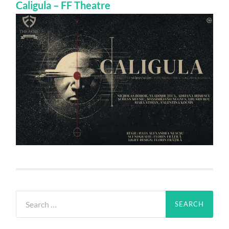
Caligula – FF Theatre
Search
for: