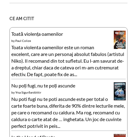
CE AM CITIT
Toată violența oamenilor
by
Paul Colize
Toata violenta oamenilor este un roman
excelent, care are un personaj absolut fabulos (artistul
Niko). Il recomand din tot sufletul. Eu l-am savurat de-
a dreptul, chiar daca de cateva ori m-am cutremurat
efectiv. De fapt, poate fix de as...
Nu poți fugi, nu te poți ascunde
by
Yrsa Sigurðardóttir
Nu poti fugi nu te poti ascunde este per total o
carte foarte buna, diferita de 90% dintre lecturile mele,
pe care o recomand cu caldura. Ma rog, recomand cu
caldura o carte atat de … inghetata. Un joc de cuvinte
perfect potrivit in peis...