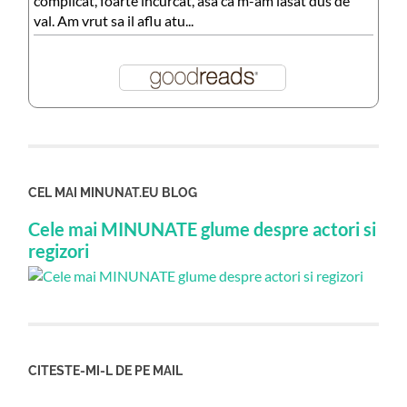
complicat, foarte incurcat, asa ca m-am lasat dus de
val. Am vrut sa il aflu atu...
CEL MAI MINUNAT.EU BLOG
Cele mai MINUNATE glume despre actori si
regizori
CITESTE-MI-L DE PE MAIL