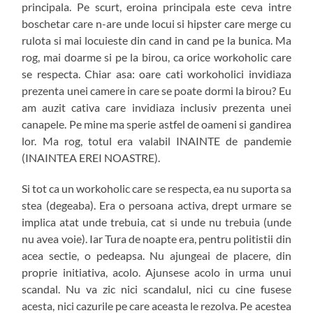
principala. Pe scurt, eroina principala este ceva intre
boschetar care n-are unde locui si hipster care merge cu
rulota si mai locuieste din cand in cand pe la bunica. Ma
rog, mai doarme si pe la birou, ca orice workoholic care
se respecta. Chiar asa: oare cati workoholici invidiaza
prezenta unei camere in care se poate dormi la birou? Eu
am auzit cativa care invidiaza inclusiv prezenta unei
canapele. Pe mine ma sperie astfel de oameni si gandirea
lor. Ma rog, totul era valabil INAINTE de pandemie
(INAINTEA EREI NOASTRE).
Si tot ca un workoholic care se respecta, ea nu suporta sa
stea (degeaba). Era o persoana activa, drept urmare se
implica atat unde trebuia, cat si unde nu trebuia (unde
nu avea voie). Iar Tura de noapte era, pentru politistii din
acea sectie, o pedeapsa. Nu ajungeai de placere, din
proprie initiativa, acolo. Ajunsese acolo in urma unui
scandal. Nu va zic nici scandalul, nici cu cine fusese
acesta, nici cazurile pe care aceasta le rezolva. Pe acestea