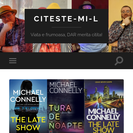
CITESTE-MI-L
Viata e frumoasa, DAR merita citita!
Toggle
Toggle
search
mobile
field
menu