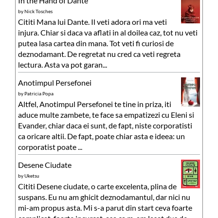
In the Hand of Dante
by
Nick Tosches
Cititi Mana lui Dante. Il veti adora ori ma veti
injura. Chiar si daca va aflati in al doilea caz, tot nu veti
putea lasa cartea din mana. Tot veti fi curiosi de
deznodamant. De regretat nu cred ca veti regreta
lectura. Asta va pot garan...
Anotimpul Persefonei
by
Patricia Popa
Altfel, Anotimpul Persefonei te tine in priza, iti
aduce multe zambete, te face sa empatizezi cu Eleni si
Evander, chiar daca ei sunt, de fapt, niste corporatisti
ca oricare altii. De fapt, poate chiar asta e ideea: un
corporatist poate ...
Desene Ciudate
by
Uketsu
Cititi Desene ciudate, o carte excelenta, plina de
suspans. Eu nu am ghicit deznodamantul, dar nici nu
mi-am propus asta. Mi s-a parut din start ceva foarte