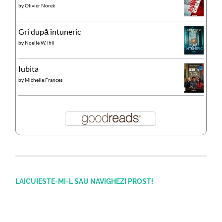
by
Olivier Norek
Gri după întuneric
by
Noelle W. Ihli
Iubita
by
Michelle Frances
LAICUIESTE-MI-L SAU NAVIGHEZI PROST!