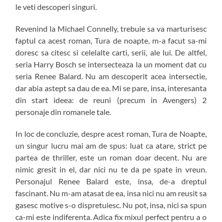
le veti descoperi singuri.
Revenind la Michael Connelly, trebuie sa va marturisesc
faptul ca acest roman, Tura de noapte, m-a facut sa-mi
doresc sa citesc si celelalte carti, serii, ale lui. De altfel,
seria Harry Bosch se intersecteaza la un moment dat cu
seria Renee Balard. Nu am descoperit acea intersectie,
dar abia astept sa dau de ea. Mi se pare, insa, interesanta
din start ideea: de reuni (precum in Avengers) 2
personaje din romanele tale.
In loc de concluzie, despre acest roman, Tura de Noapte,
un singur lucru mai am de spus: luat ca atare, strict pe
partea de thriller, este un roman doar decent. Nu are
nimic gresit in el, dar nici nu te da pe spate in vreun.
Personajul Renee Balard este, insa, de-a dreptul
fascinant. Nu m-am atasat de ea, insa nici nu am reusit sa
gasesc motive s-o dispretuiesc. Nu pot, insa, nici sa spun
ca-mi este indiferenta. Adica fix mixul perfect pentru a o