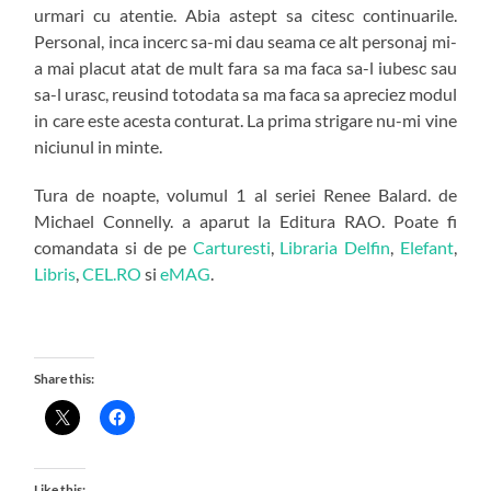
urmari cu atentie. Abia astept sa citesc continuarile.
Personal, inca incerc sa-mi dau seama ce alt personaj mi-
a mai placut atat de mult fara sa ma faca sa-l iubesc sau
sa-l urasc, reusind totodata sa ma faca sa apreciez modul
in care este acesta conturat. La prima strigare nu-mi vine
niciunul in minte.
Tura de noapte, volumul 1 al seriei Renee Balard. de
Michael Connelly. a aparut la Editura RAO. Poate fi
comandata si de pe
Carturesti
,
Libraria Delfin
,
Elefant
,
Libris
,
CEL.RO
si
eMAG
.
Share this:
Like this: