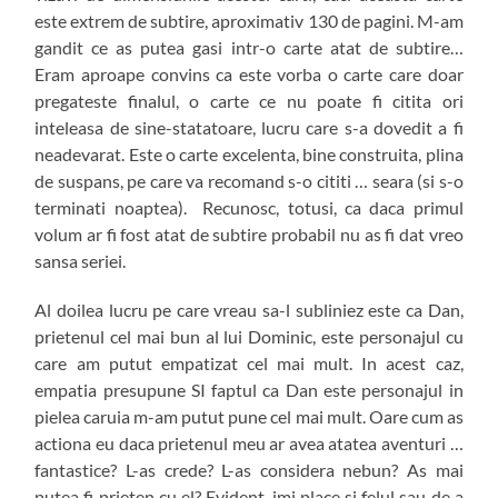
este extrem de subtire, aproximativ 130 de pagini. M-am
gandit ce as putea gasi intr-o carte atat de subtire…
Eram aproape convins ca este vorba o carte care doar
pregateste finalul, o carte ce nu poate fi citita ori
inteleasa de sine-statatoare, lucru care s-a dovedit a fi
neadevarat. Este o carte excelenta, bine construita, plina
de suspans, pe care va recomand s-o cititi … seara (si s-o
terminati noaptea). Recunosc, totusi, ca daca primul
volum ar fi fost atat de subtire probabil nu as fi dat vreo
sansa seriei.
Al doilea lucru pe care vreau sa-l subliniez este ca Dan,
prietenul cel mai bun al lui Dominic, este personajul cu
care am putut empatizat cel mai mult. In acest caz,
empatia presupune SI faptul ca Dan este personajul in
pielea caruia m-am putut pune cel mai mult. Oare cum as
actiona eu daca prietenul meu ar avea atatea aventuri …
fantastice? L-as crede? L-as considera nebun? As mai
putea fi prieten cu el? Evident, imi place si felul sau de a