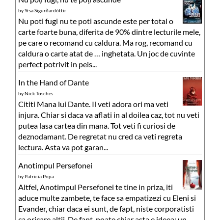
by
Yrsa Sigurðardóttir
Nu poti fugi nu te poti ascunde este per total o
carte foarte buna, diferita de 90% dintre lecturile mele,
pe care o recomand cu caldura. Ma rog, recomand cu
caldura o carte atat de … inghetata. Un joc de cuvinte
perfect potrivit in peis...
In the Hand of Dante
by
Nick Tosches
Cititi Mana lui Dante. Il veti adora ori ma veti
injura. Chiar si daca va aflati in al doilea caz, tot nu veti
putea lasa cartea din mana. Tot veti fi curiosi de
deznodamant. De regretat nu cred ca veti regreta
lectura. Asta va pot garan...
Anotimpul Persefonei
by
Patricia Popa
Altfel, Anotimpul Persefonei te tine in priza, iti
aduce multe zambete, te face sa empatizezi cu Eleni si
Evander, chiar daca ei sunt, de fapt, niste corporatisti
ca oricare altii. De fapt, poate chiar asta e ideea: un