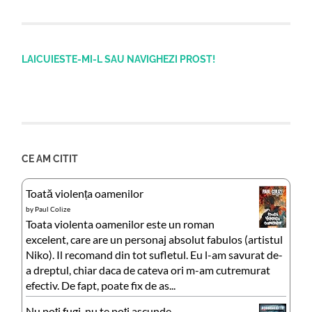
LAICUIESTE-MI-L SAU NAVIGHEZI PROST!
CE AM CITIT
Toată violența oamenilor
by
Paul Colize
Toata violenta oamenilor este un roman
excelent, care are un personaj absolut fabulos (artistul
Niko). Il recomand din tot sufletul. Eu l-am savurat de-
a dreptul, chiar daca de cateva ori m-am cutremurat
efectiv. De fapt, poate fix de as...
Nu poți fugi, nu te poți ascunde