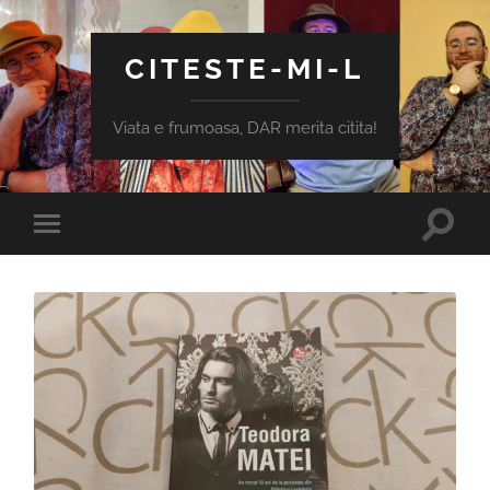
CITESTE-MI-L
Viata e frumoasa, DAR merita citita!
Toggle
Toggle
search
mobile
field
menu