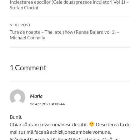
Inclestarea epocilor (Cele douasprezece incuietori Vol 1) –
Stefan Ciocioi
NEXT POST
Tura de noapte – The late show (Renee Balard vol 1) –
Michael Connelly
1 Comment
Maria
26 Apr 2021 at 08:44
Bună,
Chiar căutam ceva românesc de citit.
Descrierea ta de
mai sus mă face să achiziţionez ambele vomune,
Stăpânul Castelului şi Poveştile Castelului. O să-mi