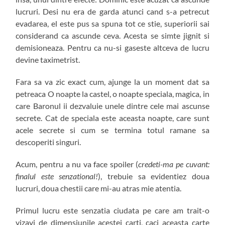
lucruri. Desi nu era de garda atunci cand s-a petrecut
evadarea, el este pus sa spuna tot ce stie, superiorii sai
considerand ca ascunde ceva. Acesta se simte jignit si
demisioneaza. Pentru ca nu-si gaseste altceva de lucru
devine taximetrist.
Fara sa va zic exact cum, ajunge la un moment dat sa
petreaca O noapte la castel, o noapte speciala, magica, in
care Baronul ii dezvaluie unele dintre cele mai ascunse
secrete. Cat de speciala este aceasta noapte, care sunt
acele secrete si cum se termina totul ramane sa
descoperiti singuri.
Acum, pentru a nu va face spoiler (
credeti-ma pe cuvant:
finalul este senzational!
), trebuie sa evidentiez doua
lucruri, doua chestii care mi-au atras mie atentia.
Primul lucru este senzatia ciudata pe care am trait-o
vizavi de dimensiunile acestei carti, caci aceasta carte