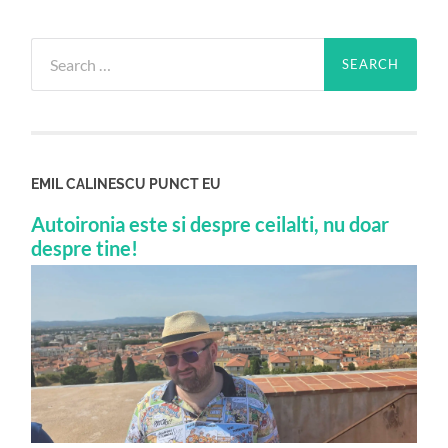
Search
for:
EMIL CALINESCU PUNCT EU
Autoironia este si despre ceilalti, nu doar
despre tine!