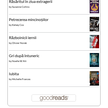
Răsăritul în ziua extragerii
by
Suzanne Collins
Petrecerea mincinoșilor
by
Kelsey Cox
Războinicii iernii
by
Olivier Norek
Gri după întuneric
by
Noelle W. Ihli
Iubita
by
Michelle Frances