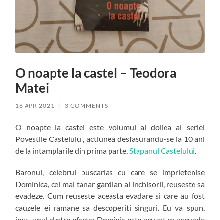
O noapte la castel – Teodora
Matei
16 APR 2021
/
3 COMMENTS
O noapte la castel este volumul al doilea al seriei
Povestile Castelului, actiunea desfasurandu-se la 10 ani
de la intamplarile din prima parte,
Stapanul Castelului
.
Baronul, celebrul puscarias cu care se imprietenise
Dominica, cel mai tanar gardian al inchisorii, reuseste sa
evadeze. Cum reuseste aceasta evadare si care au fost
cauzele ei ramane sa descoperiti singuri. Eu va spun,
insa, unul dintre efecte: Dominic este acuzat ca ascunde