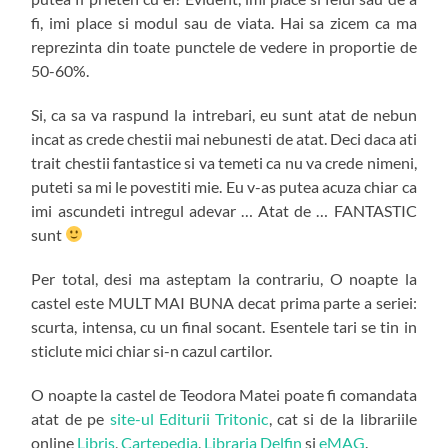
fi, imi place si modul sau de viata. Hai sa zicem ca ma
reprezinta din toate punctele de vedere in proportie de
50-60%.
Si, ca sa va raspund la intrebari, eu sunt atat de nebun
incat as crede chestii mai nebunesti de atat. Deci daca ati
trait chestii fantastice si va temeti ca nu va crede nimeni,
puteti sa mi le povestiti mie. Eu v-as putea acuza chiar ca
imi ascundeti intregul adevar … Atat de … FANTASTIC
sunt
Per total, desi ma asteptam la contrariu, O noapte la
castel este MULT MAI BUNA decat prima parte a seriei:
scurta, intensa, cu un final socant. Esentele tari se tin in
sticlute mici chiar si-n cazul cartilor.
O noapte la castel de Teodora Matei poate fi comandata
atat de pe
site-ul Editurii Tritonic
, cat si de la librariile
online
Libris
,
Cartepedia
,
Libraria Delfin
si
eMAG
.