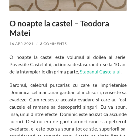
O noapte la castel – Teodora
Matei
16 APR 2021
/
3 COMMENTS
O noapte la castel este volumul al doilea al seriei
Povestile Castelului, actiunea desfasurandu-se la 10 ani
de la intamplarile din prima parte,
Stapanul Castelului
.
Baronul, celebrul puscarias cu care se imprietenise
Dominica, cel mai tanar gardian al inchisorii, reuseste sa
evadeze. Cum reuseste aceasta evadare si care au fost
cauzele ei ramane sa descoperiti singuri. Eu va spun,
insa, unul dintre efecte: Dominic este acuzat ca ascunde
lucruri. Desi nu era de garda atunci cand s-a petrecut
evadarea, el este pus sa spuna tot ce stie, superiorii sai
considerand ca ascunde ceva. Acesta se simte jignit si