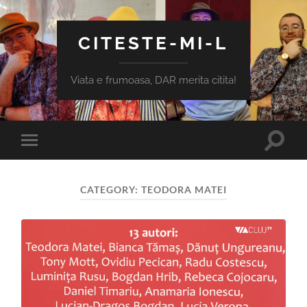
CITESTE-MI-L
Viata e frumoasa, DAR merita citita!
Toggle
Toggle
search
mobile
field
menu
CATEGORY:
TEODORA MATEI