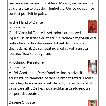
pe care o recomand cu caldura. Ma rog, recomand cu
caldura o carte atat de … inghetata. Un joc de cuvinte
perfect potrivit in peis...
In the Hand of Dante
by
Nick Tosches
Cititi Mana lui Dante. Il veti adora ori ma veti
injura. Chiar si daca va aflati in al doilea caz, tot nu veti
putea lasa cartea din mana. Tot veti fi curiosi de
deznodamant. De regretat nu cred ca veti regreta
lectura. Asta va pot garan...
Anotimpul Persefonei
by
Patricia Popa
Altfel, Anotimpul Persefonei te tine in priza, iti
aduce multe zambete, te face sa empatizezi cu Eleni si
Evander, chiar daca ei sunt, de fapt, niste corporatisti
ca oricare altii. De fapt, poate chiar asta e ideea: un
corporatist poate ...
Desene Ciudate