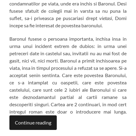
condamnatilor pe viata, unde era inchis si Baronul. Desi
fusese sfatuit de colegii mai in varsta sa nu puna la
suflet, sa-i priveasca pe puscariasi drept
vietasi
, Domi
incepe sa fie interesat de povestea baronului.
Baronul fusese o persoana importanta, inchisa insa in
urma unui incident extrem de dubios: in urma unei
petreceri date in castelul sau, invitatii nu au mai fost de
gasit, nici vii, nici morti. Baronul a primit inchisoarea pe
viata, insa in timpul procesului a refuzat sa se apere. Si-a
acceptat senin sentinta. Care este povestea Baronului,
ce s-a intamplat cu oaspetii, care este povestea
castelului, care sunt cele 2 iubiri ale Baronului si care
este deznodamantul partial al cartii ramane sa
descoperiti singuri. Cartea are 2 continuari, in mod cert
intregul roman este doar o introducere mai lunga.
Continue reading