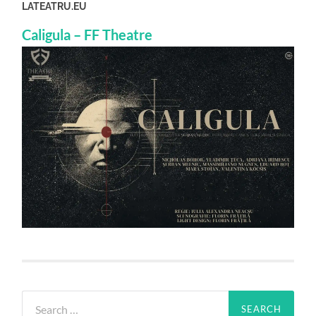
LATEATRU.EU
Caligula – FF Theatre
Search
for: