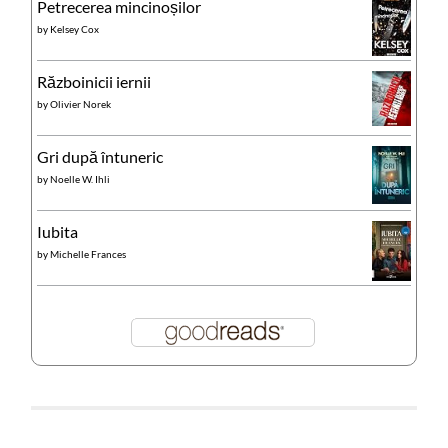
Petrecerea mincinoșilor
by
Kelsey Cox
Războinicii iernii
by
Olivier Norek
Gri după întuneric
by
Noelle W. Ihli
Iubita
by
Michelle Frances