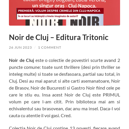
Noir de Cluj – Editura Tritonic
26 JUN 2023
/
1 COMMENT
Noir de Cluj
este o colectie de povestiri scurte avand 2
puncte comune: toate sunt thrillere (desi prin thriller se
inteleg multe) si toate se desfasoara, partial sau total, in
Cluj. Desi au mai aparut si alte carti asemanatoare, Noir
de Brasov, Noir de Bucuresti si Gastro Noir fiind cele pe
care le stiu eu. Insa acest Noir de Cluj este PRIMUL
volum pe care l-am citit. Prin biblioteca mai am si
echivalentul sau brasovean, dac anu ma insel. Daca-l voi
cauta cu atentie il voi gasi. Cred.
Colectia Noir de Cluj contine 13 povesti, fiecare avand