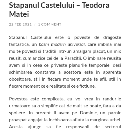
Stapanul Castelului – Teodora
Matei
22 FEB 2021
/
1 COMMENT
Stapanul Castelului este o poveste de dragoste
fantastica, un
basm modern universal
, care imbina mai
multe povesti si traditii intr-un amalgam placut, un mix
reusit, cum ar zice cei de la Parazitii. O imbinare reusita
avem si in ceea ce priveste planurile temporale: desi
schimbarea constanta a acestora este in aparenta
obositoare, stii in fiecare moment unde te afli, stii in
fiecare moment ce e realitate si ce e fictiune.
Povestea este complicata, eu voi vrea in randurile
urmatoare sa o simplific cat de mult se poate, fara a da
spoilere. In prezent il avem pe Dominic, un paznic
proaspat angajat la inchisoarea aflata la marginea urbei.
Acesta ajunge sa fie responsabil de sectorul