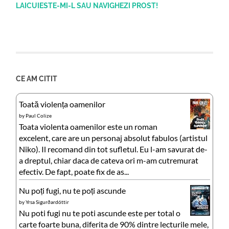
LAICUIESTE-MI-L SAU NAVIGHEZI PROST!
CE AM CITIT
Toată violența oamenilor
by
Paul Colize
Toata violenta oamenilor este un roman
excelent, care are un personaj absolut fabulos (artistul
Niko). Il recomand din tot sufletul. Eu l-am savurat de-
a dreptul, chiar daca de cateva ori m-am cutremurat
efectiv. De fapt, poate fix de as...
Nu poți fugi, nu te poți ascunde
by
Yrsa Sigurðardóttir
Nu poti fugi nu te poti ascunde este per total o
carte foarte buna, diferita de 90% dintre lecturile mele,