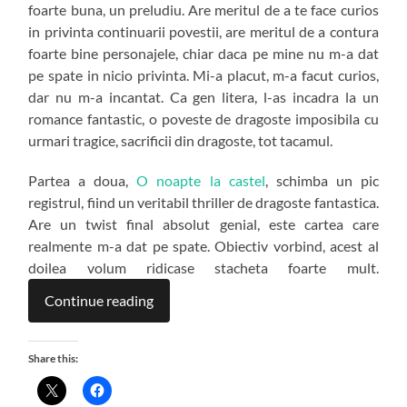
foarte buna, un preludiu. Are meritul de a te face curios
in privinta continuarii povestii, are meritul de a contura
foarte bine personajele, chiar daca pe mine nu m-a dat
pe spate in nicio privinta. Mi-a placut, m-a facut curios,
dar nu m-a incantat. Ca gen litera, l-as incadra la un
romance fantastic, o poveste de dragoste imposibila cu
urmari tragice, sacrificii din dragoste, tot tacamul.
Partea a doua,
O noapte la castel
, schimba un pic
registrul, fiind un veritabil thriller de dragoste fantastica.
Are un twist final absolut genial, este cartea care
realmente m-a dat pe spate. Obiectiv vorbind, acest al
doilea volum ridicase stacheta foarte mult.
Continue reading
Share this: