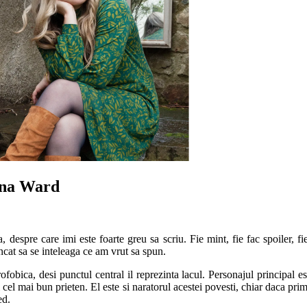
iona Ward
, despre care imi este foarte greu sa scriu. Fie mint, fie fac spoiler, f
 incat sa se inteleaga ce am vrut sa spun.
fobica, desi punctul central il reprezinta lacul. Personajul principal es
i cel mai bun prieten. El este si naratorul acestei povesti, chiar daca p
ed.