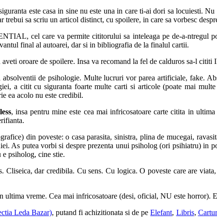
siguranta este casa in sine nu este una in care ti-ai dori sa locuiesti. N
r trebui sa scriu un articol distinct, cu spoilere, in care sa vorbesc desp
ENTIAL, cel care va permite cititorului sa inteleaga pe de-a-ntregul p
ntul final al autoarei, dar si in bibliografia de la finalul cartii.
 aveti oroare de spoilere. Insa va recomand la fel de calduros sa-l citit
 absolventii de psihologie. Multe lucruri vor parea artificiale, fake. Ab
giei, a citit cu siguranta foarte multe carti si articole (poate mai mult
e ea acolo nu este credibil.
less
, insa pentru mine este cea mai infricosatoare carte citita in ulti
rifianta.
grafice) din poveste: o casa parasita, sinistra, plina de mucegai, ravasita
iei. As putea vorbi si despre prezenta unui psiholog (ori psihiatru) in 
e psiholog, cine stie.
s. Cliseica, dar credibila. Cu sens. Cu logica. O poveste care are viata
in ultima vreme. Cea mai infricosatoare (desi, oficial, NU este horror). Es
lectia Leda Bazar)
, putand fi achizitionata si de pe
Elefant
,
Libris
,
Cartur