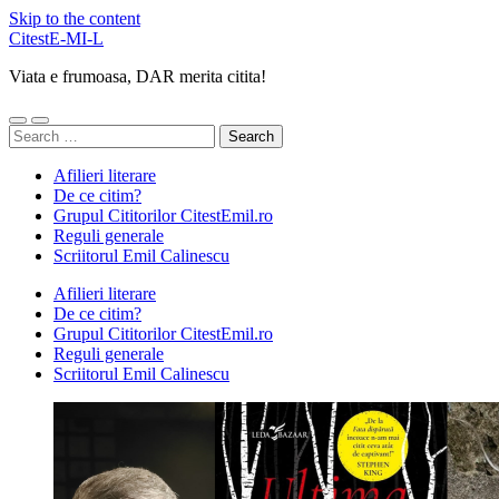
Skip to the content
CitestE-MI-L
Viata e frumoasa, DAR merita citita!
Toggle
Toggle
Search
mobile
search
for:
menu
field
Afilieri literare
De ce citim?
Grupul Cititorilor CitestEmil.ro
Reguli generale
Scriitorul Emil Calinescu
Afilieri literare
De ce citim?
Grupul Cititorilor CitestEmil.ro
Reguli generale
Scriitorul Emil Calinescu