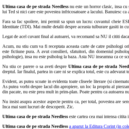
Ultima casa de pe strada Needless
nu este un horror clasic, insa cu 
lui Ted si nici care este povestea infricosatoare a lacului. Banuiesc ca a
Fara sa fac spoilere, imi permit sa spun un lucru: cuvantul cheie ES
Identitate (TDI). Mai multe detalii despre aceasta tulburare gasiti in cuva
Legat de acel cuvant final al autoarei, va recomand sa NU il cititi daca
Acum, nu stiu cum va fi receptata aceasta carte de catre psihologi ori
este fictiune pura. A avut consilieri, sfatuitori, din domeniul psiholo
psihologie), insa nu este psiholog la baza. Asta NU inseamna ca ce scri
Nu stiu ce parere o sa aveti despre
Ultima casa de pe strada Need
dreptul. Iar finalul, partea in care ni se explica totul, este cu adevarat te
Evident, as putea scoate in evidenta toate cliseele literare (si cinemato
As putea vorbi despre lacul din apropiere, un loc la propriu al pierzan
din pacate, nu este prea mult in prim-plan. Poate pentru ca autoarea nu 
Nu insist asupra acestor aspecte pentru ca, per total, povestea are sen
Inca mai sunt lucruri de descoperit. Zic.
Ultima casa de pe strada Needless
este cartea cea mai intensa citita 
Ultima casa de pe strada Needless
a aparut la Editura Corint (in co