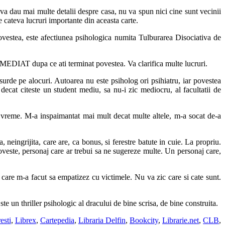
u va dau mai multe detalii despre casa, nu va spun nici cine sunt vecinii
re cateva lucruri importante din aceasta carte.
ovestea, este afectiunea psihologica numita Tulburarea Disociativa de
i IMEDIAT dupa ce ati terminat povestea. Va clarifica multe lucruri.
surde pe alocuri. Autoarea nu este psiholog ori psihiatru, iar povestea
e decat citeste un student mediu, sa nu-i zic mediocru, al facultatii de
ma vreme. M-a inspaimantat mai mult decat multe altele, m-a socat de-a
, neingrijita, care are, ca bonus, si ferestre batute in cuie. La propriu.
poveste, personaj care ar trebui sa ne sugereze multe. Un personaj care,
, care m-a facut sa empatizez cu victimele. Nu va zic care si cate sunt.
te un thriller psihologic al dracului de bine scrisa, de bine construita.
esti
,
Librex
,
Cartepedia
,
Libraria Delfin
,
Bookcity
,
Librarie.net
,
CLB
,