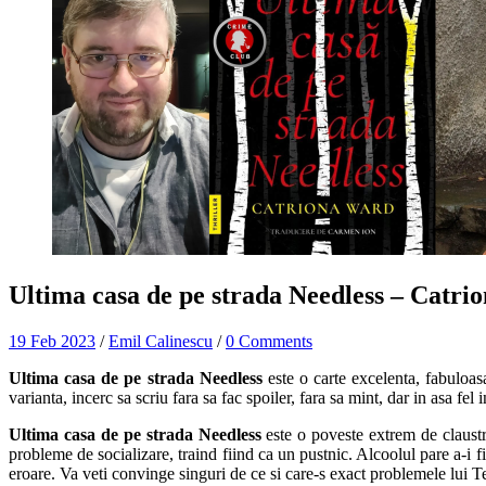
Ultima casa de pe strada Needless – Catr
19 Feb 2023
/
Emil Calinescu
/
0 Comments
Ultima casa de pe strada Needless
este o carte excelenta, fabuloasa
varianta, incerc sa scriu fara sa fac spoiler, fara sa mint, dar in asa fel
Ultima casa de pe strada Needless
este o poveste extrem de claustro
probleme de socializare, traind fiind ca un pustnic. Alcoolul pare a-i f
eroare. Va veti convinge singuri de ce si care-s exact problemele lui T