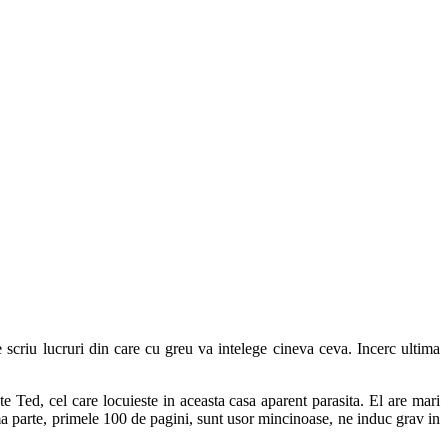
ie scriu lucruri din care cu greu va intelege cineva ceva. Incerc ultima
te Ted, cel care locuieste in aceasta casa aparent parasita. El are mari
rima parte, primele 100 de pagini, sunt usor mincinoase, ne induc grav in