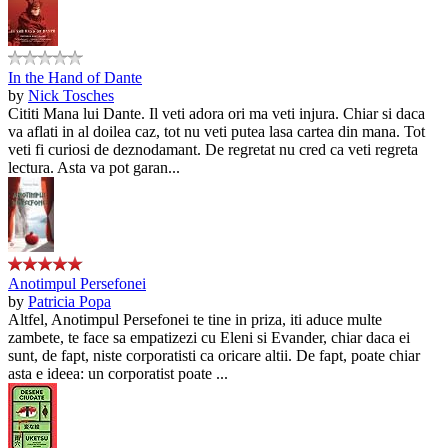
In the Hand of Dante
by
Nick Tosches
Cititi Mana lui Dante. Il veti adora ori ma veti injura. Chiar si daca
va aflati in al doilea caz, tot nu veti putea lasa cartea din mana. Tot
veti fi curiosi de deznodamant. De regretat nu cred ca veti regreta
lectura. Asta va pot garan...
Anotimpul Persefonei
by
Patricia Popa
Altfel, Anotimpul Persefonei te tine in priza, iti aduce multe
zambete, te face sa empatizezi cu Eleni si Evander, chiar daca ei
sunt, de fapt, niste corporatisti ca oricare altii. De fapt, poate chiar
asta e ideea: un corporatist poate ...