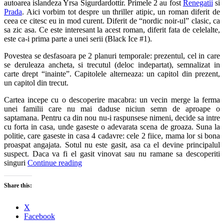
autoarea islandeza Yrsa Sigurdardottir. Primele 2 au fost
Renegatii
si
Prada
. Aici vorbim tot despre un thriller atipic, un roman diferit de
ceea ce citesc eu in mod curent. Diferit de “nordic noir-ul” clasic, ca
sa zic asa. Ce este interesant la acest roman, diferit fata de celelalte,
este ca-i prima parte a unei serii (Black Ice #1).
Povestea se desfasoara pe 2 planuri temporale: prezentul, cel in care
se deruleaza ancheta, si trecutul (deloc indepartat), semnalizat in
carte drept “inainte”. Capitolele alterneaza: un capitol din prezent,
un capitol din trecut.
Cartea incepe cu o descoperire macabra: un vecin merge la ferma
unei familii care nu mai daduse niciun semn de aproape o
saptamana. Pentru ca din nou nu-i raspunsese nimeni, decide sa intre
cu forta in casa, unde gaseste o adevarata scena de groaza. Suna la
politie, care gaseste in casa 4 cadavre: cele 2 fiice, mama lor si bona
proaspat angajata. Sotul nu este gasit, asa ca el devine principalul
suspect. Daca va fi el gasit vinovat sau nu ramane sa descoperiti
singuri
Continue reading
Share this:
X
Facebook