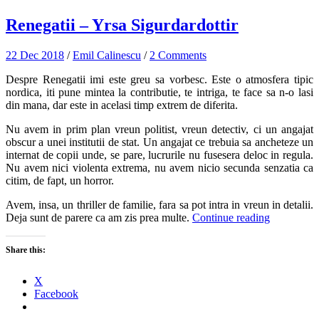
Renegatii – Yrsa Sigurdardottir
22 Dec 2018
/
Emil Calinescu
/
2 Comments
Despre Renegatii imi este greu sa vorbesc. Este o atmosfera tipic
nordica, iti pune mintea la contributie, te intriga, te face sa n-o lasi
din mana, dar este in acelasi timp extrem de diferita.
Nu avem in prim plan vreun politist, vreun detectiv, ci un angajat
obscur a unei institutii de stat. Un angajat ce trebuia sa ancheteze un
internat de copii unde, se pare, lucrurile nu fusesera deloc in regula.
Nu avem nici violenta extrema, nu avem nicio secunda senzatia ca
citim, de fapt, un horror.
Avem, insa, un thriller de familie, fara sa pot intra in vreun in detalii.
Deja sunt de parere ca am zis prea multe.
Continue reading
Share this:
X
Facebook