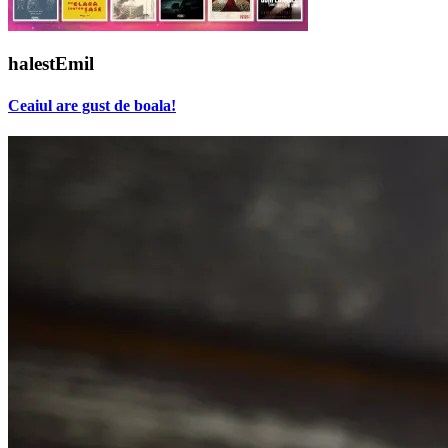
halestEmil
Ceaiul are gust de boala!