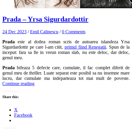
Prada – Yrsa Sigurdardottir
24 Dec 2023
/
Emil Calinescu
/
0 Comments
Prada
este al doilea roman scris de autoarea islandeza Yrsa
Sigurdardottir pe care l-am citit,
primul fiind Renegatii
. Spun de la
inceput: fara sa fie in vreun roman slab, nu este deloc, dar deloc,
genul meu.
Prada
bifeaza 5 defecte care, cumulate, il fac complet diferit de
genul meu de thriller. Luate separat este posibil sa nu insemne mare
lucru, dar cumulate ma indeparteaza tot mai mult de poveste.
Continue reading
Share this:
X
Facebook