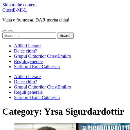
Skip to the content
CitestE-MI-L
Viata e frumoasa, DAR merita citita!
Toggle
Toggle
Search
mobile
search
for:
menu
field
Afilieri literare
De ce citim?
Grupul Cititorilor CitestEmil.ro
Reguli generale
Scriitorul Emil Calinescu
Afilieri literare
De ce citim?
Grupul Cititorilor CitestEmil.ro
Reguli generale
Scriitorul Emil Calinescu
Category:
Yrsa Sigurdardottir