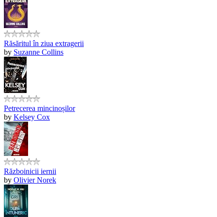
Răsăritul în ziua extragerii
by
Suzanne Collins
Petrecerea mincinoșilor
by
Kelsey Cox
Războinicii iernii
by
Olivier Norek